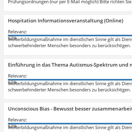
Prüfungsordnungen (nur per E-Mail möglich) Bitte richten Sie
Hospitation Informationsveranstaltung (Online)
Relevanz:
62%
Weiterbildungsmaßnahme im dienstlichen Sinne gilt als Dien
schwerbehinderter Menschen besonders zu berücksichtigen. Fa
Einführung in das Thema Autismus-Spektrum und m
Relevanz:
62%
Weiterbildungsmaßnahme im dienstlichen Sinne gilt als Dien
schwerbehinderter Menschen besonders zu berücksichtigen. Fa
Unconscious Bias - Bewusst besser zusammenarbeit
Relevanz:
62%
Weiterbildungsmaßnahme im dienstlichen Sinne gilt als Dien