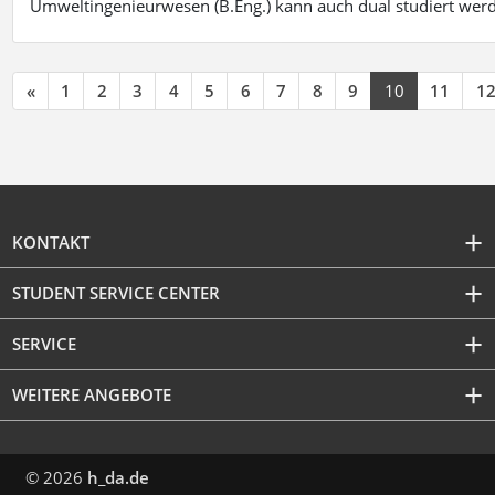
Umweltingenieurwesen (B.Eng.) kann auch dual studiert wer
«
1
2
3
4
5
6
7
8
9
10
11
1
KONTAKT
STUDENT SERVICE CENTER
SERVICE
WEITERE ANGEBOTE
© 2026
h_da.de