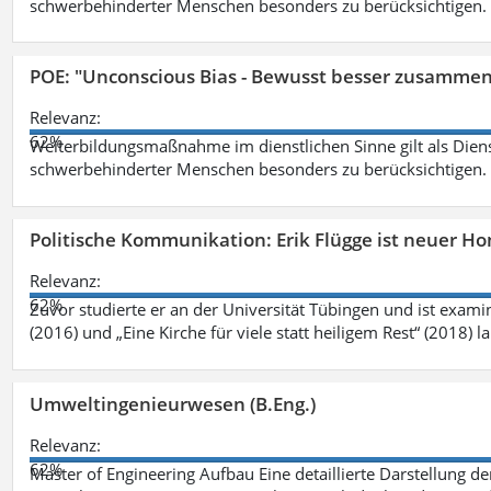
schwerbehinderter Menschen besonders zu berücksichtigen. Fa
POE: "Unconscious Bias - Bewusst besser zusamme
Relevanz:
62%
Weiterbildungsmaßnahme im dienstlichen Sinne gilt als Dien
schwerbehinderter Menschen besonders zu berücksichtigen. Fa
Politische Kommunikation: Erik Flügge ist neuer H
Relevanz:
62%
Zuvor studierte er an der Universität Tübingen und ist exami
(2016) und „Eine Kirche für viele statt heiligem Rest“ (2018) 
Umweltingenieurwesen (B.Eng.)
Relevanz:
62%
Master of Engineering Aufbau Eine detaillierte Darstellung de