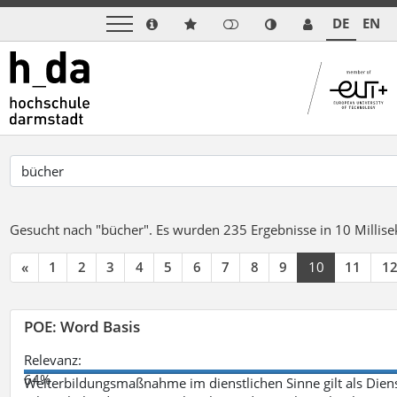
DE
EN
Gesucht nach "bücher".
Es wurden 235 Ergebnisse in 10 Milli
«
1
2
3
4
5
6
7
8
9
10
11
1
POE: Word Basis
Relevanz:
64%
Weiterbildungsmaßnahme im dienstlichen Sinne gilt als Dien