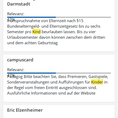
Darmstadt
Relevanz:
47%
Inanspruchnahme von Elternzeit nach §15
Bundeselterngeld- und Elternzeitgesetz bis zu sechs
Semester pro
Kind
beurlauben lassen. Bis zu vier
Urlaubssemester davon können zwischen dem dritten
und dem achten Geburtstag
campuscard
Relevanz:
47%
Pädagog Bitte beachten Sie, dass Premieren, Gastspiele,
Sonderveranstaltungen und Aufführungen für
Kinder
in
der Regel vom freien Eintritt ausgeschlossen sind.
Ausführliche Informationen sind auf der Website
Eric Elzenheimer