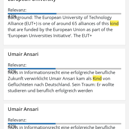
Relevanz:
43%
Background: The European University of Technology
Alliance (EUT+) is one of around 65 alliances of this
kind
that are funded by the European Union as part of the
‘European Universities Initiative’. The EUT+
Umair Ansari
Relevanz:
42%
hluss in Informationsrecht eine erfolgreiche berufliche
Zukunft verwirklicht Umair Ansari kam als
Kind
von
Geflüchteten nach Deutschland. Sein Traum: Er wollte
studieren und beruflich erfolgreich werden
Umair Ansari
Relevanz:
42%
hluss in Informationsrecht eine erfolgreiche berufliche