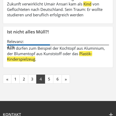
Zukunft verwirklicht Umair Ansari kam als
Kind
von
Geflüchteten nach Deutschland. Sein Traum: Er wollte
studieren und beruflich erfolgreich werden
Ist nicht alles Müll?!
Relevanz:
42%
Rein dürfen zum Beispiel der Kochtopf aus Aluminium,
der Blumentopf aus Kunststoff oder das
Plastik-
Kinderspielzeug
.
«
1
2
3
4
5
6
»
KONTAKT