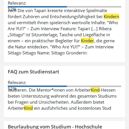
Relevanz:
52%
com Die von Tapari kreierte interaktive Spielmatte
fördert Zuhören und Entscheidungsfähigkeit bei
Kindern
und vermittelt ihnen spielerisch wertvolle Inhalte. "Who
Are YU!?" – Zum Interview Feature: Tapari [...] Ribera
„Sittago“ ist Sitzunterlage, Tasche und Liegefläche in
einem – ein praktischer Begleiter für
Kinder
, die gerne
die Natur entdecken. "Who Are YU!?" – Zum Interview
Sittago Sittago Name: Sittago Gründerin:
FAQ zum Studienstart
Relevanz:
52%
studieren. Die Mentor*innen von Arbeiter
Kind
-Hessen
bieten Unterstützung während des gesamten Studiums
bei Fragen und Unsicherheiten. Außerdem bietet
Arbeiter
Kind
ein ausführliches und kostenloses Stud
Beurlaubung vom Studium - Hochschule