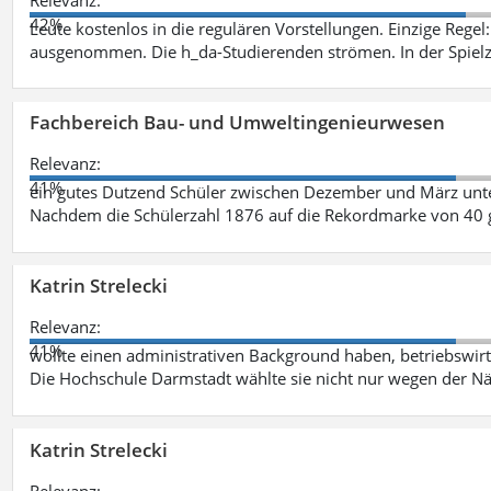
42%
Leute kostenlos in die regulären Vorstellungen. Einzige Regel
ausgenommen. Die h_da-Studierenden strömen. In der Spiel
Fachbereich Bau- und Umweltingenieurwesen
Relevanz:
41%
ein gutes Dutzend Schüler zwischen Dezember und März unt
Nachdem die Schülerzahl 1876 auf die Rekordmarke von 40 
Katrin Strelecki
Relevanz:
41%
wollte einen administrativen Background haben, betriebswir
Die Hochschule Darmstadt wählte sie nicht nur wegen der 
Katrin Strelecki
Relevanz: