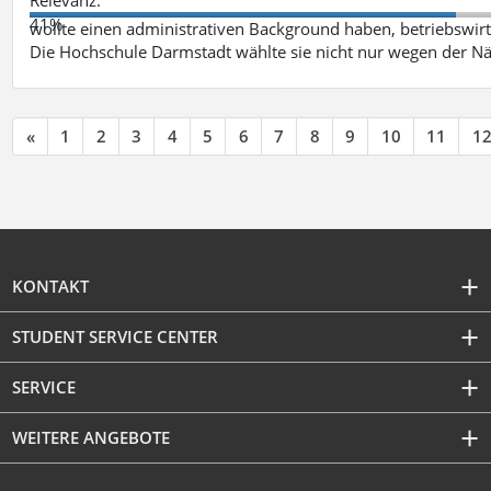
41%
wollte einen administrativen Background haben, betriebswir
Die Hochschule Darmstadt wählte sie nicht nur wegen der 
«
1
2
3
4
5
6
7
8
9
10
11
1
KONTAKT
STUDENT SERVICE CENTER
SERVICE
WEITERE ANGEBOTE