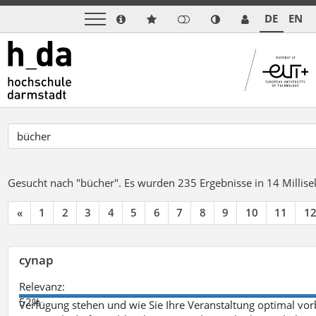
DE
EN
Gesucht nach "bücher".
Es wurden 235 Ergebnisse in 14 Milli
«
1
2
3
4
5
6
7
8
9
10
11
1
cynap
Relevanz:
52%
Verfügung stehen und wie Sie Ihre Veranstaltung optimal vo