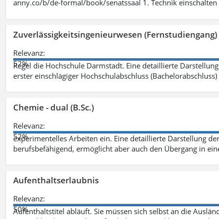
anny.co/b/de-formal/book/senatssaal 1. Technik einschalten 
Zuverlässigkeitsingenieurwesen (Fernstudiengang) 
Relevanz:
52%
Regel die Hochschule Darmstadt. Eine detaillierte Darstellung
erster einschlägiger Hochschulabschluss (Bachelorabschluss)
Chemie - dual (B.Sc.)
Relevanz:
52%
experimentelles Arbeiten ein. Eine detaillierte Darstellung de
berufsbefähigend, ermöglicht aber auch den Übergang in ei
Aufenthaltserlaubnis
Relevanz:
50%
Aufenthaltstitel abläuft. Sie müssen sich selbst an die Aus