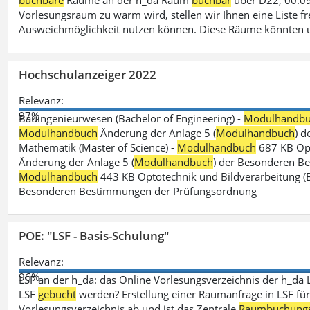
buchbare
Räume an der h_da Raum
buchbar
über D22, 00.09
Vorlesungsraum zu warm wird, stellen wir Ihnen eine Liste fr
Ausweichmöglichkeit nutzen können. Diese Räume könnten 
Hochschulanzeiger 2022
Relevanz:
97%
Bauingenieurwesen (Bachelor of Engineering) -
Modulhandb
Modulhandbuch
Änderung der Anlage 5 (
Modulhandbuch
) 
Mathematik (Master of Science) -
Modulhandbuch
687 KB Opt
Änderung der Anlage 5 (
Modulhandbuch
) der Besonderen Bes
Modulhandbuch
443 KB Optotechnik und Bildverarbeitung (B
Besonderen Bestimmungen der Prüfungsordnung
POE: "LSF - Basis-Schulung"
Relevanz:
96%
LSF an der h_da: das Online Vorlesungsverzeichnis der h_da 
LSF
gebucht
werden? Erstellung einer Raumanfrage in LSF für e
Vorlesungsverzeichnis ab und ist das Zentrale
Raumbuchung