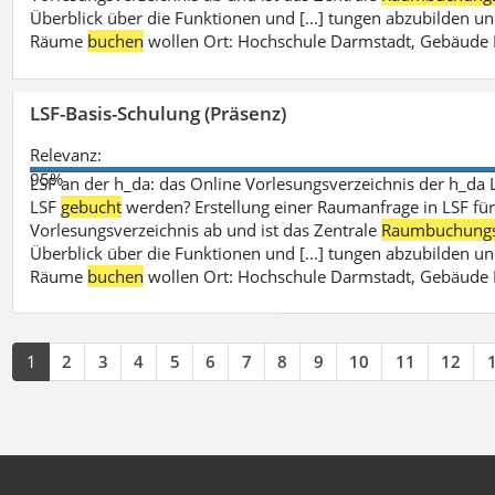
Überblick über die Funktionen und [...] tungen abzubilden un
Räume
buchen
wollen Ort: Hochschule Darmstadt, Gebäude 
LSF-Basis-Schulung (Präsenz)
Relevanz:
95%
LSF an der h_da: das Online Vorlesungsverzeichnis der h_da 
LSF
gebucht
werden? Erstellung einer Raumanfrage in LSF für e
Vorlesungsverzeichnis ab und ist das Zentrale
Raumbuchung
Überblick über die Funktionen und [...] tungen abzubilden un
Räume
buchen
wollen Ort: Hochschule Darmstadt, Gebäude 
1
2
3
4
5
6
7
8
9
10
11
12