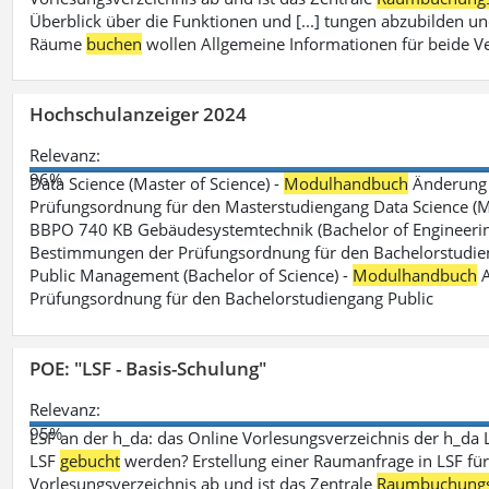
Überblick über die Funktionen und [...] tungen abzubilden un
Räume
buchen
wollen Allgemeine Informationen für beide V
Hochschulanzeiger 2024
Relevanz:
96%
Data Science (Master of Science) -
Modulhandbuch
Änderung 
Prüfungsordnung für den Masterstudiengang Data Science (M.S
BBPO 740 KB Gebäudesystemtechnik (Bachelor of Engineerin
Bestimmungen der Prüfungsordnung für den Bachelorstudien
Public Management (Bachelor of Science) -
Modulhandbuch
A
Prüfungsordnung für den Bachelorstudiengang Public
POE: "LSF - Basis-Schulung"
Relevanz:
95%
LSF an der h_da: das Online Vorlesungsverzeichnis der h_da 
LSF
gebucht
werden? Erstellung einer Raumanfrage in LSF für e
Vorlesungsverzeichnis ab und ist das Zentrale
Raumbuchung