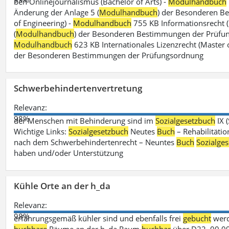
ben Onlinejournalismus (Bachelor of Arts) -
Modulhandbuch
Änderung der Anlage 5 (
Modulhandbuch
) der Besonderen B
of Engineering) -
Modulhandbuch
755 KB Informationsrecht (
(
Modulhandbuch
) der Besonderen Bestimmungen der Prüfungs
Modulhandbuch
623 KB Internationales Lizenzrecht (Master 
der Besonderen Bestimmungen der Prüfungsordnung
Schwerbehindertenvertretung
Relevanz:
98%
der Menschen mit Behinderung sind im
Sozialgesetzbuch
IX 
Wichtige Links:
Sozialgesetzbuch
Neutes
Buch
– Rehabilitätio
nach dem Schwerbehindertenrecht – Neuntes
Buch
Sozialge
haben und/oder Unterstützung
Kühle Orte an der h_da
Relevanz:
98%
erfahrungsgemäß kühler sind und ebenfalls frei
gebucht
werd