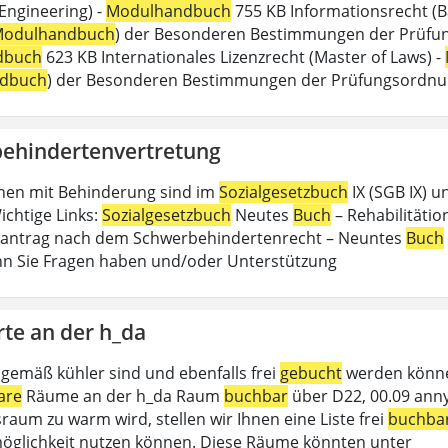
 Engineering) -
Modulhandbuch
755 KB Informationsrecht (B
odulhandbuch
) der Besonderen Bestimmungen der Prüfungs
dbuch
623 KB Internationales Lizenzrecht (Master of Laws) -
dbuch
) der Besonderen Bestimmungen der Prüfungsordn
ehindertenvertretung
hen mit Behinderung sind im
Sozialgesetzbuch
IX (SGB IX) u
ichtige Links:
Sozialgesetzbuch
Neutes
Buch
– Rehabilitätion
antrag nach dem Schwerbehindertenrecht – Neuntes
Buch
n Sie Fragen haben und/oder Unterstützung
rte an der h_da
gemäß kühler sind und ebenfalls frei
gebucht
werden können
are
Räume an der h_da Raum
buchbar
über D22, 00.09 anny
raum zu warm wird, stellen wir Ihnen eine Liste frei
buchba
glichkeit nutzen können. Diese Räume könnten unter