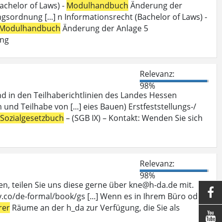
achelor of Laws) -
Modulhandbuch
Änderung der
ordnung [...] n Informationsrecht (Bachelor of Laws) -
Modulhandbuch
Änderung der Anlage 5
ung
Relevanz:
98%
nd in den Teilhaberichtlinien des Landes Hessen
 und Teilhabe von [...] eies Bauen) Erstfeststellungs-/
Sozialgesetzbuch
– (SGB IX) – Kontakt: Wenden Sie sich
Relevanz:
98%
, teilen Sie uns diese gerne über kne@h-da.de mit.

.co/de-formal/book/gs [...] Wenn es in Ihrem Büro oder
rer
Räume an der h_da zur Verfügung, die Sie als
