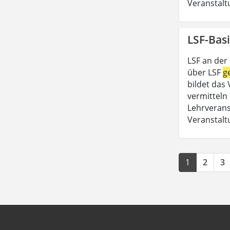
Veranstalt
LSF-Basi
LSF an der
über LSF
g
bildet das
vermitteln 
Lehrveran
Veranstalt
1
2
3