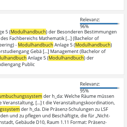
Relevanz:
96%
e 5 (
Modulhandbuch
) der Besonderen Bestimmungen
es Fachbereichs Mathematik [...] (Bachelor of
ering) -
Modulhandbuch
Anlage 5 (
Modulhandbuch
)
studiengang Gebä [...] Management (Bachelor of
ulhandbuch
Anlage 5 (
Modulhandbuch
) der
diengang Public
Relevanz:
95%
umbuchungssystem
der h_da: Welche Räume müssen
Veranstaltung, [...] t die Veranstaltungskoordination,
gssystem
der h_da. Die Präsenz-Schulungen zu LSF
den und zu pflegen und Beschäftigte, die für „Nicht-
mstadt, Gebäude D10, Raum 1.11 Format: Präsenz-