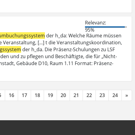
Relevanz:
95%
umbuchungssystem
der h_da: Welche Räume müssen
Veranstaltung, [...] t die Veranstaltungskoordination,
gssystem
der h_da. Die Präsenz-Schulungen zu LSF
den und zu pflegen und Beschäftigte, die für „Nicht-
mstadt, Gebäude D10, Raum 1.11 Format: Präsenz-
5
16
17
18
19
20
21
22
23
24
»