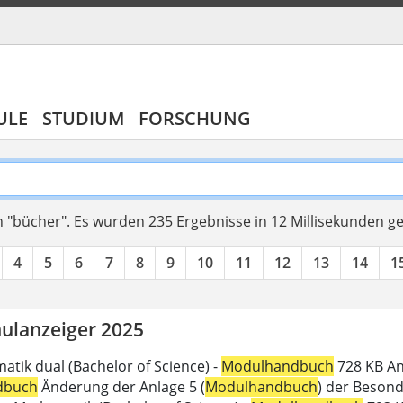
ULE
STUDIUM
FORSCHUNG
 "bücher".
Es wurden 235 Ergebnisse in 12 Millisekunden g
4
5
6
7
8
9
10
11
12
13
14
1
ulanzeiger 2025
atik dual (Bachelor of Science) -
Modulhandbuch
728 KB An
dbuch
Änderung der Anlage 5 (
Modulhandbuch
) der Beson