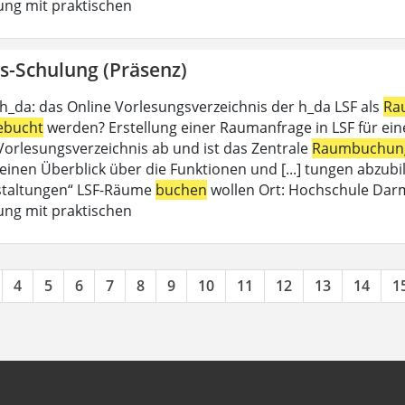
ung mit praktischen
s-Schulung (Präsenz)
 h_da: das Online Vorlesungsverzeichnis der h_da LSF als
Ra
ebucht
werden? Erstellung einer Raumanfrage in LSF für eine 
 Vorlesungsverzeichnis ab und ist das Zentrale
Raumbuchun
einen Überblick über die Funktionen und [...] tungen abzubil
staltungen“ LSF-Räume
buchen
wollen Ort: Hochschule Dar
ung mit praktischen
4
5
6
7
8
9
10
11
12
13
14
1