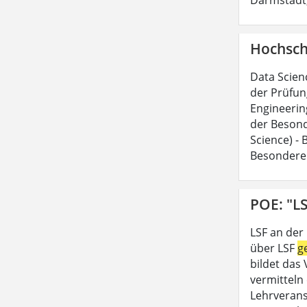
Hochsch
Data Scien
der Prüfun
Engineerin
der Besond
Science) -
Besondere
POE: "LS
LSF an der
über LSF
g
bildet das
vermitteln 
Lehrveran