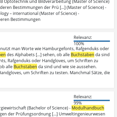
B Optotechnik und Bildverarbeitung (Master of Science)
deren Bestimmungen der Prü [...] (Master of Science) -
ogy – international (Master of Science) -
deren Bestimmungen
Relevanz:
100%
enutzt man Worte wie Hamburgefonts, Rafgenduks oder
ben
des Alphabets [...] sehen, ob alle
Buchstaben
da sind
ts, Rafgenduks oder Handgloves, um Schriften zu
 ob alle
Buchstaben
da sind und wie sie aussehen.
dgloves, um Schriften zu testen. Manchmal Sätze, die
Relevanz:
99%
iewirtschaft (Bachelor of Science) -
Modulhandbuch
en der Prüfungsordnung [...] Umweltingenieurwesen