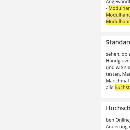
Angewandte
-
Modulha
Modulhan
Modulhan
Standar
sehen, ob 
Handgloves
und wie si
testen. Ma
Manchmal b
alle
Buchs
Hochsch
ben Online
Änderung d