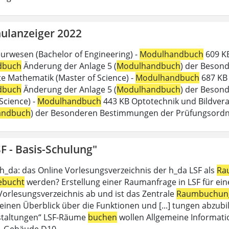
ulanzeiger 2022
urwesen (Bachelor of Engineering) -
Modulhandbuch
609 KB
dbuch
Änderung der Anlage 5 (
Modulhandbuch
) der Beson
 Mathematik (Master of Science) -
Modulhandbuch
687 KB 
dbuch
Änderung der Anlage 5 (
Modulhandbuch
) der Besond
Science) -
Modulhandbuch
443 KB Optotechnik und Bildverar
andbuch
) der Besonderen Bestimmungen der Prüfungsord
F - Basis-Schulung"
 h_da: das Online Vorlesungsverzeichnis der h_da LSF als
Ra
ebucht
werden? Erstellung einer Raumanfrage in LSF für eine 
 Vorlesungsverzeichnis ab und ist das Zentrale
Raumbuchun
einen Überblick über die Funktionen und [...] tungen abzubil
staltungen“ LSF-Räume
buchen
wollen Allgemeine Informati
, Gebäude D10