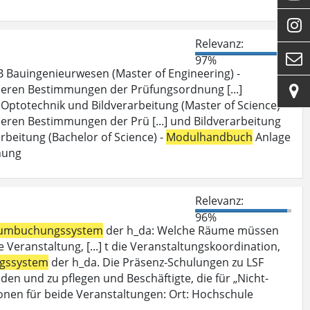

Relevanz:

97%
 Bauingenieurwesen (Master of Engineering) -
deren Bestimmungen der Prüfungsordnung [...]

Optotechnik und Bildverarbeitung (Master of Science) -
eren Bestimmungen der Prü [...] und Bildverarbeitung
beitung (Bachelor of Science) -
Modulhandbuch
Anlage
nung
Relevanz:
96%
umbuchungssystem
der h_da: Welche Räume müssen
Veranstaltung, [...] t die Veranstaltungskoordination,
gssystem
der h_da. Die Präsenz-Schulungen zu LSF
den und zu pflegen und Beschäftigte, die für „Nicht-
onen für beide Veranstaltungen: Ort: Hochschule