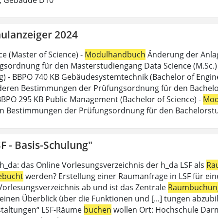
ulanzeiger 2024
ce (Master of Science) -
Modulhandbuch
Änderung der Anlag
gsordnung für den Masterstudiengang Data Science (M.Sc.) d
g) - BBPO 740 KB Gebäudesystemtechnik (Bachelor of Engine
eren Bestimmungen der Prüfungsordnung für den Bachelor
 BBPO 295 KB Public Management (Bachelor of Science) -
Mod
n Bestimmungen der Prüfungsordnung für den Bachelorstu
F - Basis-Schulung"
 h_da: das Online Vorlesungsverzeichnis der h_da LSF als
Ra
ebucht
werden? Erstellung einer Raumanfrage in LSF für eine 
 Vorlesungsverzeichnis ab und ist das Zentrale
Raumbuchun
einen Überblick über die Funktionen und [...] tungen abzubil
staltungen“ LSF-Räume
buchen
wollen Ort: Hochschule Dar