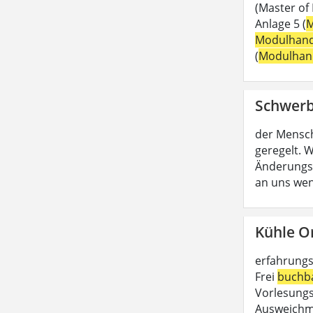
(Master of
Anlage 5 (
M
Modulhan
(
Modulhan
Schwerb
der Mensc
geregelt. W
Änderungs
an uns wen
Kühle O
erfahrungs
Frei
buchb
Vorlesungs
Ausweichmö