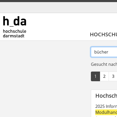
HOCHSCH
Gesucht nach
1
2
3
Hochsch
2025 Inform
Modulhan