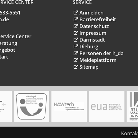
RVICE CENTER
SERVICE
.533-5551
Anmelden
a
.
de
Barrierefreiheit
Datenschutz
Impressum
ervice Center
Darmstadt
eratung
Dieburg
ngebot
Personen der h_da
tart
Meldeplattform
Sitemap
Kontak