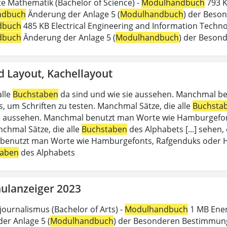
 Mathematik (Bachelor of Science) -
Modulhandbuch
793 K
ndbuch
Änderung der Anlage 5 (
Modulhandbuch
) der Beson
dbuch
485 KB Electrical Engineering and Information Technol
dbuch
Änderung der Anlage 5 (
Modulhandbuch
) der Beson
d Layout, Kachellayout
alle
Buchstaben
da sind und wie sie aussehen. Manchmal b
, um Schriften zu testen. Manchmal Sätze, die alle
Buchsta
e aussehen. Manchmal benutzt man Worte wie Hamburgefon
nchmal Sätze, die alle
Buchstaben
des Alphabets [...] sehen,
enutzt man Worte wie Hamburgefonts, Rafgenduks oder Han
taben
des Alphabets
ulanzeiger 2023
journalismus (Bachelor of Arts) -
Modulhandbuch
1 MB Energ
er Anlage 5 (
Modulhandbuch
) der Besonderen Bestimmung