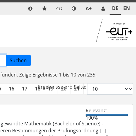
DE
EN
A+
Suchen
efunden.
Zeige Ergebnisse 1 bis 10 von 235.
Ergebnisse pro Seite:
5
16
17
18
19
20
21
22
23
24
»
Relevanz:
100%
gewandte Mathematik (Bachelor of Science) -
deren Bestimmungen der Prüfungsordnung [...]