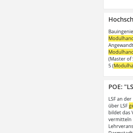
Hochsch
Bauingenie
Modulhan
Angewandte
Modulhan
(Master of 
5 (
Modulh
POE: "LS
LSF an der
über LSF
g
bildet das
vermitteln 
Lehrveran
Darmstadt