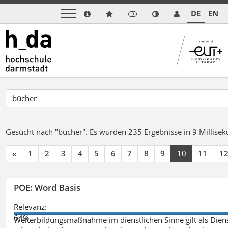
DE
EN
Gesucht nach "bücher".
Es wurden 235 Ergebnisse in 9 Millise
«
1
2
3
4
5
6
7
8
9
10
11
1
POE: Word Basis
Relevanz:
64%
Weiterbildungsmaßnahme im dienstlichen Sinne gilt als Dien