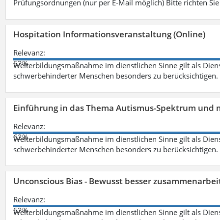
Prüfungsordnungen (nur per E-Mail möglich) Bitte richten Sie
Hospitation Informationsveranstaltung (Online)
Relevanz:
62%
Weiterbildungsmaßnahme im dienstlichen Sinne gilt als Dien
schwerbehinderter Menschen besonders zu berücksichtigen. Fa
Einführung in das Thema Autismus-Spektrum und m
Relevanz:
62%
Weiterbildungsmaßnahme im dienstlichen Sinne gilt als Dien
schwerbehinderter Menschen besonders zu berücksichtigen. Fa
Unconscious Bias - Bewusst besser zusammenarbeit
Relevanz:
62%
Weiterbildungsmaßnahme im dienstlichen Sinne gilt als Dien