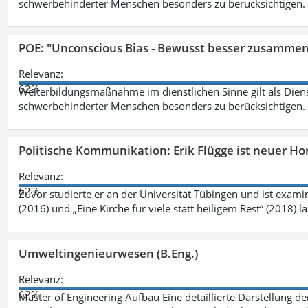
schwerbehinderter Menschen besonders zu berücksichtigen. Fa
POE: "Unconscious Bias - Bewusst besser zusamme
Relevanz:
62%
Weiterbildungsmaßnahme im dienstlichen Sinne gilt als Dien
schwerbehinderter Menschen besonders zu berücksichtigen. Fa
Politische Kommunikation: Erik Flügge ist neuer H
Relevanz:
62%
Zuvor studierte er an der Universität Tübingen und ist exami
(2016) und „Eine Kirche für viele statt heiligem Rest“ (2018) 
Umweltingenieurwesen (B.Eng.)
Relevanz:
62%
Master of Engineering Aufbau Eine detaillierte Darstellung de