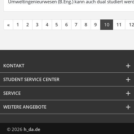
Umweltingenieurwesen (B.Eng.) kann auch dual studiert wer
«
1
2
3
4
5
6
7
8
9
10
11
1
KONTAKT
STUDENT SERVICE CENTER
SERVICE
WEITERE ANGEBOTE
© 2026
h_da.de