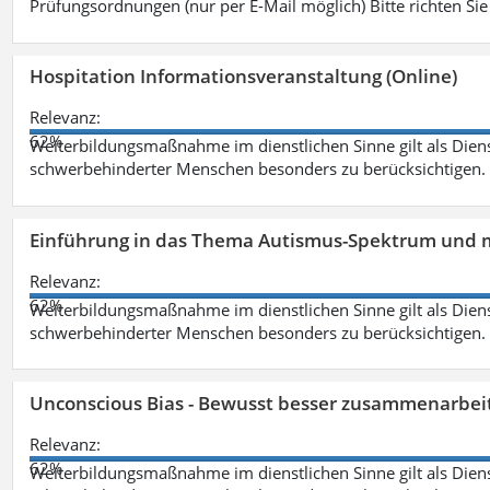
Prüfungsordnungen (nur per E-Mail möglich) Bitte richten Sie
Hospitation Informationsveranstaltung (Online)
Relevanz:
62%
Weiterbildungsmaßnahme im dienstlichen Sinne gilt als Dien
schwerbehinderter Menschen besonders zu berücksichtigen. Fa
Einführung in das Thema Autismus-Spektrum und m
Relevanz:
62%
Weiterbildungsmaßnahme im dienstlichen Sinne gilt als Dien
schwerbehinderter Menschen besonders zu berücksichtigen. Fa
Unconscious Bias - Bewusst besser zusammenarbeit
Relevanz:
62%
Weiterbildungsmaßnahme im dienstlichen Sinne gilt als Dien