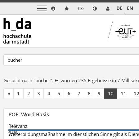
DE
EN
Gesucht nach "bücher".
Es wurden 235 Ergebnisse in 7 Millise
«
1
2
3
4
5
6
7
8
9
10
11
1
POE: Word Basis
Relevanz:
64%
Weiterbildungsmaßnahme im dienstlichen Sinne gilt als Dien