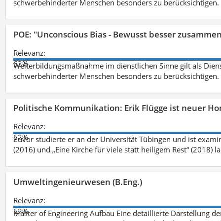
schwerbehinderter Menschen besonders zu berücksichtigen. Fa
POE: "Unconscious Bias - Bewusst besser zusamme
Relevanz:
62%
Weiterbildungsmaßnahme im dienstlichen Sinne gilt als Dien
schwerbehinderter Menschen besonders zu berücksichtigen. Fa
Politische Kommunikation: Erik Flügge ist neuer H
Relevanz:
62%
Zuvor studierte er an der Universität Tübingen und ist exami
(2016) und „Eine Kirche für viele statt heiligem Rest“ (2018) 
Umweltingenieurwesen (B.Eng.)
Relevanz:
62%
Master of Engineering Aufbau Eine detaillierte Darstellung de