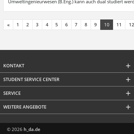
Umweltingenieurwesen (B.Eng.) kann auch dual studiert wer
«
1
2
3
4
5
6
7
8
9
10
11
1
KONTAKT
STUDENT SERVICE CENTER
SERVICE
WEITERE ANGEBOTE
© 2026
h_da.de