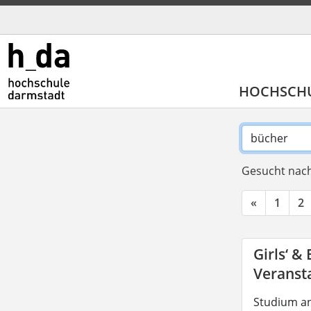
HOCHSCH
Gesucht nach
«
1
2
Girls‘ &
Veransta
Studium an