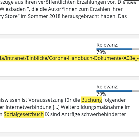
szüge aus ihren veröffentlichten Erzählungen vor. Die Idee
 Wiesbaden ", die die Autor*innen zum Erzählen ihrer
ry Store" im Sommer 2018 herausgebracht haben. Das
Relevanz:
79%
h_da/Intranet/Einblicke/Corona-Handbuch-Dokumente/A03e_-
Relevanz:
79%
iswissen ist Voraussetzung für die
Buchung
folgender
er Internetverbindung [...] Weiterbildungsmaßnahme im
em
Sozialgesetzbuch
IX sind Anträge schwerbehinderter