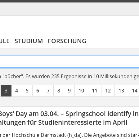
ULE
STUDIUM
FORSCHUNG
 "bücher".
Es wurden 235 Ergebnisse in 10 Millisekunden g
3
4
5
6
7
8
9
10
11
12
13
14
 Boys‘ Day am 03.04. – Springschool Identify i
ltungen für Studieninteressierte im April
 der Hochschule Darmstadt (h_da). Die Angebote sind star