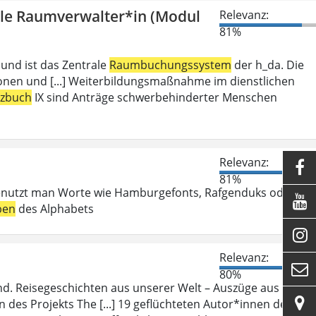
olle Raumverwalter*in (Modul
Relevanz:
81%
 und ist das Zentrale
Raumbuchungssystem
der h_da. Die
ionen und [...] Weiterbildungsmaßnahme im dienstlichen
tzbuch
IX sind Anträge schwerbehinderter Menschen
Relevanz:

81%
enutzt man Worte wie Hamburgefonts, Rafgenduks oder

ben
des Alphabets

Relevanz:

80%
d. Reisegeschichten aus unserer Welt – Auszüge aus ihren

des Projekts The [...] 19 geflüchteten Autor*innen des