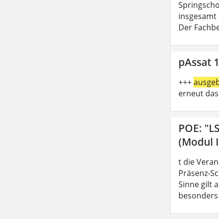
Springschoo
insgesamt 
Der Fachbe
pAssat 1
+++
ausge
erneut das
POE: "L
(Modul I
t die Vera
Präsenz-Sc
Sinne gilt
besonders z