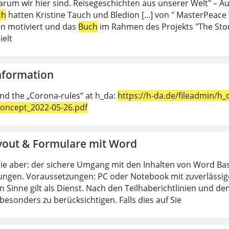
rum wir hier sind. Reisegeschichten aus unserer Welt" – Au
ch
hatten Kristine Tauch und Bledion [...] von " MasterPeace
n motiviert und das
Buch
im Rahmen des Projekts "The Sto
ielt
Information
ind the „Corona-rules“ at h_da:
https://h-da.de/fileadmin/
oncept_2022-05-26.pdf
yout & Formulare mit Word
ie aber: der sichere Umgang mit den Inhalten von Word Bas
ungen. Voraussetzungen: PC oder Notebook mit zuverlässig
n Sinne gilt als Dienst. Nach den Teilhaberichtlinien und d
esonders zu berücksichtigen. Falls dies auf Sie