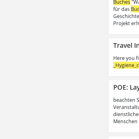
Buches
"Wa
für das
Bu
Geschichte
Projekt erh
Travel 
Here you f
_Hygiene_c
POE: La
beachten S
Veranstalt
dienstliche
Menschen b