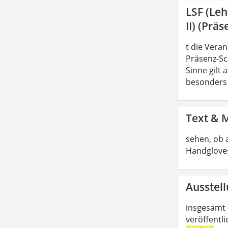
LSF (Le
II) (Präs
t die Vera
Präsenz-Sc
Sinne gilt
besonders z
Text & 
sehen, ob 
Handgloves
Ausstell
insgesamt 
veröffentl