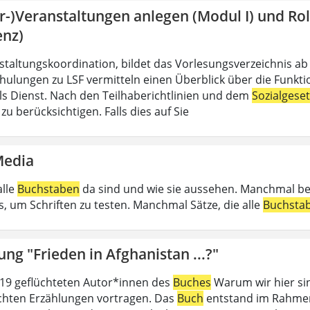
hr-)Veranstaltungen anlegen (Modul I) und R
enz)
nstaltungskoordination, bildet das Vorlesungsverzeichnis ab
hulungen zu LSF vermitteln einen Überblick über die Funkt
 als Dienst. Nach den Teilhaberichtlinien und dem
Sozialgese
u berücksichtigen. Falls dies auf Sie
Media
alle
Buchstaben
da sind und wie sie aussehen. Manchmal b
, um Schriften zu testen. Manchmal Sätze, die alle
Buchsta
ung "Frieden in Afghanistan ...?"
19 geflüchteten Autor*innen des
Buches
Warum wir hier sin
ichten Erzählungen vortragen. Das
Buch
entstand im Rahmen 