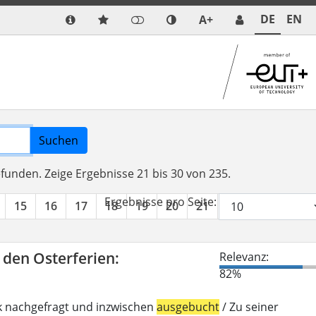
DE
EN
A+
Suchen
efunden.
Zeige Ergebnisse 21 bis 30 von 235.
Ergebnisse pro Seite:
15
16
17
18
19
20
21
22
23
24
n den Osterferien:
Relevanz:
82%
k nachgefragt und inzwischen
ausgebucht
/ Zu seiner