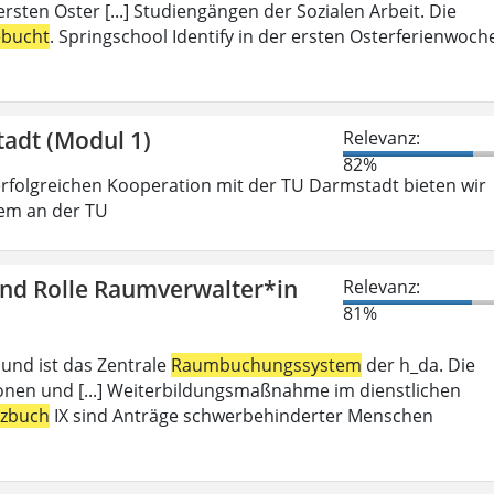
rsten Oster [...] Studiengängen der Sozialen Arbeit. Die
ebucht
. Springschool Identify in der ersten Osterferienwoch
tadt (Modul 1)
Relevanz:
82%
folgreichen Kooperation mit der TU Darmstadt bieten wir
gem an der TU
und Rolle Raumverwalter*in
Relevanz:
81%
 und ist das Zentrale
Raumbuchungssystem
der h_da. Die
ionen und [...] Weiterbildungsmaßnahme im dienstlichen
tzbuch
IX sind Anträge schwerbehinderter Menschen