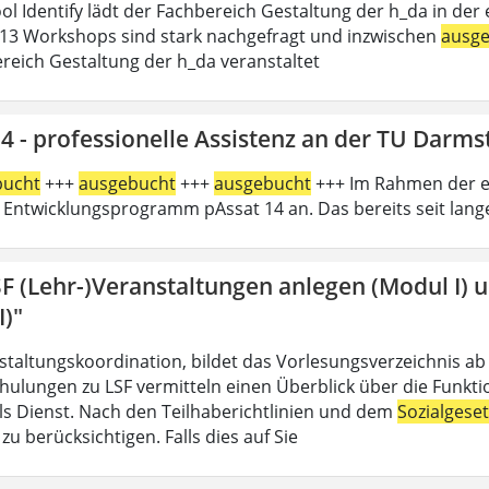
l Identify lädt der Fachbereich Gestaltung der h_da in der e
13 Workshops sind stark nachgefragt und inzwischen
ausg
reich Gestaltung der h_da veranstaltet
4 - professionelle Assistenz an der TU Darms
bucht
+++
ausgebucht
+++
ausgebucht
+++ Im Rahmen der er
 Entwicklungsprogramm pAssat 14 an. Das bereits seit lan
SF (Lehr-)Veranstaltungen anlegen (Modul I) 
I)"
nstaltungskoordination, bildet das Vorlesungsverzeichnis ab
hulungen zu LSF vermitteln einen Überblick über die Funkt
 als Dienst. Nach den Teilhaberichtlinien und dem
Sozialgese
u berücksichtigen. Falls dies auf Sie