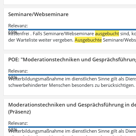
Seminare/Webseminare
Relevanz:
69%
kostenfrei . Falls Seminare/Webseminare
ausgebucht
sind, k
der Warteliste weiter vergeben.
Ausgebuchte
Seminare/Webse
POE: "Moderationstechniken und Gesprächsführung
Relevanz:
68%
Weiterbildungsmaßnahme im dienstlichen Sinne gilt als Dien
schwerbehinderter Menschen besonders zu berücksichtigen. Fa
Moderationstechniken und Gesprächsführung in d
(Präsenz)
Relevanz:
68%
Weiterbildungsmaßnahme im dienstlichen Sinne gilt als Dien