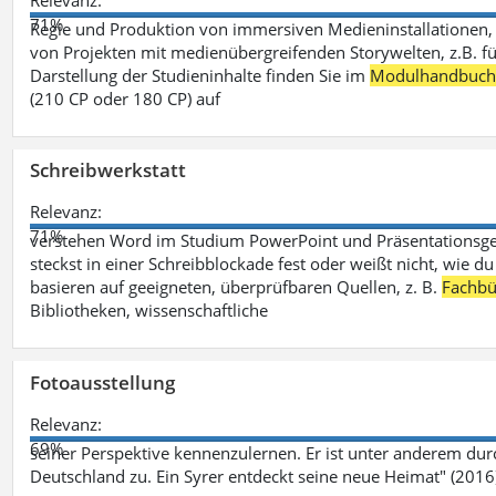
Relevanz:
71%
Regie und Produktion von immersiven Medieninstallationen, 
von Projekten mit medienübergreifenden Storywelten, z.B. für 
Darstellung der Studieninhalte finden Sie im
Modulhandbuc
(210 CP oder 180 CP) auf
Schreibwerkstatt
Relevanz:
71%
verstehen Word im Studium PowerPoint und Präsentationsges
steckst in einer Schreibblockade fest oder weißt nicht, wie du
basieren auf geeigneten, überprüfbaren Quellen, z. B.
Fachbü
Bibliotheken, wissenschaftliche
Fotoausstellung
Relevanz:
69%
seiner Perspektive kennenzulernen. Er ist unter anderem d
Deutschland zu. Ein Syrer entdeckt seine neue Heimat" (2016)