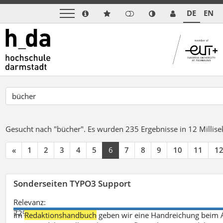
DE
EN
Gesucht nach "bücher".
Es wurden 235 Ergebnisse in 12 Milli
«
1
2
3
4
5
6
7
8
9
10
11
1
Sonderseiten TYPO3 Support
Relevanz:
72%
Im
Redaktionshandbuch
geben wir eine Handreichung beim A