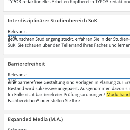
TYPO3 redaktionelles Arbeiten Kopfbereich TYPO3 redaktione
Interdisziplinärer Studienbereich SuK
Relevanz:
71%
gewünschten Studiengang steckt, erfahren Sie in der Studie
SuK: Sie schauen über den Tellerrand Ihres Faches und lern
Barrierefreiheit
Relevanz:
71%
eine barrierefreie Gestaltung sind Vorlagen in Planung zur Er
Bestand wird sukzessive angepasst. Ausgenommen davon sind D
Im Falle nicht barrierefreier Prüfungsordnungen/
Modulhand
Fachbereichen* oder stellen Sie Ihre
Expanded Media (M.A.)