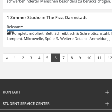
schwerbehinderter Menschen besonders zu berücksichtigen. Fa
1 Zimmer Studio in The Fizz, Darmstadt
Relevanz:
68%
🛋 Komplett möbliert: Bett, Schreibtisch & Schreibtischstuhl,
Lampen), Mikrowelle, Spüle 📝 Weitere Details: -Anmeldung:
«
1
2
3
4
5
6
7
8
9
10
11
1
KONTAKT
STUDENT SERVICE CENTER