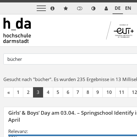
DE
EN
Gesucht nach "bücher".
Es wurden 235 Ergebnisse in 13 Milli
«
1
2
3
4
5
6
7
8
9
10
11
1
Girls‘ & Boys‘ Day am 03.04. – Springschool Identify
April
Relevanz: