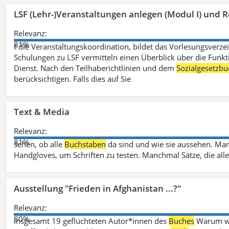
LSF (Lehr-)Veranstaltungen anlegen (Modul I) und R
Relevanz:
81%
t die Veranstaltungskoordination, bildet das Vorlesungsverze
Schulungen zu LSF vermitteln einen Überblick über die Funkt
Dienst. Nach den Teilhaberichtlinien und dem
Sozialgesetzbu
berücksichtigen. Falls dies auf Sie
Text & Media
Relevanz:
81%
sehen, ob alle
Buchstaben
da sind und wie sie aussehen. M
Handgloves, um Schriften zu testen. Manchmal Sätze, die all
Ausstellung "Frieden in Afghanistan ...?"
Relevanz:
80%
insgesamt 19 geflüchteten Autor*innen des
Buches
Warum wir