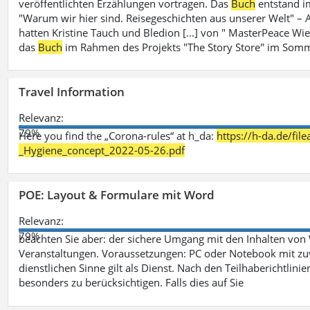
veröffentlichten Erzählungen vortragen. Das
Buch
entstand i
"Warum wir hier sind. Reisegeschichten aus unserer Welt" – A
hatten Kristine Tauch und Bledion [...] von " MasterPeace Wi
das
Buch
im Rahmen des Projekts "The Story Store" im Somm
Travel Information
Relevanz:
79%
Here you find the „Corona-rules“ at h_da:
https://h-da.de/fi
_Hygiene_concept_2022-05-26.pdf
POE: Layout & Formulare mit Word
Relevanz:
79%
beachten Sie aber: der sichere Umgang mit den Inhalten von
Veranstaltungen. Voraussetzungen: PC oder Notebook mit zu
dienstlichen Sinne gilt als Dienst. Nach den Teilhaberichtlin
besonders zu berücksichtigen. Falls dies auf Sie