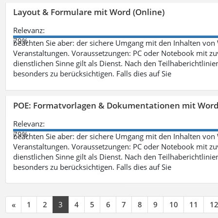
Layout & Formulare mit Word (Online)
Relevanz:
79%
beachten Sie aber: der sichere Umgang mit den Inhalten von
Veranstaltungen. Voraussetzungen: PC oder Notebook mit zu
dienstlichen Sinne gilt als Dienst. Nach den Teilhaberichtlin
besonders zu berücksichtigen. Falls dies auf Sie
POE: Formatvorlagen & Dokumentationen mit Wor
Relevanz:
79%
beachten Sie aber: der sichere Umgang mit den Inhalten von
Veranstaltungen. Voraussetzungen: PC oder Notebook mit zu
dienstlichen Sinne gilt als Dienst. Nach den Teilhaberichtlin
besonders zu berücksichtigen. Falls dies auf Sie
«
1
2
3
4
5
6
7
8
9
10
11
1