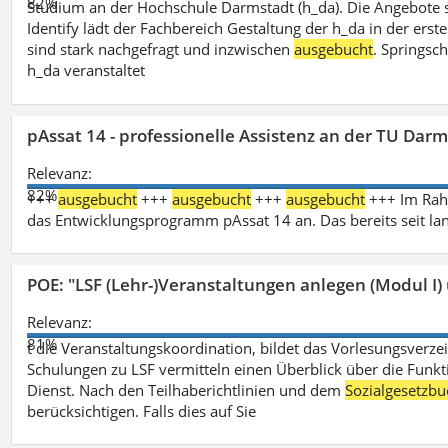
82%
Studium an der Hochschule Darmstadt (h_da). Die Angebote 
Identify lädt der Fachbereich Gestaltung der h_da in der ers
sind stark nachgefragt und inzwischen
ausgebucht
. Springsc
h_da veranstaltet
pAssat 14 - professionelle Assistenz an der TU Dar
Relevanz:
82%
+++
ausgebucht
+++
ausgebucht
+++
ausgebucht
+++ Im Rahm
das Entwicklungsprogramm pAssat 14 an. Das bereits seit l
POE: "LSF (Lehr-)Veranstaltungen anlegen (Modul I)
Relevanz:
81%
t die Veranstaltungskoordination, bildet das Vorlesungsverze
Schulungen zu LSF vermitteln einen Überblick über die Funkt
Dienst. Nach den Teilhaberichtlinien und dem
Sozialgesetzbu
berücksichtigen. Falls dies auf Sie