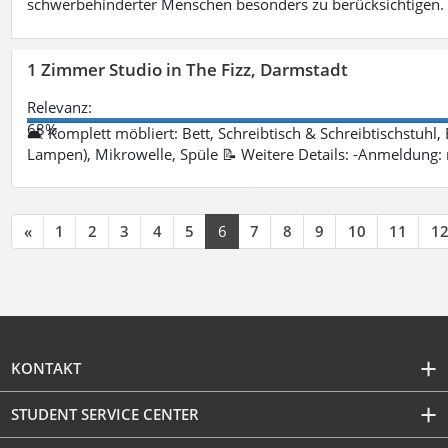
schwerbehinderter Menschen besonders zu berücksichtigen. Fa
1 Zimmer Studio in The Fizz, Darmstadt
Relevanz:
68%
🛋 Komplett möbliert: Bett, Schreibtisch & Schreibtischstuhl,
Lampen), Mikrowelle, Spüle 📝 Weitere Details: -Anmeldung:
«
1
2
3
4
5
6
7
8
9
10
11
1
KONTAKT
STUDENT SERVICE CENTER