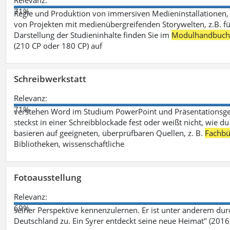
Relevanz:
71%
Regie und Produktion von immersiven Medieninstallationen, 
von Projekten mit medienübergreifenden Storywelten, z.B. für 
Darstellung der Studieninhalte finden Sie im
Modulhandbuc
(210 CP oder 180 CP) auf
Schreibwerkstatt
Relevanz:
71%
verstehen Word im Studium PowerPoint und Präsentationsges
steckst in einer Schreibblockade fest oder weißt nicht, wie du
basieren auf geeigneten, überprüfbaren Quellen, z. B.
Fachbü
Bibliotheken, wissenschaftliche
Fotoausstellung
Relevanz:
69%
seiner Perspektive kennenzulernen. Er ist unter anderem d
Deutschland zu. Ein Syrer entdeckt seine neue Heimat" (2016)