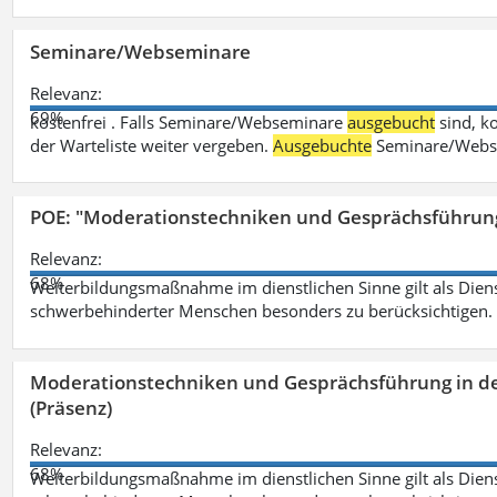
Seminare/Webseminare
Relevanz:
69%
kostenfrei . Falls Seminare/Webseminare
ausgebucht
sind, k
der Warteliste weiter vergeben.
Ausgebuchte
Seminare/Webse
POE: "Moderationstechniken und Gesprächsführung
Relevanz:
68%
Weiterbildungsmaßnahme im dienstlichen Sinne gilt als Dien
schwerbehinderter Menschen besonders zu berücksichtigen. Fa
Moderationstechniken und Gesprächsführung in d
(Präsenz)
Relevanz:
68%
Weiterbildungsmaßnahme im dienstlichen Sinne gilt als Dien