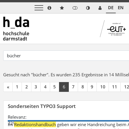
DE
EN
Gesucht nach "bücher".
Es wurden 235 Ergebnisse in 14 Milli
«
1
2
3
4
5
6
7
8
9
10
11
1
Sonderseiten TYPO3 Support
Relevanz:
72%
Im
Redaktionshandbuch
geben wir eine Handreichung beim A