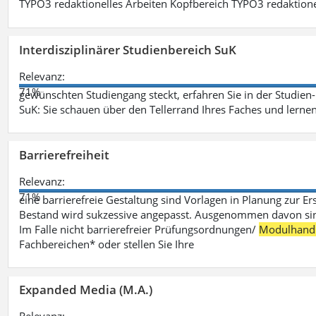
TYPO3 redaktionelles Arbeiten Kopfbereich TYPO3 redaktione
Interdisziplinärer Studienbereich SuK
Relevanz:
71%
gewünschten Studiengang steckt, erfahren Sie in der Studie
SuK: Sie schauen über den Tellerrand Ihres Faches und lern
Barrierefreiheit
Relevanz:
71%
eine barrierefreie Gestaltung sind Vorlagen in Planung zur Er
Bestand wird sukzessive angepasst. Ausgenommen davon sind D
Im Falle nicht barrierefreier Prüfungsordnungen/
Modulhand
Fachbereichen* oder stellen Sie Ihre
Expanded Media (M.A.)