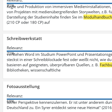
Relevanz:
71%
Regie und Produktion von immersiven Medieninstallationen, 
von Projekten mit medienübergreifenden Storywelten, z.B. für 
Darstellung der Studieninhalte finden Sie im
Modulhandbuc
(210 CP oder 180 CP) auf
Schreibwerkstatt
Relevanz:
71%
verstehen Word im Studium PowerPoint und Präsentationsges
steckst in einer Schreibblockade fest oder weißt nicht, wie du
basieren auf geeigneten, überprüfbaren Quellen, z. B.
Fachbü
Bibliotheken, wissenschaftliche
Fotoausstellung
Relevanz:
69%
seiner Perspektive kennenzulernen. Er ist unter anderem d
Deutschland zu. Ein Syrer entdeckt seine neue Heimat" (2016)