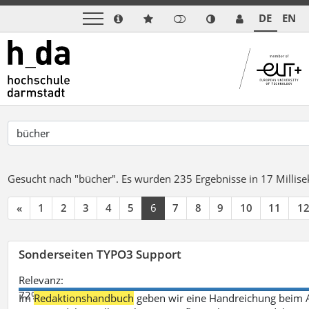
DE
EN
Gesucht nach "bücher".
Es wurden 235 Ergebnisse in 17 Milli
«
1
2
3
4
5
6
7
8
9
10
11
1
Sonderseiten TYPO3 Support
Relevanz:
72%
Im
Redaktionshandbuch
geben wir eine Handreichung beim A