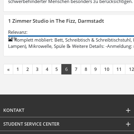
schwerbehinderter Menschen besonders zu berücksichtigen. Fa
1 Zimmer Studio in The Fizz, Darmstadt
Relevanz:
68%
🛋 Komplett möbliert: Bett, Schreibtisch & Schreibtischstuhl,
Lampen), Mikrowelle, Spüle 📝 Weitere Details: -Anmeldung:
«
1
2
3
4
5
6
7
8
9
10
11
1
KONTAKT
STUDENT SERVICE CENTER