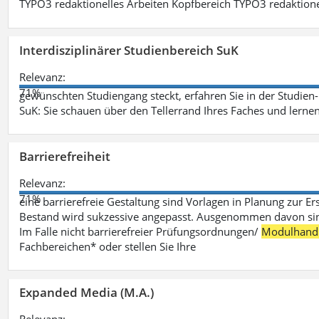
TYPO3 redaktionelles Arbeiten Kopfbereich TYPO3 redaktione
Interdisziplinärer Studienbereich SuK
Relevanz:
71%
gewünschten Studiengang steckt, erfahren Sie in der Studie
SuK: Sie schauen über den Tellerrand Ihres Faches und lern
Barrierefreiheit
Relevanz:
71%
eine barrierefreie Gestaltung sind Vorlagen in Planung zur Er
Bestand wird sukzessive angepasst. Ausgenommen davon sind D
Im Falle nicht barrierefreier Prüfungsordnungen/
Modulhand
Fachbereichen* oder stellen Sie Ihre
Expanded Media (M.A.)