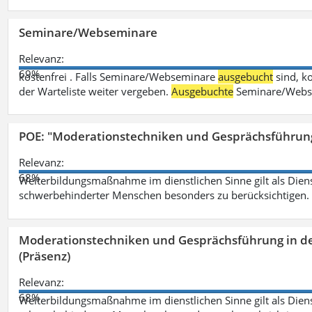
Seminare/Webseminare
Relevanz:
69%
kostenfrei . Falls Seminare/Webseminare
ausgebucht
sind, k
der Warteliste weiter vergeben.
Ausgebuchte
Seminare/Webse
POE: "Moderationstechniken und Gesprächsführung
Relevanz:
68%
Weiterbildungsmaßnahme im dienstlichen Sinne gilt als Dien
schwerbehinderter Menschen besonders zu berücksichtigen. Fa
Moderationstechniken und Gesprächsführung in d
(Präsenz)
Relevanz:
68%
Weiterbildungsmaßnahme im dienstlichen Sinne gilt als Dien