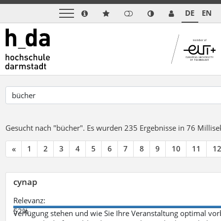
DE
EN
Gesucht nach "bücher".
Es wurden 235 Ergebnisse in 76 Milli
«
1
2
3
4
5
6
7
8
9
10
11
1
cynap
Relevanz:
52%
Verfügung stehen und wie Sie Ihre Veranstaltung optimal vo