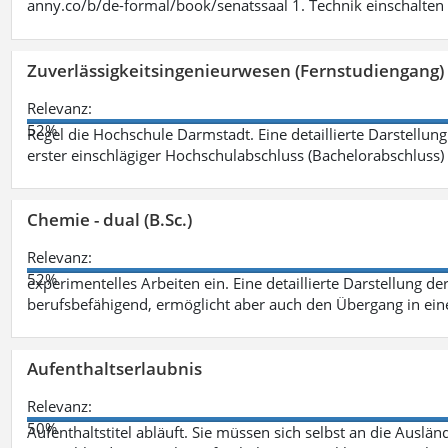
anny.co/b/de-formal/book/senatssaal 1. Technik einschalten 
Zuverlässigkeitsingenieurwesen (Fernstudiengang) 
Relevanz:
52%
Regel die Hochschule Darmstadt. Eine detaillierte Darstellung
erster einschlägiger Hochschulabschluss (Bachelorabschluss)
Chemie - dual (B.Sc.)
Relevanz:
52%
experimentelles Arbeiten ein. Eine detaillierte Darstellung de
berufsbefähigend, ermöglicht aber auch den Übergang in ei
Aufenthaltserlaubnis
Relevanz:
50%
Aufenthaltstitel abläuft. Sie müssen sich selbst an die Aus