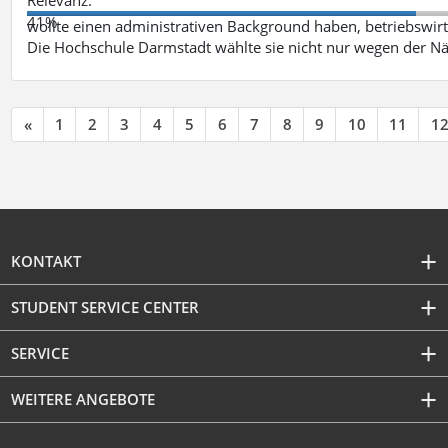
41%
wollte einen administrativen Background haben, betriebswir
Die Hochschule Darmstadt wählte sie nicht nur wegen der 
«
1
2
3
4
5
6
7
8
9
10
11
1
KONTAKT
STUDENT SERVICE CENTER
SERVICE
WEITERE ANGEBOTE