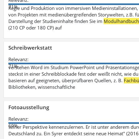
Relevanz:
71%
Regie und Produktion von immersiven Medieninstallationen, 
von Projekten mit medienübergreifenden Storywelten, z.B. für 
Darstellung der Studieninhalte finden Sie im
Modulhandbuc
(210 CP oder 180 CP) auf
Schreibwerkstatt
Relevanz:
71%
verstehen Word im Studium PowerPoint und Präsentationsges
steckst in einer Schreibblockade fest oder weißt nicht, wie du
basieren auf geeigneten, überprüfbaren Quellen, z. B.
Fachbü
Bibliotheken, wissenschaftliche
Fotoausstellung
Relevanz:
69%
seiner Perspektive kennenzulernen. Er ist unter anderem d
Deutschland zu. Ein Syrer entdeckt seine neue Heimat" (2016)