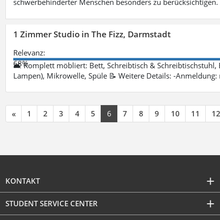
schwerbehinderter Menschen besonders zu berücksichtigen. Fa
1 Zimmer Studio in The Fizz, Darmstadt
Relevanz:
68%
🛋 Komplett möbliert: Bett, Schreibtisch & Schreibtischstuhl,
Lampen), Mikrowelle, Spüle 📝 Weitere Details: -Anmeldung:
«
1
2
3
4
5
6
7
8
9
10
11
1
KONTAKT
STUDENT SERVICE CENTER