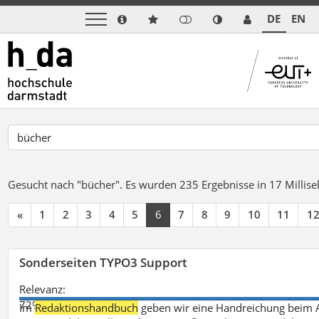
DE
EN
Gesucht nach "bücher".
Es wurden 235 Ergebnisse in 17 Milli
«
1
2
3
4
5
6
7
8
9
10
11
1
Sonderseiten TYPO3 Support
Relevanz:
72%
Im
Redaktionshandbuch
geben wir eine Handreichung beim A