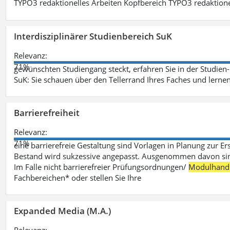
TYPO3 redaktionelles Arbeiten Kopfbereich TYPO3 redaktione
Interdisziplinärer Studienbereich SuK
Relevanz:
71%
gewünschten Studiengang steckt, erfahren Sie in der Studie
SuK: Sie schauen über den Tellerrand Ihres Faches und lern
Barrierefreiheit
Relevanz:
71%
eine barrierefreie Gestaltung sind Vorlagen in Planung zur Er
Bestand wird sukzessive angepasst. Ausgenommen davon sind D
Im Falle nicht barrierefreier Prüfungsordnungen/
Modulhand
Fachbereichen* oder stellen Sie Ihre
Expanded Media (M.A.)