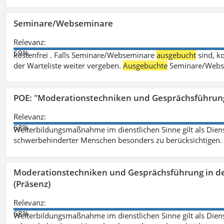
Seminare/Webseminare
Relevanz:
69%
kostenfrei . Falls Seminare/Webseminare
ausgebucht
sind, k
der Warteliste weiter vergeben.
Ausgebuchte
Seminare/Webse
POE: "Moderationstechniken und Gesprächsführung
Relevanz:
68%
Weiterbildungsmaßnahme im dienstlichen Sinne gilt als Dien
schwerbehinderter Menschen besonders zu berücksichtigen. Fa
Moderationstechniken und Gesprächsführung in d
(Präsenz)
Relevanz:
68%
Weiterbildungsmaßnahme im dienstlichen Sinne gilt als Dien