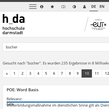
DE
EN
Gesucht nach "bücher".
Es wurden 235 Ergebnisse in 8 Millise
«
1
2
3
4
5
6
7
8
9
10
11
1
POE: Word Basis
Relevanz:
64%
Weiterbildungsmaßnahme im dienstlichen Sinne gilt als Dien