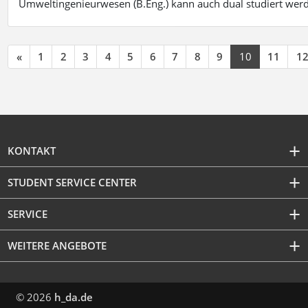
Umweltingenieurwesen (B.Eng.) kann auch dual studiert wer
«
1
2
3
4
5
6
7
8
9
10
11
1
KONTAKT
STUDENT SERVICE CENTER
SERVICE
WEITERE ANGEBOTE
© 2026
h_da.de