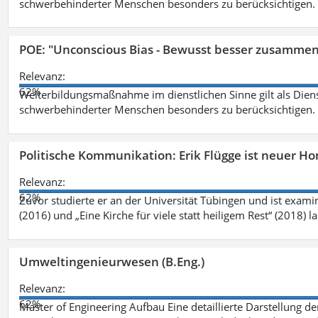
schwerbehinderter Menschen besonders zu berücksichtigen. Fa
POE: "Unconscious Bias - Bewusst besser zusamme
Relevanz:
62%
Weiterbildungsmaßnahme im dienstlichen Sinne gilt als Dien
schwerbehinderter Menschen besonders zu berücksichtigen. Fa
Politische Kommunikation: Erik Flügge ist neuer H
Relevanz:
62%
Zuvor studierte er an der Universität Tübingen und ist exami
(2016) und „Eine Kirche für viele statt heiligem Rest“ (2018) 
Umweltingenieurwesen (B.Eng.)
Relevanz:
62%
Master of Engineering Aufbau Eine detaillierte Darstellung de