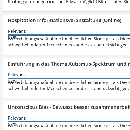
Prüfungsordnungen (nur per E-Mail möglich) Bitte richten Sie
Hospitation Informationsveranstaltung (Online)
Relevanz:
62%
Weiterbildungsmaßnahme im dienstlichen Sinne gilt als Dien
schwerbehinderter Menschen besonders zu berücksichtigen. Fa
Einführung in das Thema Autismus-Spektrum und m
Relevanz:
62%
Weiterbildungsmaßnahme im dienstlichen Sinne gilt als Dien
schwerbehinderter Menschen besonders zu berücksichtigen. Fa
Unconscious Bias - Bewusst besser zusammenarbeit
Relevanz:
62%
Weiterbildungsmaßnahme im dienstlichen Sinne gilt als Dien