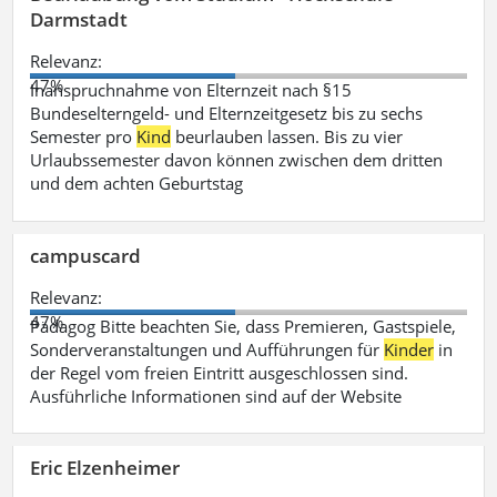
Darmstadt
Relevanz:
47%
Inanspruchnahme von Elternzeit nach §15
Bundeselterngeld- und Elternzeitgesetz bis zu sechs
Semester pro
Kind
beurlauben lassen. Bis zu vier
Urlaubssemester davon können zwischen dem dritten
und dem achten Geburtstag
campuscard
Relevanz:
47%
Pädagog Bitte beachten Sie, dass Premieren, Gastspiele,
Sonderveranstaltungen und Aufführungen für
Kinder
in
der Regel vom freien Eintritt ausgeschlossen sind.
Ausführliche Informationen sind auf der Website
Eric Elzenheimer