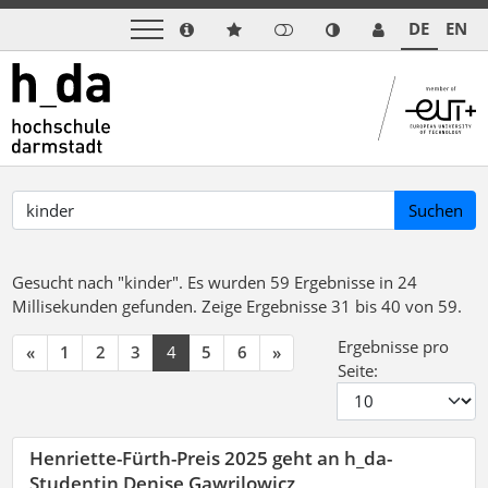
DE
EN
Suchen
Gesucht nach "kinder".
Es wurden 59 Ergebnisse in 24
Millisekunden gefunden.
Zeige Ergebnisse 31 bis 40 von 59.
Ergebnisse pro
«
1
2
3
4
5
6
»
Seite:
Henriette-Fürth-Preis 2025 geht an h_da-
Studentin Denise Gawrilowicz