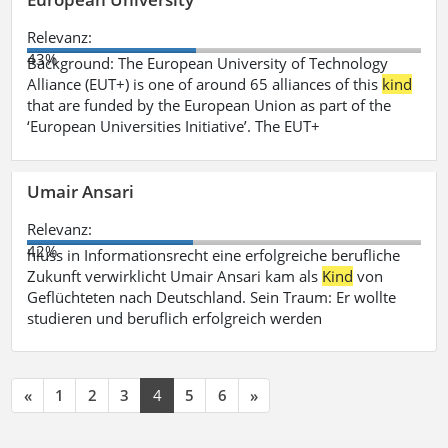
Relevanz:
43%
Background: The European University of Technology
Alliance (EUT+) is one of around 65 alliances of this
kind
that are funded by the European Union as part of the
‘European Universities Initiative’. The EUT+
Umair Ansari
Relevanz:
42%
hluss in Informationsrecht eine erfolgreiche berufliche
Zukunft verwirklicht Umair Ansari kam als
Kind
von
Geflüchteten nach Deutschland. Sein Traum: Er wollte
studieren und beruflich erfolgreich werden
«
1
2
3
4
5
6
»