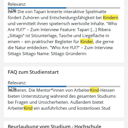
Relevanz:
52%
com Die von Tapari kreierte interaktive Spielmatte
fördert Zuhören und Entscheidungsfähigkeit bei
Kindern
und vermittelt ihnen spielerisch wertvolle Inhalte. "Who
Are YU!?" – Zum Interview Feature: Tapari [...] Ribera
„Sittago“ ist Sitzunterlage, Tasche und Liegefläche in
einem – ein praktischer Begleiter für
Kinder
, die gerne
die Natur entdecken. "Who Are YU!?" – Zum Interview
Sittago Sittago Name: Sittago Gründerin:
FAQ zum Studienstart
Relevanz:
52%
studieren. Die Mentor*innen von Arbeiter
Kind
-Hessen
bieten Unterstützung während des gesamten Studiums
bei Fragen und Unsicherheiten. Außerdem bietet
Arbeiter
Kind
ein ausführliches und kostenloses Stud
Beurlaubung vom Studium - Hochschule