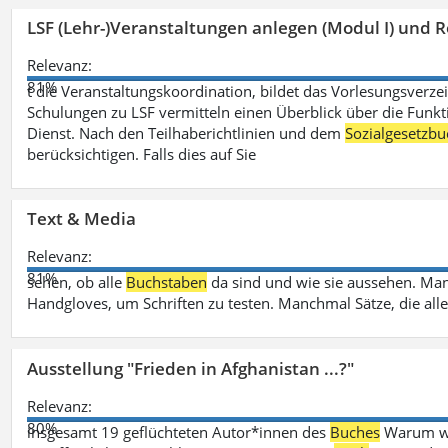
LSF (Lehr-)Veranstaltungen anlegen (Modul I) und R
Relevanz:
81%
t die Veranstaltungskoordination, bildet das Vorlesungsverze
Schulungen zu LSF vermitteln einen Überblick über die Funkt
Dienst. Nach den Teilhaberichtlinien und dem
Sozialgesetzbu
berücksichtigen. Falls dies auf Sie
Text & Media
Relevanz:
81%
sehen, ob alle
Buchstaben
da sind und wie sie aussehen. M
Handgloves, um Schriften zu testen. Manchmal Sätze, die all
Ausstellung "Frieden in Afghanistan ...?"
Relevanz:
80%
insgesamt 19 geflüchteten Autor*innen des
Buches
Warum wir