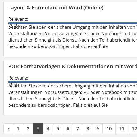
Layout & Formulare mit Word (Online)
Relevanz:
79%
beachten Sie aber: der sichere Umgang mit den Inhalten von
Veranstaltungen. Voraussetzungen: PC oder Notebook mit zu
dienstlichen Sinne gilt als Dienst. Nach den Teilhaberichtlin
besonders zu berücksichtigen. Falls dies auf Sie
POE: Formatvorlagen & Dokumentationen mit Wor
Relevanz:
79%
beachten Sie aber: der sichere Umgang mit den Inhalten von
Veranstaltungen. Voraussetzungen: PC oder Notebook mit zu
dienstlichen Sinne gilt als Dienst. Nach den Teilhaberichtlin
besonders zu berücksichtigen. Falls dies auf Sie
«
1
2
3
4
5
6
7
8
9
10
11
1