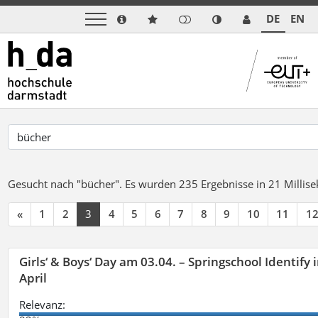
DE
EN
Gesucht nach "bücher".
Es wurden 235 Ergebnisse in 21 Milli
«
1
2
3
4
5
6
7
8
9
10
11
1
Girls‘ & Boys‘ Day am 03.04. – Springschool Identify
April
Relevanz: