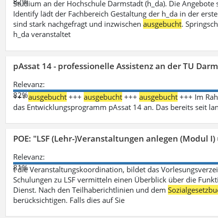
82%
Studium an der Hochschule Darmstadt (h_da). Die Angebote 
Identify lädt der Fachbereich Gestaltung der h_da in der ers
sind stark nachgefragt und inzwischen
ausgebucht
. Springsc
h_da veranstaltet
pAssat 14 - professionelle Assistenz an der TU Dar
Relevanz:
82%
+++
ausgebucht
+++
ausgebucht
+++
ausgebucht
+++ Im Rahm
das Entwicklungsprogramm pAssat 14 an. Das bereits seit l
POE: "LSF (Lehr-)Veranstaltungen anlegen (Modul I)
Relevanz:
81%
t die Veranstaltungskoordination, bildet das Vorlesungsverze
Schulungen zu LSF vermitteln einen Überblick über die Funkt
Dienst. Nach den Teilhaberichtlinien und dem
Sozialgesetzbu
berücksichtigen. Falls dies auf Sie