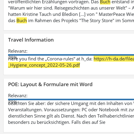
veröffentlichten Erzählungen vortragen. Das
Buch
entstand i
"Warum wir hier sind. Reisegeschichten aus unserer Welt" – A
hatten Kristine Tauch und Bledion [...] von " MasterPeace Wi
das
Buch
im Rahmen des Projekts "The Story Store" im Somm
Travel Information
Relevanz:
79%
Here you find the „Corona-rules“ at h_da:
https://h-da.de/fi
_Hygiene_concept_2022-05-26.pdf
POE: Layout & Formulare mit Word
Relevanz:
79%
beachten Sie aber: der sichere Umgang mit den Inhalten von
Veranstaltungen. Voraussetzungen: PC oder Notebook mit zu
dienstlichen Sinne gilt als Dienst. Nach den Teilhaberichtlin
besonders zu berücksichtigen. Falls dies auf Sie