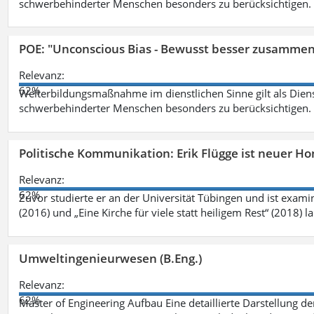
schwerbehinderter Menschen besonders zu berücksichtigen. Fa
POE: "Unconscious Bias - Bewusst besser zusamme
Relevanz:
62%
Weiterbildungsmaßnahme im dienstlichen Sinne gilt als Dien
schwerbehinderter Menschen besonders zu berücksichtigen. Fa
Politische Kommunikation: Erik Flügge ist neuer H
Relevanz:
62%
Zuvor studierte er an der Universität Tübingen und ist exami
(2016) und „Eine Kirche für viele statt heiligem Rest“ (2018) 
Umweltingenieurwesen (B.Eng.)
Relevanz:
62%
Master of Engineering Aufbau Eine detaillierte Darstellung de