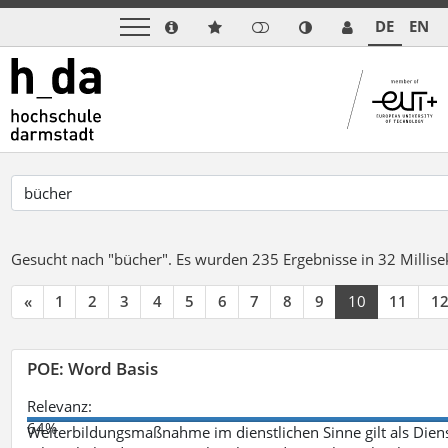
DE
EN
Gesucht nach "bücher".
Es wurden 235 Ergebnisse in 32 Milli
«
1
2
3
4
5
6
7
8
9
10
11
1
POE: Word Basis
Relevanz:
64%
Weiterbildungsmaßnahme im dienstlichen Sinne gilt als Dien