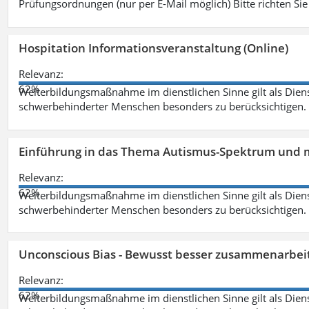
Prüfungsordnungen (nur per E-Mail möglich) Bitte richten Sie
Hospitation Informationsveranstaltung (Online)
Relevanz:
62%
Weiterbildungsmaßnahme im dienstlichen Sinne gilt als Dien
schwerbehinderter Menschen besonders zu berücksichtigen. Fa
Einführung in das Thema Autismus-Spektrum und m
Relevanz:
62%
Weiterbildungsmaßnahme im dienstlichen Sinne gilt als Dien
schwerbehinderter Menschen besonders zu berücksichtigen. Fa
Unconscious Bias - Bewusst besser zusammenarbeit
Relevanz:
62%
Weiterbildungsmaßnahme im dienstlichen Sinne gilt als Dien