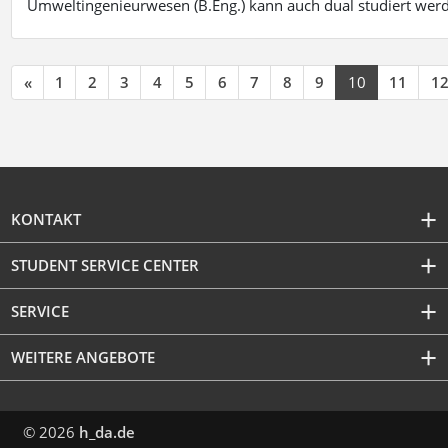
Umweltingenieurwesen (B.Eng.) kann auch dual studiert wer
«
1
2
3
4
5
6
7
8
9
10
11
1
KONTAKT
STUDENT SERVICE CENTER
SERVICE
WEITERE ANGEBOTE
© 2026
h_da.de