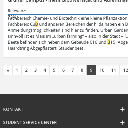
Relevanz:
73%
Fachbereich Chemie- und Biotechnik eine kleine Pflanzaktio
Fachbereic Cu
B
und anderen Bereichen der h_da haben ein Be
Anmeldungsmöglichkeiten sind hier zu finden. Urban Garden
sinnvoll ist es Mais im „urban farming“ – also in der Stadt –
Beete befinden sich neben dem Gebäude C16 und
B
15. Abge
Haardtring Abgepflastert! Staudenbeet
«
1
2
3
4
5
6
7
8
9
10
11
1
KONTAKT
STUDENT SERVICE CENTER