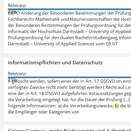
Relevanz:
73%
BBPO Änderung der Besonderen Bestimmungen der Prüfungso
Fachbereichs Mathematik und Naturwissenschaften der Hochs
der Besonderen Bestimmungen der Prüfungsordnung für den 
Informatik der Hochschule Darmstadt – University of Applie
Prüfungsordnung für den dualen Bachelorstudiengang Inform
Darmstadt – University of Applied Sciences vom 09.07
Informationspflichten und Datenschutz
Relevanz:
73%
h gelöscht werden, sofern einer der in Art. 17 DSGVO im einz
verfolgten Zwecke nicht mehr benötigt werden ( Recht auf Lös
eine der in Art. 18 DSGVO aufgeführten Voraussetzungen gege
die Verarbeitung eingelegt hat, für die Dauer der Prüfung [.
folgende Informationen: a) die Verarbeitungszwecke;
b
) die 
die Empfänger oder Kategorien von
Grüner Campus - mehr Biodiversität und Aufenthal