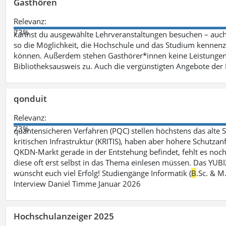
Gasthören
Relevanz:
73%
kannst du ausgewählte Lehrveranstaltungen besuchen – auc
so die Möglichkeit, die Hochschule und das Studium kennenz
können. Außerdem stehen Gasthörer*innen keine Leistungen 
Bibliotheksausweis zu. Auch die vergünstigten Angebote de
qonduit
Relevanz:
73%
quantensicheren Verfahren (PQC) stellen höchstens das alte S
kritischen Infrastruktur (KRITIS), haben aber höhere Schutzan
QKDN-Markt gerade in der Entstehung befindet, fehlt es noch 
diese oft erst selbst in das Thema einlesen müssen. Das YUBI
wünscht euch viel Erfolg! Studiengänge Informatik (
B
.Sc. & M
Interview Daniel Timme Januar 2026
Hochschulanzeiger 2025