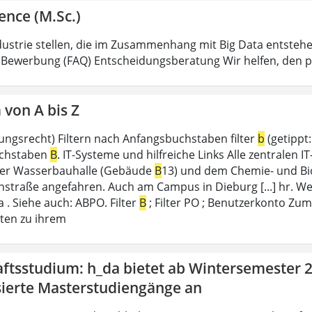
ence (M.Sc.)
dustrie stellen, die im Zusammenhang mit Big Data entstehe
 Bewerbung (FAQ) Entscheidungsberatung Wir helfen, den
von A bis Z
ungsrecht) Filtern nach Anfangsbuchstaben filter
b
(getippt:
chstaben
B
. IT-Systeme und hilfreiche Links Alle zentralen I
der Wasserbauhalle (Gebäude
B
13) und dem Chemie- und B
nstraße angefahren. Auch am Campus in Dieburg [...] hr. Wel
 . Siehe auch: ABPO. Filter
B
; Filter PO ; Benutzerkonto Zu
ten zu ihrem
ftsstudium: h_da bietet ab Wintersemester 2
sierte Masterstudiengänge an