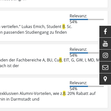
Relevanz:
54%
vertiefen.“ Lukas Emich, Student
B
. Sc.

en passenden Studiengang zu finden

Relevanz:

54%
enden der Fachbereiche A, BU, Cu
B
, EIT, G, GW, I, MD, MK,
ch ist der


Relevanz:
54%
klusiven Alumni-Vorteilen, wie z.
B
. 20% Rabatt auf
hin in Darmstadt und