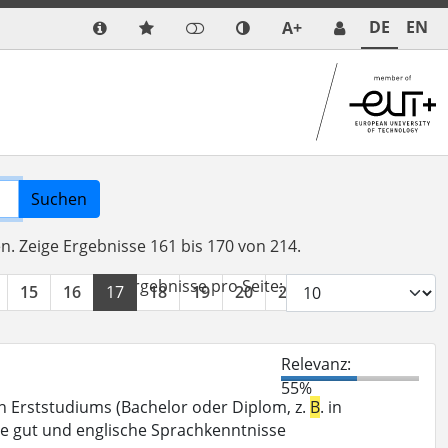
DE
EN
A+
Suchen
en.
Zeige Ergebnisse 161 bis 170 von 214.
Ergebnisse pro Seite:
15
16
17
18
19
20
21
22
»
Relevanz:
55%
n Erststudiums (Bachelor oder Diplom, z.
B
. in
te gut und englische Sprachkenntnisse