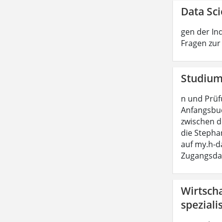
Data Sci
gen der In
Fragen zur
Studium 
n und Prüf
Anfangsbu
zwischen 
die Stepha
auf my.h-da
Zugangsda
Wirtscha
speziali