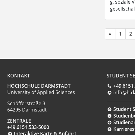
g, soziale 
gesellscha
«
1
2
KONTAKT
STUDENT SE
HOCHSCHULE DARMSTADT
+49.6151
University of Applied Sciences
info@h-d
Schöfferstraße 3
Student S
64295 Darmstadt
Studienb
ZENTRALE
Studiena
+49.6151.533-5000
Karrieres
Interaktive Karte & Anfahrt