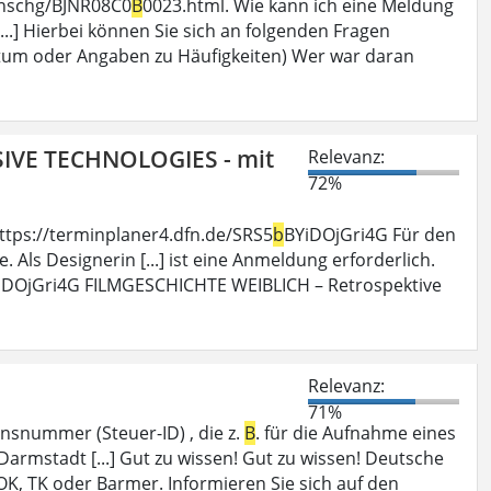
hinschg/BJNR08C0
B
0023.html. Wie kann ich eine Meldung
.] Hierbei können Sie sich an folgenden Fragen
tum oder Angaben zu Häufigkeiten) Wer war daran
SIVE TECHNOLOGIES - mit
Relevanz:
72%
ttps://terminplaner4.dfn.de/SRS5
b
BYiDOjGri4G Für den
 Als Designerin [...] ist eine Anmeldung erforderlich.
iDOjGri4G FILMGESCHICHTE WEIBLICH – Retrospektive
Relevanz:
71%
nsnummer (Steuer-ID) , die z.
B
. für die Aufnahme eines
armstadt [...] Gut zu wissen! Gut zu wissen! Deutsche
OK, TK oder Barmer. Informieren Sie sich auf den