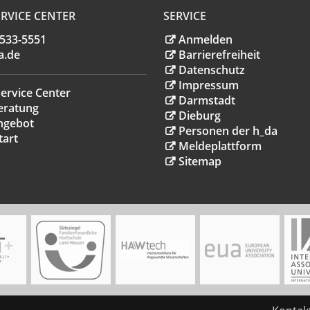
RVICE CENTER
SERVICE
.533-5551
Anmelden
a
.
de
Barrierefreiheit
Datenschutz
Impressum
ervice Center
Darmstadt
eratung
Dieburg
ngebot
Personen der h_da
tart
Meldeplattform
Sitemap