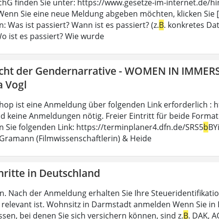
chG finden Sie unter: https://www.gesetze-im-internet.de/
enn Sie eine neue Meldung abgeben möchten, klicken Sie [..
n: Was ist passiert? Wann ist es passiert? (z.
B
. konkretes Da
Wo ist es passiert? Wie wurde
icht der Gendernarrative - WOMEN IN IMMER
a Vogl
op ist eine Anmeldung über folgenden Link erforderlich : h
d keine Anmeldungen nötig. Freier Eintritt für beide Formate.
en Sie folgenden Link: https://terminplaner4.dfn.de/SRS5
b
BY
 Gramann (Filmwissenschaftlerin) & Heide
hritte in Deutschland
n. Nach der Anmeldung erhalten Sie Ihre Steueridentifikatio
relevant ist. Wohnsitz in Darmstadt anmelden Wenn Sie in D
sen, bei denen Sie sich versichern können, sind z.
B
. DAK, A