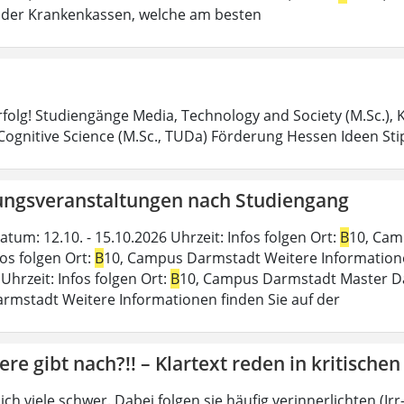
der Krankenkassen, welche am besten
Erfolg! Studiengänge Media, Technology and Society (M.Sc.)
 Cognitive Science (M.Sc., TUDa) Förderung Hessen Ideen S
ungsveranstaltungen nach Studiengang
tum: 12.10. - 15.10.2026 Uhrzeit: Infos folgen Ort:
B
10, Cam
fos folgen Ort:
B
10, Campus Darmstadt Weitere Informationen 
Uhrzeit: Infos folgen Ort:
B
10, Campus Darmstadt Master Datu
mstadt Weitere Informationen finden Sie auf der
ere gibt nach?!! – Klartext reden in kritische
sich viele schwer. Dabei folgen sie häufig verinnerlichten (I