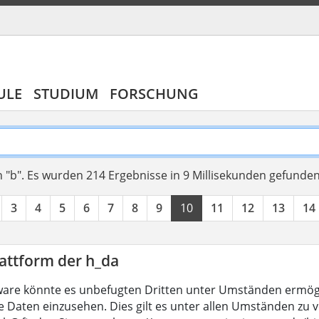
ULE
STUDIUM
FORSCHUNG
 "b".
Es wurden 214 Ergebnisse in 9 Millisekunden gefunde
3
4
5
6
7
8
9
10
11
12
13
14
attform der h_da
are könnte es unbefugten Dritten unter Umständen ermögl
 Daten einzusehen. Dies gilt es unter allen Umständen zu ve