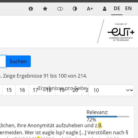
DE
EN
A+
Suchen
n.
Zeige Ergebnisse 91 bis 100 von 214.
Ergebnisse pro Seite:
15
16
17
18
19
20
21
22
»
Relevanz:
72%
ichen, Ihre Anonymität aufzuheben und z.
B
.
rmeiden. Wer ist eagle lsp? eagle [...] Verstößen nach §