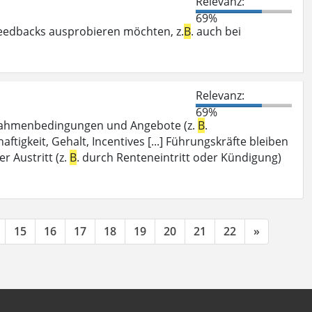
Relevanz:
69%
eedbacks ausprobieren möchten, z.
B
. auch bei
Relevanz:
69%
e Rahmenbedingungen und Angebote (z.
B
.
tigkeit, Gehalt, Incentives [...] Führungskräfte bleiben
r Austritt (z.
B
. durch Renteneintritt oder Kündigung)
15
16
17
18
19
20
21
22
»