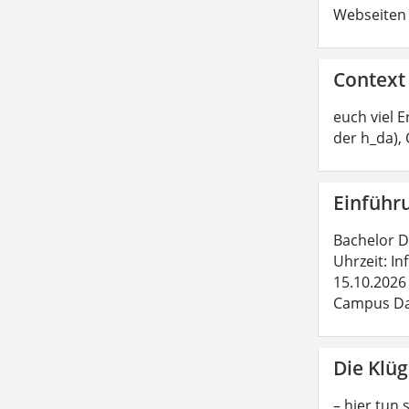
Webseiten 
Context
euch viel 
der h_da),
Einführ
Bachelor Da
Uhrzeit: In
15.10.2026 
Campus Dar
Die Klüg
– hier tun 