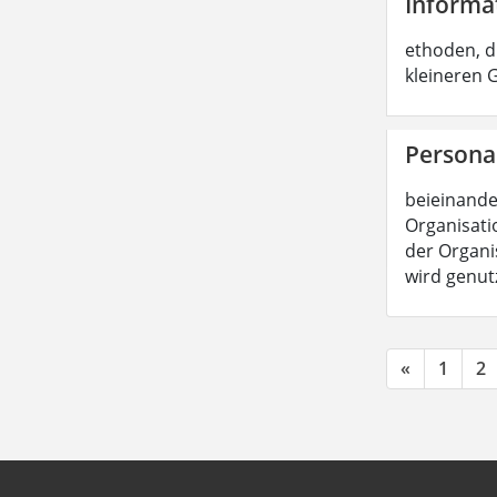
Informa
ethoden, d
kleineren
Persona
beieinande
Organisatio
der Organis
wird genut
«
1
2