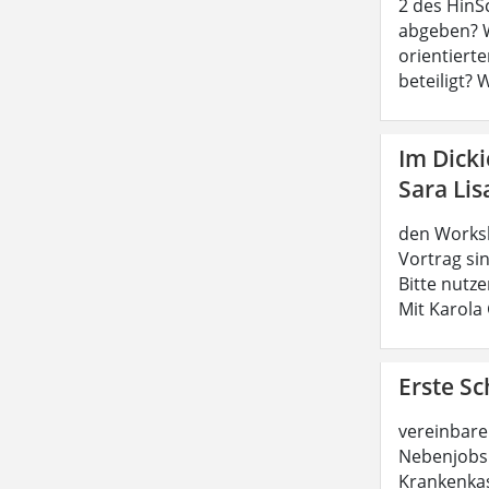
2 des HinS
abgeben? W
orientierte
beteiligt? 
Im Dick
Sara Lis
den Worksh
Vortrag sin
Bitte nutz
Mit Karola
Erste Sc
vereinbare
Nebenjobs 
Krankenkas