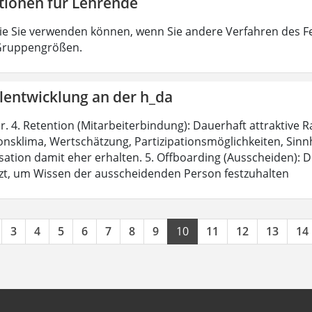
tionen für Lehrende
ie Sie verwenden können, wenn Sie andere Verfahren des F
 Gruppengrößen.
lentwicklung an der h_da
r. 4. Retention (Mitarbeiterbindung): Dauerhaft attraktiv
nsklima, Wertschätzung, Partizipationsmöglichkeiten, Sinnhaf
ation damit eher erhalten. 5. Offboarding (Ausscheiden): De
zt, um Wissen der ausscheidenden Person festzuhalten
3
4
5
6
7
8
9
10
11
12
13
14