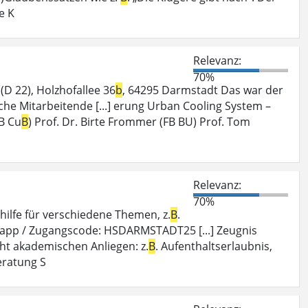
e K
Relevanz:
70%
D 22), Holzhofallee 36
b
, 64295 Darmstadt Das war der
he Mitarbeitende [...] erung Urban Cooling System –
B Cu
B
) Prof. Dr. Birte Frommer (FB BU) Prof. Tom
Relevanz:
70%
ilfe für verschiedene Themen, z.
B
.
w.app / Zugangscode: HSDARMSTADT25 [...] Zeugnis
cht akademischen Anliegen: z.
B
. Aufenthaltserlaubnis,
eratung S