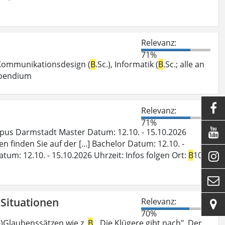
Relevanz:
71%
, Kommunikationsdesign (
B
.Sc.), Informatik (
B
.Sc.; alle an
tipendium

Relevanz:
71%

pus Darmstadt Master Datum: 12.10. - 15.10.2026
finden Sie auf der [...] Bachelor Datum: 12.10. -
m: 12.10. - 15.10.2026 Uhrzeit: Infos folgen Ort:
B
10,


n Situationen
Relevanz:

70%
rr-)Glaubenssätzen wie z.
B
. „Die Klügere gibt nach". Der