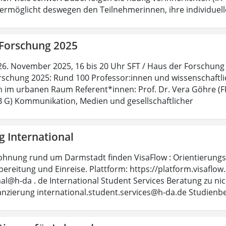
rmöglicht deswegen den Teilnehmerinnen, ihre individuell
 Forschung 2025
26. November 2025, 16 bis 20 Uhr SFT / Haus der Forschung (
rschung 2025: Rund 100 Professor:innen und wissenschaftlic
 im urbanen Raum Referent*innen: Prof. Dr. Vera Göhre (F
FB G) Kommunikation, Medien und gesellschaftlicher
g International
ohnung rund um Darmstadt finden VisaFlow : Orientierungsh
ereitung und Einreise. Plattform: https://platform.visaflo
nal@h-da . de International Student Services Beratung zu ni
anzierung international.student.services@h-da.de Studienb