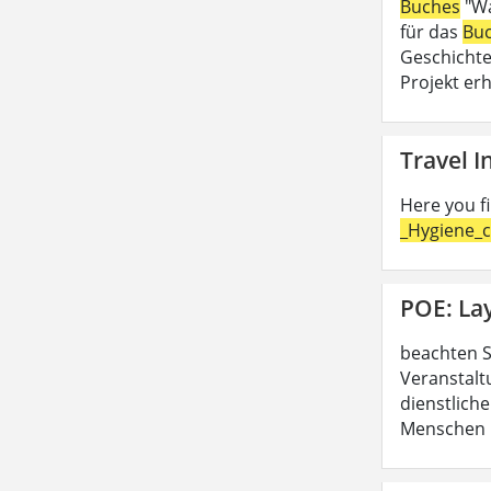
Buches
"Wa
für das
Bu
Geschichte
Projekt erh
Travel 
Here you f
_Hygiene_c
POE: La
beachten S
Veranstalt
dienstliche
Menschen b