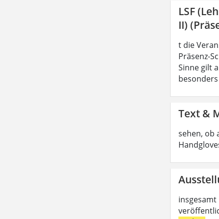
LSF (Le
II) (Präs
t die Vera
Präsenz-Sc
Sinne gilt
besonders z
Text & 
sehen, ob 
Handgloves
Ausstell
insgesamt 
veröffentl