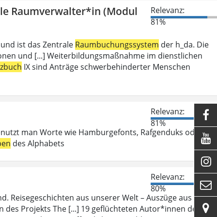
olle Raumverwalter*in (Modul
Relevanz:
81%
 und ist das Zentrale
Raumbuchungssystem
der h_da. Die
ionen und [...] Weiterbildungsmaßnahme im dienstlichen
tzbuch
IX sind Anträge schwerbehinderter Menschen
Relevanz:

81%
enutzt man Worte wie Hamburgefonts, Rafgenduks oder

ben
des Alphabets

Relevanz:

80%
d. Reisegeschichten aus unserer Welt – Auszüge aus ihren

des Projekts The [...] 19 geflüchteten Autor*innen des