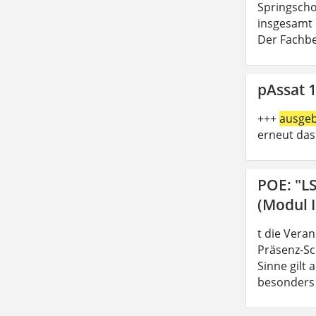
Springschoo
insgesamt 
Der Fachbe
pAssat 1
+++
ausge
erneut das
POE: "L
(Modul I
t die Vera
Präsenz-Sc
Sinne gilt
besonders z