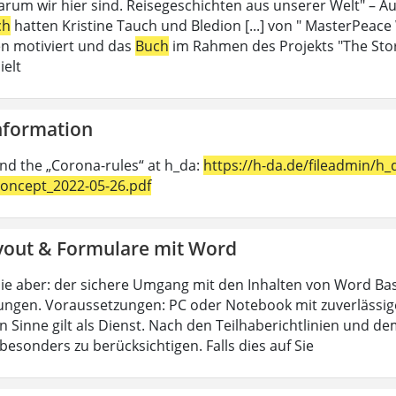
rum wir hier sind. Reisegeschichten aus unserer Welt" – Au
ch
hatten Kristine Tauch und Bledion [...] von " MasterPeace
n motiviert und das
Buch
im Rahmen des Projekts "The Sto
ielt
Information
ind the „Corona-rules“ at h_da:
https://h-da.de/fileadmin/
oncept_2022-05-26.pdf
yout & Formulare mit Word
ie aber: der sichere Umgang mit den Inhalten von Word Bas
ungen. Voraussetzungen: PC oder Notebook mit zuverlässig
n Sinne gilt als Dienst. Nach den Teilhaberichtlinien und d
esonders zu berücksichtigen. Falls dies auf Sie