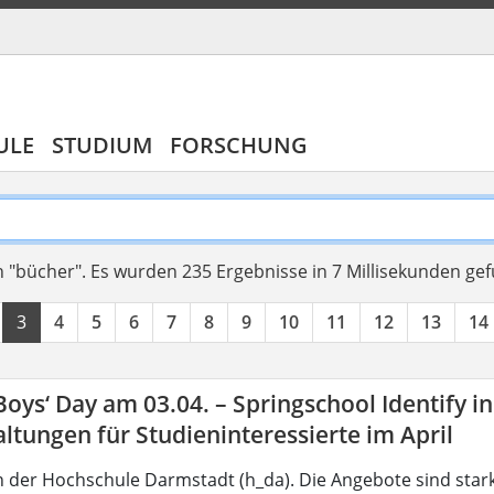
ULE
STUDIUM
FORSCHUNG
 "bücher".
Es wurden 235 Ergebnisse in 7 Millisekunden ge
3
4
5
6
7
8
9
10
11
12
13
14
 Boys‘ Day am 03.04. – Springschool Identify i
ltungen für Studieninteressierte im April
 der Hochschule Darmstadt (h_da). Die Angebote sind star