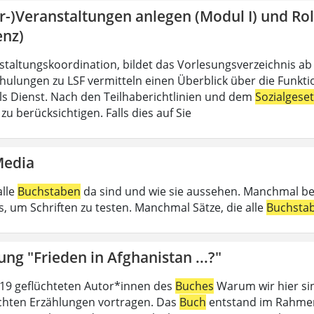
hr-)Veranstaltungen anlegen (Modul I) und R
enz)
nstaltungskoordination, bildet das Vorlesungsverzeichnis ab
hulungen zu LSF vermitteln einen Überblick über die Funkt
 als Dienst. Nach den Teilhaberichtlinien und dem
Sozialgese
u berücksichtigen. Falls dies auf Sie
Media
alle
Buchstaben
da sind und wie sie aussehen. Manchmal b
, um Schriften zu testen. Manchmal Sätze, die alle
Buchsta
ung "Frieden in Afghanistan ...?"
19 geflüchteten Autor*innen des
Buches
Warum wir hier sin
ichten Erzählungen vortragen. Das
Buch
entstand im Rahmen 