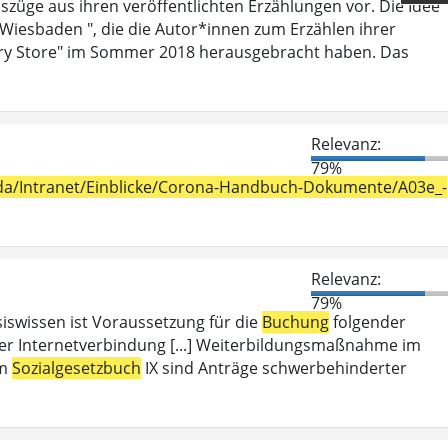
szüge aus ihren veröffentlichten Erzählungen vor. Die Idee
 Wiesbaden ", die die Autor*innen zum Erzählen ihrer
ry Store" im Sommer 2018 herausgebracht haben. Das
Relevanz:
79%
h_da/Intranet/Einblicke/Corona-Handbuch-Dokumente/A03e_-
Relevanz:
79%
iswissen ist Voraussetzung für die
Buchung
folgender
er Internetverbindung [...] Weiterbildungsmaßnahme im
em
Sozialgesetzbuch
IX sind Anträge schwerbehinderter