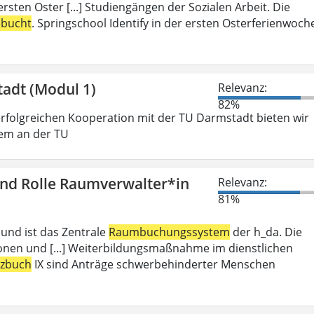
rsten Oster [...] Studiengängen der Sozialen Arbeit. Die
ebucht
. Springschool Identify in der ersten Osterferienwoch
tadt (Modul 1)
Relevanz:
82%
folgreichen Kooperation mit der TU Darmstadt bieten wir
gem an der TU
und Rolle Raumverwalter*in
Relevanz:
81%
 und ist das Zentrale
Raumbuchungssystem
der h_da. Die
ionen und [...] Weiterbildungsmaßnahme im dienstlichen
tzbuch
IX sind Anträge schwerbehinderter Menschen