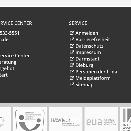
RVICE CENTER
SERVICE
.533-5551
Anmelden
a
.
de
Barrierefreiheit
Datenschutz
Impressum
ervice Center
Darmstadt
eratung
Dieburg
ngebot
Personen der h_da
tart
Meldeplattform
Sitemap