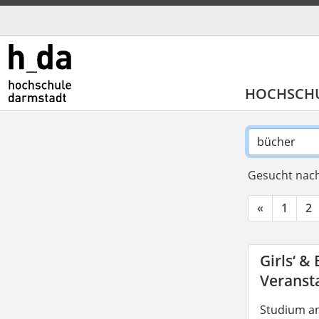
HOCHSCH
Gesucht nach
«
1
2
Girls‘ &
Veransta
Studium an