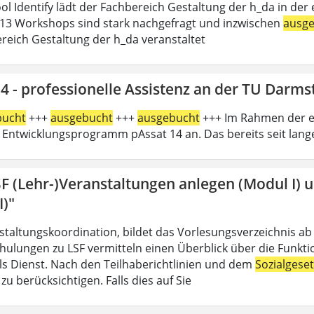
l Identify lädt der Fachbereich Gestaltung der h_da in der e
13 Workshops sind stark nachgefragt und inzwischen
ausg
reich Gestaltung der h_da veranstaltet
4 - professionelle Assistenz an der TU Darms
bucht
+++
ausgebucht
+++
ausgebucht
+++ Im Rahmen der er
 Entwicklungsprogramm pAssat 14 an. Das bereits seit lan
SF (Lehr-)Veranstaltungen anlegen (Modul I) 
I)"
nstaltungskoordination, bildet das Vorlesungsverzeichnis ab
hulungen zu LSF vermitteln einen Überblick über die Funkt
 als Dienst. Nach den Teilhaberichtlinien und dem
Sozialgese
u berücksichtigen. Falls dies auf Sie