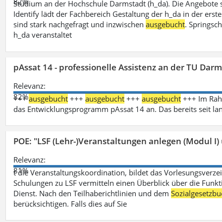
82%
Studium an der Hochschule Darmstadt (h_da). Die Angebote 
Identify lädt der Fachbereich Gestaltung der h_da in der ers
sind stark nachgefragt und inzwischen
ausgebucht
. Springsc
h_da veranstaltet
pAssat 14 - professionelle Assistenz an der TU Dar
Relevanz:
82%
+++
ausgebucht
+++
ausgebucht
+++
ausgebucht
+++ Im Rahm
das Entwicklungsprogramm pAssat 14 an. Das bereits seit l
POE: "LSF (Lehr-)Veranstaltungen anlegen (Modul I)
Relevanz:
81%
t die Veranstaltungskoordination, bildet das Vorlesungsverze
Schulungen zu LSF vermitteln einen Überblick über die Funkt
Dienst. Nach den Teilhaberichtlinien und dem
Sozialgesetzbu
berücksichtigen. Falls dies auf Sie