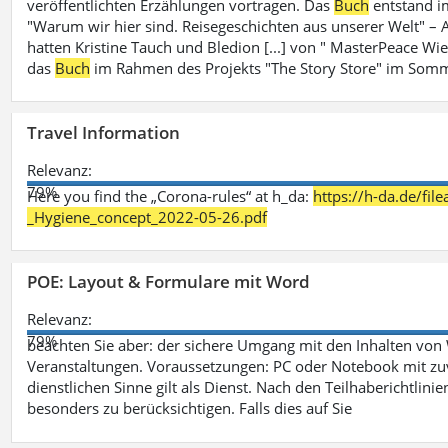
veröffentlichten Erzählungen vortragen. Das
Buch
entstand i
"Warum wir hier sind. Reisegeschichten aus unserer Welt" – A
hatten Kristine Tauch und Bledion [...] von " MasterPeace Wi
das
Buch
im Rahmen des Projekts "The Story Store" im Somm
Travel Information
Relevanz:
79%
Here you find the „Corona-rules“ at h_da:
https://h-da.de/fi
_Hygiene_concept_2022-05-26.pdf
POE: Layout & Formulare mit Word
Relevanz:
79%
beachten Sie aber: der sichere Umgang mit den Inhalten von
Veranstaltungen. Voraussetzungen: PC oder Notebook mit zu
dienstlichen Sinne gilt als Dienst. Nach den Teilhaberichtlin
besonders zu berücksichtigen. Falls dies auf Sie