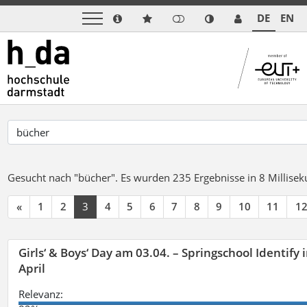
DE
EN
Gesucht nach "bücher".
Es wurden 235 Ergebnisse in 8 Millise
«
1
2
3
4
5
6
7
8
9
10
11
1
Girls‘ & Boys‘ Day am 03.04. – Springschool Identify
April
Relevanz: