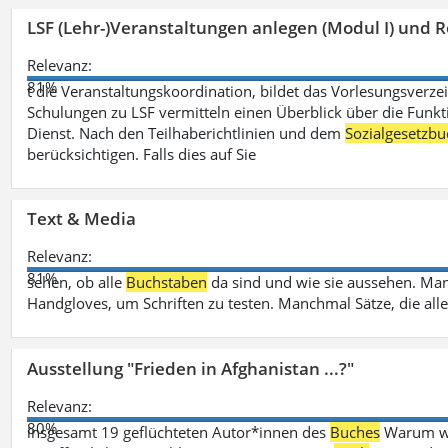
LSF (Lehr-)Veranstaltungen anlegen (Modul I) und R
Relevanz:
81%
t die Veranstaltungskoordination, bildet das Vorlesungsverze
Schulungen zu LSF vermitteln einen Überblick über die Funkt
Dienst. Nach den Teilhaberichtlinien und dem
Sozialgesetzbu
berücksichtigen. Falls dies auf Sie
Text & Media
Relevanz:
81%
sehen, ob alle
Buchstaben
da sind und wie sie aussehen. M
Handgloves, um Schriften zu testen. Manchmal Sätze, die all
Ausstellung "Frieden in Afghanistan ...?"
Relevanz:
80%
insgesamt 19 geflüchteten Autor*innen des
Buches
Warum wir