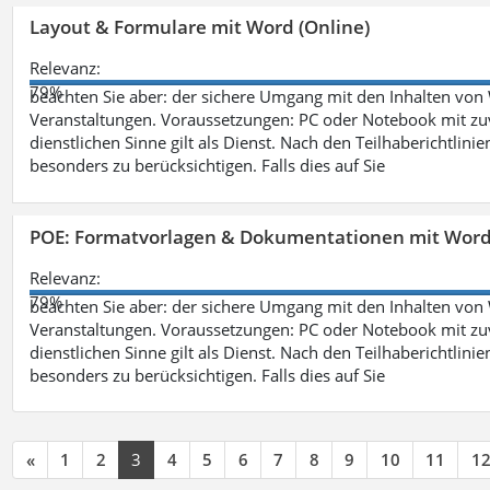
Layout & Formulare mit Word (Online)
Relevanz:
79%
beachten Sie aber: der sichere Umgang mit den Inhalten von
Veranstaltungen. Voraussetzungen: PC oder Notebook mit zu
dienstlichen Sinne gilt als Dienst. Nach den Teilhaberichtlin
besonders zu berücksichtigen. Falls dies auf Sie
POE: Formatvorlagen & Dokumentationen mit Wor
Relevanz:
79%
beachten Sie aber: der sichere Umgang mit den Inhalten von
Veranstaltungen. Voraussetzungen: PC oder Notebook mit zu
dienstlichen Sinne gilt als Dienst. Nach den Teilhaberichtlin
besonders zu berücksichtigen. Falls dies auf Sie
«
1
2
3
4
5
6
7
8
9
10
11
1