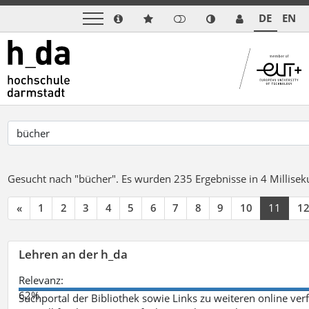
DE
EN
Gesucht nach "bücher".
Es wurden 235 Ergebnisse in 4 Millise
«
1
2
3
4
5
6
7
8
9
10
11
1
Lehren an der h_da
Relevanz:
62%
Suchportal der Bibliothek sowie Links zu weiteren online ve