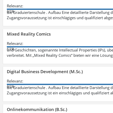
Relevanz:
61%
die Graduiertenschule . Aufbau Eine detaillierte Darstellung 
Zugangsvoraussetzung ist einschlägiges und qualifiziert ab
Mixed Reality Comics
Relevanz:
61%
und Geschichten, sogenannte Intellectual Properties (IPs), üb
verbreitet. Mit „Mixed Reality Comics“ bieten wir eine Lösung
Digital Business Development (M.Sc.)
Relevanz:
61%
die Graduiertenschule . Aufbau Eine detaillierte Darstellung 
Zugangsvoraussetzung ist ein einschlägiges und qualifiziert 
Onlinekommunikation (B.Sc.)