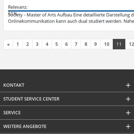
Relevanz:
61%
Society - Master of Arts Aufbau Eine detaillierte Darstellung 
Onlinekommunikation kann auch dual studiert werden. Nähe
«
1
2
3
4
5
6
7
8
9
10
11
1
KONTAKT
STUDENT SERVICE CENTER
SERVICE
WEITERE ANGEBOTE