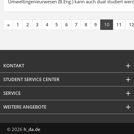
Umweltingenieurwesen (B.Eng.) kann auch dual studiert wer
«
1
2
3
4
5
6
7
8
9
10
11
1
KONTAKT
STUDENT SERVICE CENTER
SERVICE
WEITERE ANGEBOTE
© 2026
h_da.de