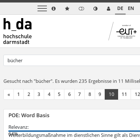
DE
EN
Gesucht nach "bücher".
Es wurden 235 Ergebnisse in 11 Milli
«
1
2
3
4
5
6
7
8
9
10
11
1
POE: Word Basis
Relevanz:
64%
Weiterbildungsmaßnahme im dienstlichen Sinne gilt als Dien