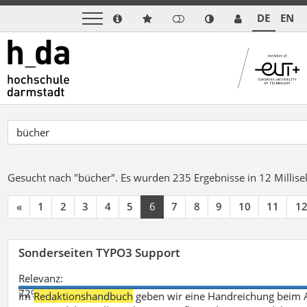
DE
EN
Gesucht nach "bücher".
Es wurden 235 Ergebnisse in 12 Milli
«
1
2
3
4
5
6
7
8
9
10
11
1
Sonderseiten TYPO3 Support
Relevanz:
72%
Im
Redaktionshandbuch
geben wir eine Handreichung beim A