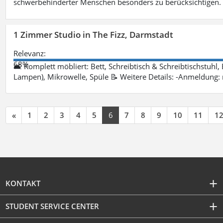
schwerbehinderter Menschen besonders zu berücksichtigen. Fa
1 Zimmer Studio in The Fizz, Darmstadt
Relevanz:
68%
🛋 Komplett möbliert: Bett, Schreibtisch & Schreibtischstuhl,
Lampen), Mikrowelle, Spüle 📝 Weitere Details: -Anmeldung:
«
1
2
3
4
5
6
7
8
9
10
11
1
KONTAKT
STUDENT SERVICE CENTER