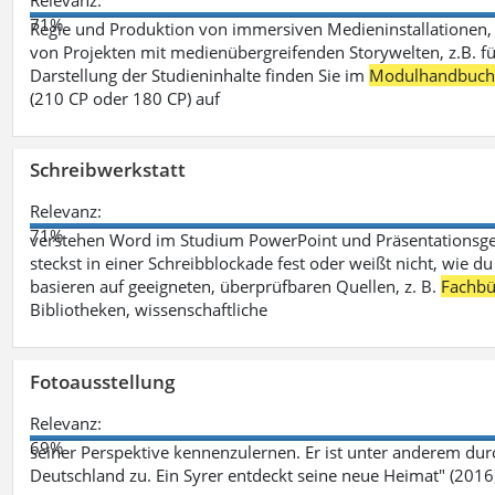
Relevanz:
71%
Regie und Produktion von immersiven Medieninstallationen, 
von Projekten mit medienübergreifenden Storywelten, z.B. für 
Darstellung der Studieninhalte finden Sie im
Modulhandbuc
(210 CP oder 180 CP) auf
Schreibwerkstatt
Relevanz:
71%
verstehen Word im Studium PowerPoint und Präsentationsges
steckst in einer Schreibblockade fest oder weißt nicht, wie du
basieren auf geeigneten, überprüfbaren Quellen, z. B.
Fachbü
Bibliotheken, wissenschaftliche
Fotoausstellung
Relevanz:
69%
seiner Perspektive kennenzulernen. Er ist unter anderem d
Deutschland zu. Ein Syrer entdeckt seine neue Heimat" (2016)