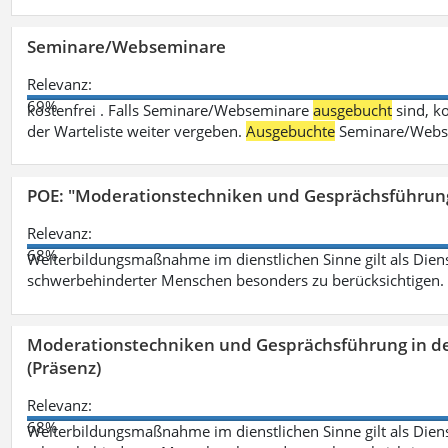
Seminare/Webseminare
Relevanz:
69%
kostenfrei . Falls Seminare/Webseminare
ausgebucht
sind, k
der Warteliste weiter vergeben.
Ausgebuchte
Seminare/Webse
POE: "Moderationstechniken und Gesprächsführung
Relevanz:
68%
Weiterbildungsmaßnahme im dienstlichen Sinne gilt als Dien
schwerbehinderter Menschen besonders zu berücksichtigen. Fa
Moderationstechniken und Gesprächsführung in d
(Präsenz)
Relevanz:
68%
Weiterbildungsmaßnahme im dienstlichen Sinne gilt als Dien