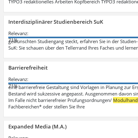
TYPO3 redaktionelles Arbeiten Kopfbereich TYPO3 redaktione
Interdisziplinärer Studienbereich SuK
Relevanz:
71%
gewünschten Studiengang steckt, erfahren Sie in der Studie
SuK: Sie schauen über den Tellerrand Ihres Faches und lern
Barrierefreiheit
Relevanz:
71%
eine barrierefreie Gestaltung sind Vorlagen in Planung zur Er
Bestand wird sukzessive angepasst. Ausgenommen davon sind D
Im Falle nicht barrierefreier Prüfungsordnungen/
Modulhand
Fachbereichen* oder stellen Sie Ihre
Expanded Media (M.A.)