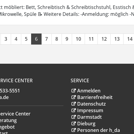
 möbliert: Bett, Schreibtisch & Schreibtischstuhl, Esstisch
ikrowelle, Spüle 📝 Weitere Details: -Anmeldung: möglich 
3
4
5
6
7
8
9
10
11
12
13
14
RVICE CENTER
SERVICE
.533-5551
Anmelden
a
.
de
Barrierefreiheit
Datenschutz
Impressum
ervice Center
Darmstadt
eratung
Dieburg
ngebot
Personen der h_da
tart