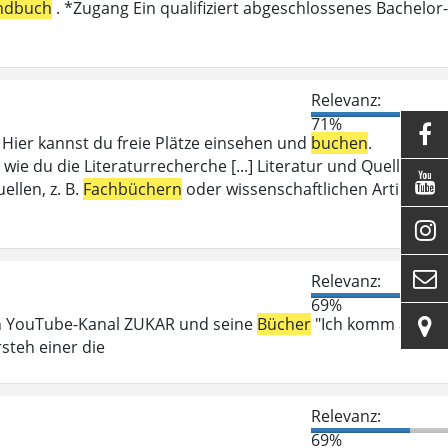
ndbuch
. *Zugang Ein qualifiziert abgeschlossenes Bachelor-
Relevanz:
71%

ier kannst du freie Plätze einsehen und
buchen
.
wie du die Literaturrecherche [...] Literatur und Quellen

llen, z. B.
Fachbüchern
oder wissenschaftlichen Artikeln.


Relevanz:
69%
en YouTube-Kanal ZUKAR und seine
Bücher
"Ich komm auf

steh einer die
Relevanz:
69%