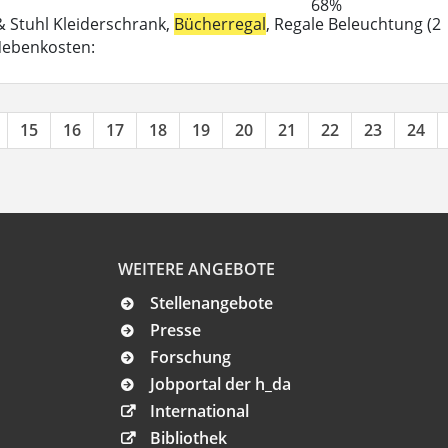
68%
 & Stuhl Kleiderschrank,
Bücherregal
, Regale Beleuchtung (2
-Nebenkosten:
15
16
17
18
19
20
21
22
23
24
WEITERE ANGEBOTE
Stellenangebote
Presse
Forschung
Jobportal der h_da
International
Bibliothek