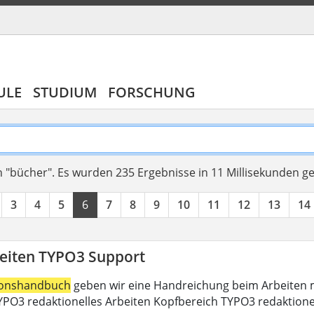
ULE
STUDIUM
FORSCHUNG
 "bücher".
Es wurden 235 Ergebnisse in 11 Millisekunden g
3
4
5
6
7
8
9
10
11
12
13
14
eiten TYPO3 Support
ionshandbuch
geben wir eine Handreichung beim Arbeiten m
PO3 redaktionelles Arbeiten Kopfbereich TYPO3 redaktione