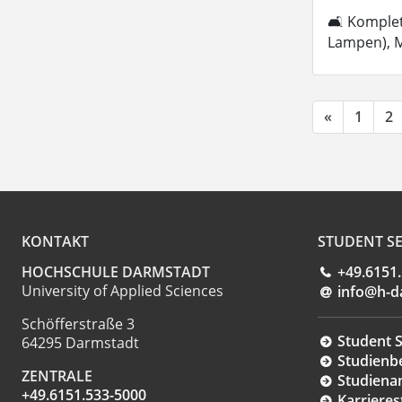
🛋 Komplett
Lampen), M
«
1
2
KONTAKT
STUDENT SE
HOCHSCHULE DARMSTADT
+49.6151
University of Applied Sciences
info@h-d
Schöfferstraße 3
Student S
64295 Darmstadt
Studienb
ZENTRALE
Studiena
+49.6151.533-5000
Karrieres