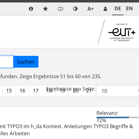
DE
EN
A+
Suchen
efunden.
Zeige Ergebnisse 51 bis 60 von 235.
Ergebnisse pro Seite:
15
16
17
18
19
20
21
22
23
24
Relevanz:
72%
it TYPO3 im h_da Kontext. Anleitungen TYPO3 Begriffe &
lles Arbeiten