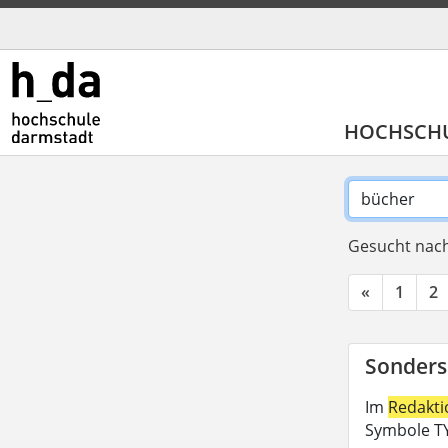
HOCHSCH
Gesucht nach
«
1
2
Sonders
Im
Redakt
Symbole TY