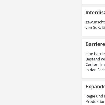
Interdis
gewünschte
von SuK: S
Barriere
eine barri
Bestand wi
Center . I
in den Fac
Expande
Regie und 
Produktion