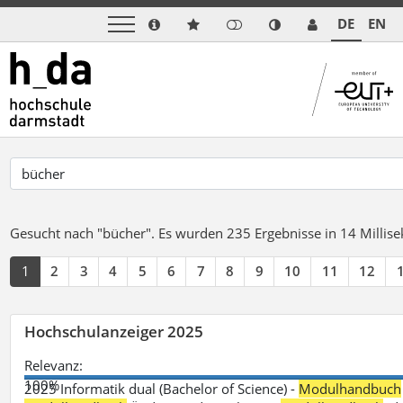
DE
EN
Gesucht nach "bücher".
Es wurden 235 Ergebnisse in 14 Milli
1
2
3
4
5
6
7
8
9
10
11
12
Hochschulanzeiger 2025
Relevanz:
100%
2025 Informatik dual (Bachelor of Science) -
Modulhandbuch