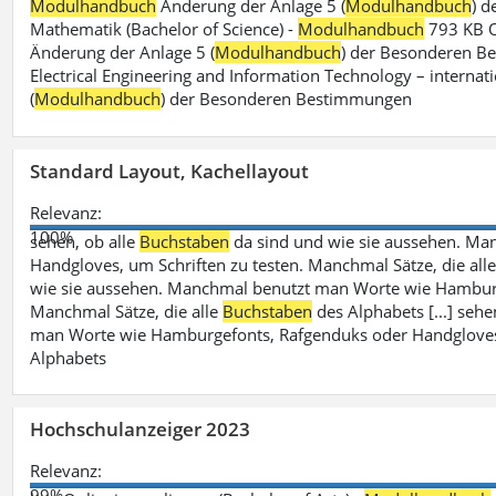
Modulhandbuch
Änderung der Anlage 5 (
Modulhandbuch
) 
Mathematik (Bachelor of Science) -
Modulhandbuch
793 KB O
Änderung der Anlage 5 (
Modulhandbuch
) der Besonderen Bes
Electrical Engineering and Information Technology – internati
(
Modulhandbuch
) der Besonderen Bestimmungen
Standard Layout, Kachellayout
Relevanz:
100%
sehen, ob alle
Buchstaben
da sind und wie sie aussehen. M
Handgloves, um Schriften zu testen. Manchmal Sätze, die all
wie sie aussehen. Manchmal benutzt man Worte wie Hamburg
Manchmal Sätze, die alle
Buchstaben
des Alphabets [...] sehe
man Worte wie Hamburgefonts, Rafgenduks oder Handgloves, 
Alphabets
Hochschulanzeiger 2023
Relevanz:
99%