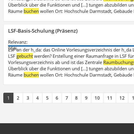
Überblick über die Funktionen und [...] tungen abzubilden un
Räume
buchen
wollen Ort: Hochschule Darmstadt, Gebäude 
LSF-Basis-Schulung (Präsenz)
Relevanz:
95%
LSF an der h_da: das Online Vorlesungsverzeichnis der h_da 
LSF
gebucht
werden? Erstellung einer Raumanfrage in LSF für e
Vorlesungsverzeichnis ab und ist das Zentrale
Raumbuchung
Überblick über die Funktionen und [...] tungen abzubilden un
Räume
buchen
wollen Ort: Hochschule Darmstadt, Gebäude 
1
2
3
4
5
6
7
8
9
10
11
12