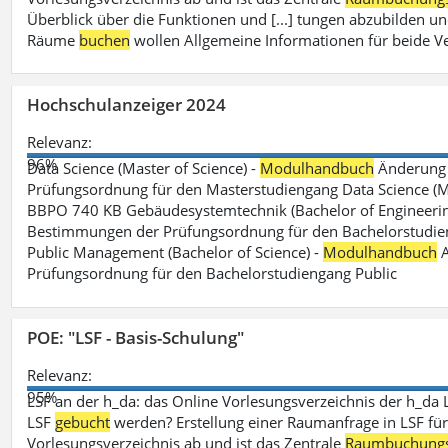
Überblick über die Funktionen und [...] tungen abzubilden un
Räume
buchen
wollen Allgemeine Informationen für beide V
Hochschulanzeiger 2024
Relevanz:
96%
Data Science (Master of Science) -
Modulhandbuch
Änderung 
Prüfungsordnung für den Masterstudiengang Data Science (M.S
BBPO 740 KB Gebäudesystemtechnik (Bachelor of Engineerin
Bestimmungen der Prüfungsordnung für den Bachelorstudien
Public Management (Bachelor of Science) -
Modulhandbuch
A
Prüfungsordnung für den Bachelorstudiengang Public
POE: "LSF - Basis-Schulung"
Relevanz:
95%
LSF an der h_da: das Online Vorlesungsverzeichnis der h_da 
LSF
gebucht
werden? Erstellung einer Raumanfrage in LSF für e
Vorlesungsverzeichnis ab und ist das Zentrale
Raumbuchung