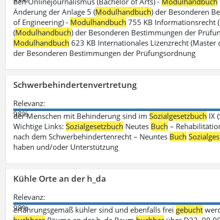
ben Onlinejournalismus (Bachelor of Arts) -
Modulhandbuch
Änderung der Anlage 5 (
Modulhandbuch
) der Besonderen B
of Engineering) -
Modulhandbuch
755 KB Informationsrecht (
(
Modulhandbuch
) der Besonderen Bestimmungen der Prüfungs
Modulhandbuch
623 KB Internationales Lizenzrecht (Master 
der Besonderen Bestimmungen der Prüfungsordnung
Schwerbehindertenvertretung
Relevanz:
98%
der Menschen mit Behinderung sind im
Sozialgesetzbuch
IX 
Wichtige Links:
Sozialgesetzbuch
Neutes
Buch
– Rehabilitätio
nach dem Schwerbehindertenrecht – Neuntes
Buch
Sozialge
haben und/oder Unterstützung
Kühle Orte an der h_da
Relevanz:
98%
erfahrungsgemäß kühler sind und ebenfalls frei
gebucht
werd