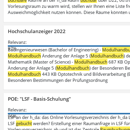
buchbare
Räume an der h_da Raum
buchbar
über D22, 00.09
Vorlesungsraum zu warm wird, stellen wir Ihnen eine Liste fr
Ausweichmöglichkeit nutzen können. Diese Räume könnten 
Hochschulanzeiger 2022
Relevanz:
97%
Bauingenieurwesen (Bachelor of Engineering) -
Modulhandb
Modulhandbuch
Änderung der Anlage 5 (
Modulhandbuch
) 
Mathematik (Master of Science) -
Modulhandbuch
687 KB Opt
Änderung der Anlage 5 (
Modulhandbuch
) der Besonderen Bes
Modulhandbuch
443 KB Optotechnik und Bildverarbeitung (B
Besonderen Bestimmungen der Prüfungsordnung
POE: "LSF - Basis-Schulung"
Relevanz:
96%
LSF an der h_da: das Online Vorlesungsverzeichnis der h_da 
LSF
gebucht
werden? Erstellung einer Raumanfrage in LSF für e
Vorlesungsverzeichnis ab und ist das Zentrale
Raumbuchung