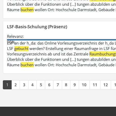
Überblick über die Funktionen und [...] tungen abzubilden un
Räume
buchen
wollen Ort: Hochschule Darmstadt, Gebäude 
LSF-Basis-Schulung (Präsenz)
Relevanz:
95%
LSF an der h_da: das Online Vorlesungsverzeichnis der h_da 
LSF
gebucht
werden? Erstellung einer Raumanfrage in LSF für e
Vorlesungsverzeichnis ab und ist das Zentrale
Raumbuchung
Überblick über die Funktionen und [...] tungen abzubilden un
Räume
buchen
wollen Ort: Hochschule Darmstadt, Gebäude 
1
2
3
4
5
6
7
8
9
10
11
12