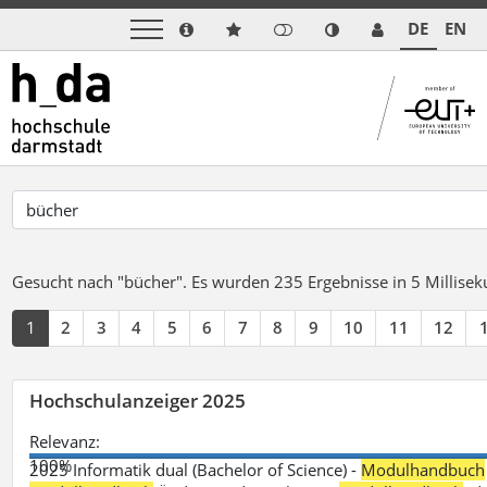
DE
EN
Gesucht nach "bücher".
Es wurden 235 Ergebnisse in 5 Millise
1
2
3
4
5
6
7
8
9
10
11
12
Hochschulanzeiger 2025
Relevanz:
100%
2025 Informatik dual (Bachelor of Science) -
Modulhandbuch