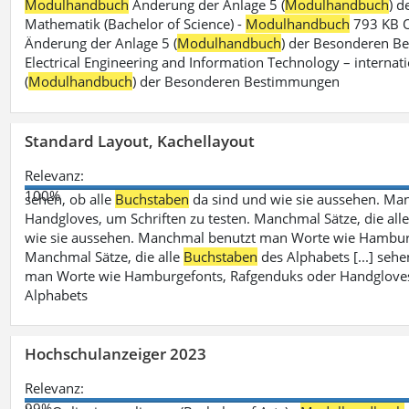
Modulhandbuch
Änderung der Anlage 5 (
Modulhandbuch
) 
Mathematik (Bachelor of Science) -
Modulhandbuch
793 KB O
Änderung der Anlage 5 (
Modulhandbuch
) der Besonderen Bes
Electrical Engineering and Information Technology – internati
(
Modulhandbuch
) der Besonderen Bestimmungen
Standard Layout, Kachellayout
Relevanz:
100%
sehen, ob alle
Buchstaben
da sind und wie sie aussehen. M
Handgloves, um Schriften zu testen. Manchmal Sätze, die all
wie sie aussehen. Manchmal benutzt man Worte wie Hamburg
Manchmal Sätze, die alle
Buchstaben
des Alphabets [...] sehe
man Worte wie Hamburgefonts, Rafgenduks oder Handgloves, 
Alphabets
Hochschulanzeiger 2023
Relevanz:
99%