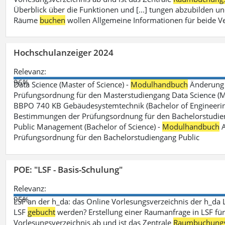
Überblick über die Funktionen und [...] tungen abzubilden un
Räume
buchen
wollen Allgemeine Informationen für beide V
Hochschulanzeiger 2024
Relevanz:
96%
Data Science (Master of Science) -
Modulhandbuch
Änderung 
Prüfungsordnung für den Masterstudiengang Data Science (M.S
BBPO 740 KB Gebäudesystemtechnik (Bachelor of Engineerin
Bestimmungen der Prüfungsordnung für den Bachelorstudien
Public Management (Bachelor of Science) -
Modulhandbuch
A
Prüfungsordnung für den Bachelorstudiengang Public
POE: "LSF - Basis-Schulung"
Relevanz:
95%
LSF an der h_da: das Online Vorlesungsverzeichnis der h_da 
LSF
gebucht
werden? Erstellung einer Raumanfrage in LSF für e
Vorlesungsverzeichnis ab und ist das Zentrale
Raumbuchung