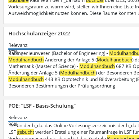
buchbare
Räume an der h_da Raum
buchbar
über D22, 00.09
Vorlesungsraum zu warm wird, stellen wir Ihnen eine Liste fr
Ausweichmöglichkeit nutzen können. Diese Räume könnten 
Hochschulanzeiger 2022
Relevanz:
97%
Bauingenieurwesen (Bachelor of Engineering) -
Modulhandb
Modulhandbuch
Änderung der Anlage 5 (
Modulhandbuch
) 
Mathematik (Master of Science) -
Modulhandbuch
687 KB Opt
Änderung der Anlage 5 (
Modulhandbuch
) der Besonderen Bes
Modulhandbuch
443 KB Optotechnik und Bildverarbeitung (B
Besonderen Bestimmungen der Prüfungsordnung
POE: "LSF - Basis-Schulung"
Relevanz:
96%
LSF an der h_da: das Online Vorlesungsverzeichnis der h_da 
LSF
gebucht
werden? Erstellung einer Raumanfrage in LSF für e
Vorlesungsverzeichnis ab und ist das Zentrale
Raumbuchung