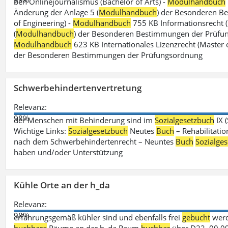
ben Onlinejournalismus (Bachelor of Arts) -
Modulhandbuch
Änderung der Anlage 5 (
Modulhandbuch
) der Besonderen B
of Engineering) -
Modulhandbuch
755 KB Informationsrecht (
(
Modulhandbuch
) der Besonderen Bestimmungen der Prüfungs
Modulhandbuch
623 KB Internationales Lizenzrecht (Master 
der Besonderen Bestimmungen der Prüfungsordnung
Schwerbehindertenvertretung
Relevanz:
98%
der Menschen mit Behinderung sind im
Sozialgesetzbuch
IX 
Wichtige Links:
Sozialgesetzbuch
Neutes
Buch
– Rehabilitätio
nach dem Schwerbehindertenrecht – Neuntes
Buch
Sozialge
haben und/oder Unterstützung
Kühle Orte an der h_da
Relevanz:
98%
erfahrungsgemäß kühler sind und ebenfalls frei
gebucht
werd