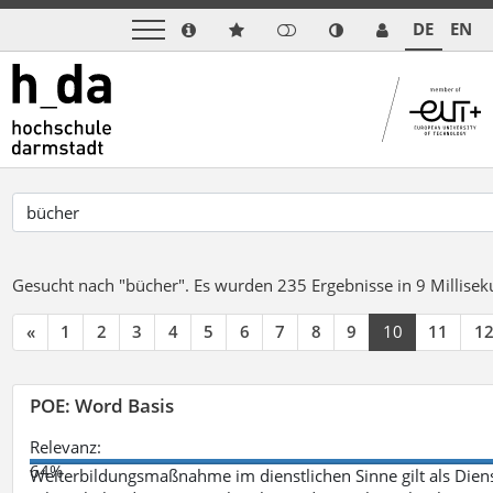
DE
EN
Gesucht nach "bücher".
Es wurden 235 Ergebnisse in 9 Millise
«
1
2
3
4
5
6
7
8
9
10
11
1
POE: Word Basis
Relevanz:
64%
Weiterbildungsmaßnahme im dienstlichen Sinne gilt als Dien