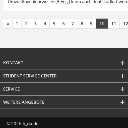
Umweltingenieurwesen (B.Eng.) kann auch dual studiert wer
«
1
2
3
4
5
6
7
8
9
10
11
1
KONTAKT
STUDENT SERVICE CENTER
SERVICE
WEITERE ANGEBOTE
© 2026
h_da.de