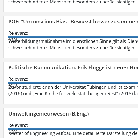
schwerbehinderter Menschen besonders zu berücksichtigen. Fa
POE: "Unconscious Bias - Bewusst besser zusamme
Relevanz:
62%
Weiterbildungsmaßnahme im dienstlichen Sinne gilt als Dien
schwerbehinderter Menschen besonders zu berücksichtigen. Fa
Politische Kommunikation: Erik Flügge ist neuer H
Relevanz:
62%
Zuvor studierte er an der Universität Tübingen und ist exami
(2016) und „Eine Kirche für viele statt heiligem Rest“ (2018) 
Umweltingenieurwesen (B.Eng.)
Relevanz:
62%
Master of Engineering Aufbau Eine detaillierte Darstellung de