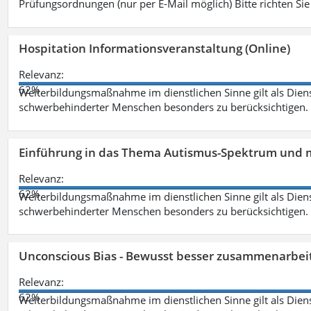
Prüfungsordnungen (nur per E-Mail möglich) Bitte richten Sie
Hospitation Informationsveranstaltung (Online)
Relevanz:
62%
Weiterbildungsmaßnahme im dienstlichen Sinne gilt als Dien
schwerbehinderter Menschen besonders zu berücksichtigen. Fa
Einführung in das Thema Autismus-Spektrum und m
Relevanz:
62%
Weiterbildungsmaßnahme im dienstlichen Sinne gilt als Dien
schwerbehinderter Menschen besonders zu berücksichtigen. Fa
Unconscious Bias - Bewusst besser zusammenarbeit
Relevanz:
62%
Weiterbildungsmaßnahme im dienstlichen Sinne gilt als Dien