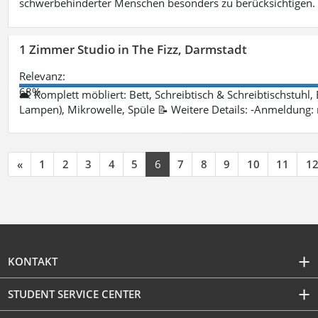
schwerbehinderter Menschen besonders zu berücksichtigen. Fa
1 Zimmer Studio in The Fizz, Darmstadt
Relevanz:
68%
🛋 Komplett möbliert: Bett, Schreibtisch & Schreibtischstuhl,
Lampen), Mikrowelle, Spüle 📝 Weitere Details: -Anmeldung:
«
1
2
3
4
5
6
7
8
9
10
11
1
KONTAKT
STUDENT SERVICE CENTER