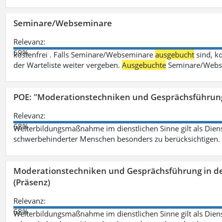
Seminare/Webseminare
Relevanz:
69%
kostenfrei . Falls Seminare/Webseminare
ausgebucht
sind, k
der Warteliste weiter vergeben.
Ausgebuchte
Seminare/Webse
POE: "Moderationstechniken und Gesprächsführung
Relevanz:
68%
Weiterbildungsmaßnahme im dienstlichen Sinne gilt als Dien
schwerbehinderter Menschen besonders zu berücksichtigen. Fa
Moderationstechniken und Gesprächsführung in d
(Präsenz)
Relevanz:
68%
Weiterbildungsmaßnahme im dienstlichen Sinne gilt als Dien