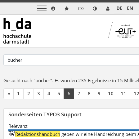
DE
EN
Gesucht nach "bücher".
Es wurden 235 Ergebnisse in 15 Milli
«
1
2
3
4
5
6
7
8
9
10
11
1
Sonderseiten TYPO3 Support
Relevanz:
72%
Im
Redaktionshandbuch
geben wir eine Handreichung beim A