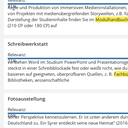
Relevanz:
71%
Regie und Produktion von immersiven Medieninstallationen, 
von Projekten mit medienübergreifenden Storywelten, z.B. für 
Darstellung der Studieninhalte finden Sie im
Modulhandbuc
(210 CP oder 180 CP) auf
Schreibwerkstatt
Relevanz:
71%
verstehen Word im Studium PowerPoint und Präsentationsges
steckst in einer Schreibblockade fest oder weißt nicht, wie du
basieren auf geeigneten, überprüfbaren Quellen, z. B.
Fachbü
Bibliotheken, wissenschaftliche
Fotoausstellung
Relevanz:
69%
seiner Perspektive kennenzulernen. Er ist unter anderem d
Deutschland zu. Ein Syrer entdeckt seine neue Heimat" (2016)