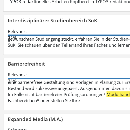
TYPO3 redaktionelles Arbeiten Kopfbereich TYPO3 redaktione
Interdisziplinärer Studienbereich SuK
Relevanz:
71%
gewünschten Studiengang steckt, erfahren Sie in der Studie
SuK: Sie schauen über den Tellerrand Ihres Faches und lern
Barrierefreiheit
Relevanz:
71%
eine barrierefreie Gestaltung sind Vorlagen in Planung zur Er
Bestand wird sukzessive angepasst. Ausgenommen davon sind D
Im Falle nicht barrierefreier Prüfungsordnungen/
Modulhand
Fachbereichen* oder stellen Sie Ihre
Expanded Media (M.A.)