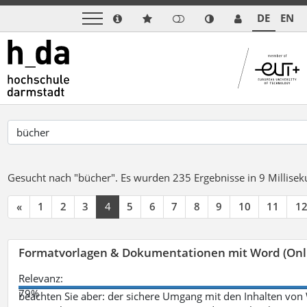
DE
EN
Gesucht nach "bücher".
Es wurden 235 Ergebnisse in 9 Millise
«
1
2
3
4
5
6
7
8
9
10
11
1
Formatvorlagen & Dokumentationen mit Word (Onl
Relevanz:
79%
beachten Sie aber: der sichere Umgang mit den Inhalten von