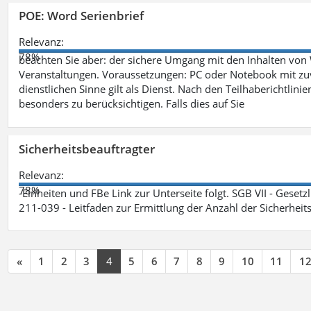
POE: Word Serienbrief
Relevanz:
78%
beachten Sie aber: der sichere Umgang mit den Inhalten von
Veranstaltungen. Voraussetzungen: PC oder Notebook mit zu
dienstlichen Sinne gilt als Dienst. Nach den Teilhaberichtlin
besonders zu berücksichtigen. Falls dies auf Sie
Sicherheitsbeauftragter
Relevanz:
78%
-Einheiten und FBe Link zur Unterseite folgt. SGB VII - Gesetz
211-039 - Leitfaden zur Ermittlung der Anzahl der Sicherheit
«
1
2
3
4
5
6
7
8
9
10
11
1