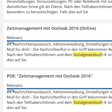
Veranstaltungen. Voraussetzungen: PC oder Notebook mit zu
dienstlichen Sinne gilt als Dienst. Nach den Teilhaberichtlin
besonders zu berücksichtigen. Falls dies auf Sie
Zeitmanagement mit Outlook 2016 (Online)
Relevanz:
79%
en, Nachrichtenaustausch, Adressverwaltung, Einstellungen i
Müll für dich! - Die Nachrichtenflut in den Griff bekommen Be
Nach den Teilhaberichtlinien und dem
Sozialgesetzbuch
IX si
dies auf Sie
POE: "Zeitmanagement mit Outlook 2016"
Relevanz:
79%
en, Nachrichtenaustausch, Adressverwaltung, Einstellungen i
Müll für dich! - Die Nachrichtenflut in den Griff bekommen Be
Nach den Teilhaberichtlinien und dem
Sozialgesetzbuch
IX si
dies auf Sie