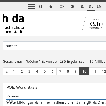
DE
EN
Gesucht nach "bücher".
Es wurden 235 Ergebnisse in 10 Milli
«
1
2
3
4
5
6
7
8
9
10
11
1
POE: Word Basis
Relevanz:
64%
Weiterbildungsmaßnahme im dienstlichen Sinne gilt als Dien