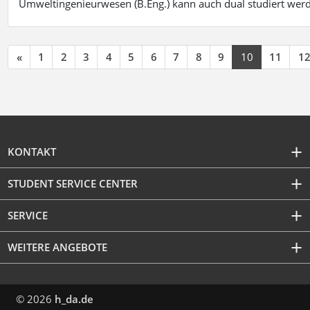
Umweltingenieurwesen (B.Eng.) kann auch dual studiert wer
«
1
2
3
4
5
6
7
8
9
10
11
1
KONTAKT
STUDENT SERVICE CENTER
SERVICE
WEITERE ANGEBOTE
© 2026
h_da.de