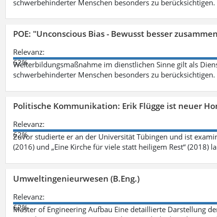
schwerbehinderter Menschen besonders zu berücksichtigen. Fa
POE: "Unconscious Bias - Bewusst besser zusamme
Relevanz:
62%
Weiterbildungsmaßnahme im dienstlichen Sinne gilt als Dien
schwerbehinderter Menschen besonders zu berücksichtigen. Fa
Politische Kommunikation: Erik Flügge ist neuer H
Relevanz:
62%
Zuvor studierte er an der Universität Tübingen und ist exami
(2016) und „Eine Kirche für viele statt heiligem Rest“ (2018) 
Umweltingenieurwesen (B.Eng.)
Relevanz:
62%
Master of Engineering Aufbau Eine detaillierte Darstellung de