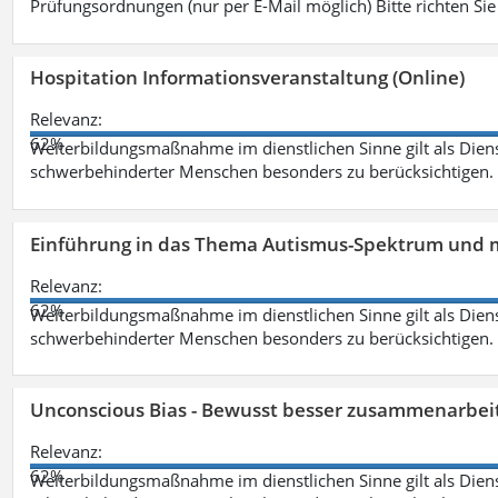
Prüfungsordnungen (nur per E-Mail möglich) Bitte richten Sie
Hospitation Informationsveranstaltung (Online)
Relevanz:
62%
Weiterbildungsmaßnahme im dienstlichen Sinne gilt als Dien
schwerbehinderter Menschen besonders zu berücksichtigen. Fa
Einführung in das Thema Autismus-Spektrum und m
Relevanz:
62%
Weiterbildungsmaßnahme im dienstlichen Sinne gilt als Dien
schwerbehinderter Menschen besonders zu berücksichtigen. Fa
Unconscious Bias - Bewusst besser zusammenarbeit
Relevanz:
62%
Weiterbildungsmaßnahme im dienstlichen Sinne gilt als Dien