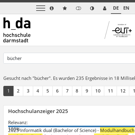
DE
EN
Gesucht nach "bücher".
Es wurden 235 Ergebnisse in 18 Milli
1
2
3
4
5
6
7
8
9
10
11
12
Hochschulanzeiger 2025
Relevanz:
100%
2025 Informatik dual (Bachelor of Science) -
Modulhandbuch