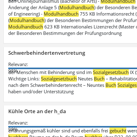
ben Onlinejournalismus (Bachelor of Arts) -
Modulhandbuch
Änderung der Anlage 5 (
Modulhandbuch
) der Besonderen B
of Engineering) -
Modulhandbuch
755 KB Informationsrecht (
(
Modulhandbuch
) der Besonderen Bestimmungen der Prüfungs
Modulhandbuch
623 KB Internationales Lizenzrecht (Master 
der Besonderen Bestimmungen der Prüfungsordnung
Schwerbehindertenvertretung
Relevanz:
98%
der Menschen mit Behinderung sind im
Sozialgesetzbuch
IX 
Wichtige Links:
Sozialgesetzbuch
Neutes
Buch
– Rehabilitätio
nach dem Schwerbehindertenrecht – Neuntes
Buch
Sozialge
haben und/oder Unterstützung
Kühle Orte an der h_da
Relevanz:
98%
erfahrungsgemäß kühler sind und ebenfalls frei
gebucht
werd