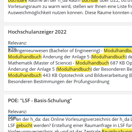
buchbare
Räume an der h_da Raum
buchbar
über D22, 00.09
Vorlesungsraum zu warm wird, stellen wir Ihnen eine Liste fr
Ausweichmöglichkeit nutzen können. Diese Räume könnten 
Hochschulanzeiger 2022
Relevanz:
97%
Bauingenieurwesen (Bachelor of Engineering) -
Modulhandb
Modulhandbuch
Änderung der Anlage 5 (
Modulhandbuch
) 
Mathematik (Master of Science) -
Modulhandbuch
687 KB Opt
Änderung der Anlage 5 (
Modulhandbuch
) der Besonderen Bes
Modulhandbuch
443 KB Optotechnik und Bildverarbeitung (B
Besonderen Bestimmungen der Prüfungsordnung
POE: "LSF - Basis-Schulung"
Relevanz:
96%
LSF an der h_da: das Online Vorlesungsverzeichnis der h_da 
LSF
gebucht
werden? Erstellung einer Raumanfrage in LSF für e
Vorlesungsverzeichnis ab und ist das Zentrale
Raumbuchung