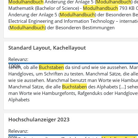
Modulhandbuch
Änderung der Anlage 5 (
Modulhandbuch
) 
Mathematik (Bachelor of Science) -
Modulhandbuch
793 KB O
Änderung der Anlage 5 (
Modulhandbuch
) der Besonderen Bes
Electrical Engineering and Information Technology – internati
(
Modulhandbuch
) der Besonderen Bestimmungen
Standard Layout, Kachellayout
Relevanz:
100%
sehen, ob alle
Buchstaben
da sind und wie sie aussehen. M
Handgloves, um Schriften zu testen. Manchmal Sätze, die all
wie sie aussehen. Manchmal benutzt man Worte wie Hamburg
Manchmal Sätze, die alle
Buchstaben
des Alphabets [...] sehe
man Worte wie Hamburgefonts, Rafgenduks oder Handgloves, 
Alphabets
Hochschulanzeiger 2023
Relevanz:
99%