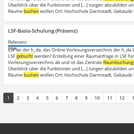
Überblick über die Funktionen und [...] tungen abzubilden un
Räume
buchen
wollen Ort: Hochschule Darmstadt, Gebäude 
LSF-Basis-Schulung (Präsenz)
Relevanz:
95%
LSF an der h_da: das Online Vorlesungsverzeichnis der h_da 
LSF
gebucht
werden? Erstellung einer Raumanfrage in LSF für e
Vorlesungsverzeichnis ab und ist das Zentrale
Raumbuchung
Überblick über die Funktionen und [...] tungen abzubilden un
Räume
buchen
wollen Ort: Hochschule Darmstadt, Gebäude 
1
2
3
4
5
6
7
8
9
10
11
12