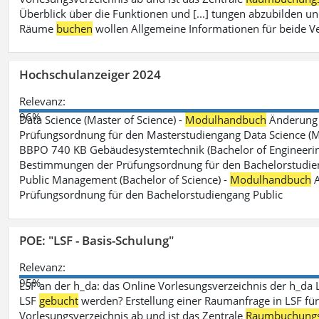
Überblick über die Funktionen und [...] tungen abzubilden un
Räume
buchen
wollen Allgemeine Informationen für beide V
Hochschulanzeiger 2024
Relevanz:
96%
Data Science (Master of Science) -
Modulhandbuch
Änderung 
Prüfungsordnung für den Masterstudiengang Data Science (M.S
BBPO 740 KB Gebäudesystemtechnik (Bachelor of Engineerin
Bestimmungen der Prüfungsordnung für den Bachelorstudien
Public Management (Bachelor of Science) -
Modulhandbuch
A
Prüfungsordnung für den Bachelorstudiengang Public
POE: "LSF - Basis-Schulung"
Relevanz:
95%
LSF an der h_da: das Online Vorlesungsverzeichnis der h_da 
LSF
gebucht
werden? Erstellung einer Raumanfrage in LSF für e
Vorlesungsverzeichnis ab und ist das Zentrale
Raumbuchung