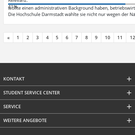
41%
wollte einen administrativen Background haben, betriebswir
Die Hochschule Darmstadt wählte sie nicht nur wegen der 
«
1
2
3
4
5
6
7
8
9
10
11
1
KONTAKT
STUDENT SERVICE CENTER
SERVICE
WEITERE ANGEBOTE