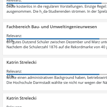
42%
Leute kostenlos in die regulären Vorstellungen. Einzige Regel
ausgenommen. Die h_da-Studierenden strömen. In der Spiel
Fachbereich Bau- und Umweltingenieurwesen
Relevanz:
41%
ein gutes Dutzend Schüler zwischen Dezember und März unt
Nachdem die Schülerzahl 1876 auf die Rekordmarke von 40 
Katrin Strelecki
Relevanz:
41%
wollte einen administrativen Background haben, betriebswir
Die Hochschule Darmstadt wählte sie nicht nur wegen der 
Katrin Strelecki
Relevanz: