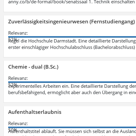
anny.co/b/de-formal/book/senatssaal 1. Technik einschalten 
Zuverlässigkeitsingenieurwesen (Fernstudiengang) 
Relevanz:
52%
Regel die Hochschule Darmstadt. Eine detaillierte Darstellung
erster einschlägiger Hochschulabschluss (Bachelorabschluss)
Chemie - dual (B.Sc.)
Relevanz:
52%
experimentelles Arbeiten ein. Eine detaillierte Darstellung de
berufsbefähigend, ermöglicht aber auch den Übergang in ei
Aufenthaltserlaubnis
Relevanz:
50%
Aufenthaltstitel abläuft. Sie müssen sich selbst an die Aus