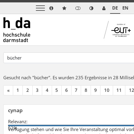
DE
EN
Gesucht nach "bücher".
Es wurden 235 Ergebnisse in 28 Milli
«
1
2
3
4
5
6
7
8
9
10
11
1
cynap
Relevanz:
52%
Verfügung stehen und wie Sie Ihre Veranstaltung optimal vo