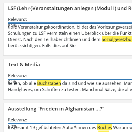
LSF (Lehr-)Veranstaltungen anlegen (Modul I) und R
Relevanz:
81%
t die Veranstaltungskoordination, bildet das Vorlesungsverze
Schulungen zu LSF vermitteln einen Überblick über die Funkt
Dienst. Nach den Teilhaberichtlinien und dem
Sozialgesetzbu
berücksichtigen. Falls dies auf Sie
Text & Media
Relevanz:
81%
sehen, ob alle
Buchstaben
da sind und wie sie aussehen. M
Handgloves, um Schriften zu testen. Manchmal Sätze, die all
Ausstellung "Frieden in Afghanistan ...?"
Relevanz:
80%
insgesamt 19 geflüchteten Autor*innen des
Buches
Warum wir