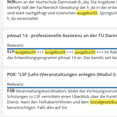
82%
Studium an der Hochschule Darmstadt (h_da). Die Angebote 
Identify lädt der Fachbereich Gestaltung der h_da in der ers
sind stark nachgefragt und inzwischen
ausgebucht
. Springsc
h_da veranstaltet
pAssat 14 - professionelle Assistenz an der TU Dar
Relevanz:
82%
+++
ausgebucht
+++
ausgebucht
+++
ausgebucht
+++ Im Rahm
das Entwicklungsprogramm pAssat 14 an. Das bereits seit l
POE: "LSF (Lehr-)Veranstaltungen anlegen (Modul I)
Relevanz:
81%
t die Veranstaltungskoordination, bildet das Vorlesungsverze
Schulungen zu LSF vermitteln einen Überblick über die Funkt
Dienst. Nach den Teilhaberichtlinien und dem
Sozialgesetzbu
berücksichtigen. Falls dies auf Sie