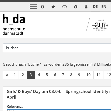
DE
EN
Gesucht nach "bücher".
Es wurden 235 Ergebnisse in 8 Millise
«
1
2
3
4
5
6
7
8
9
10
11
1
Girls‘ & Boys‘ Day am 03.04. – Springschool Identify
April
Relevanz: