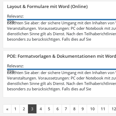
Layout & Formulare mit Word (Online)
Relevanz:
79%
beachten Sie aber: der sichere Umgang mit den Inhalten von
Veranstaltungen. Voraussetzungen: PC oder Notebook mit zu
dienstlichen Sinne gilt als Dienst. Nach den Teilhaberichtlin
besonders zu berücksichtigen. Falls dies auf Sie
POE: Formatvorlagen & Dokumentationen mit Wor
Relevanz:
79%
beachten Sie aber: der sichere Umgang mit den Inhalten von
Veranstaltungen. Voraussetzungen: PC oder Notebook mit zu
dienstlichen Sinne gilt als Dienst. Nach den Teilhaberichtlin
besonders zu berücksichtigen. Falls dies auf Sie
«
1
2
3
4
5
6
7
8
9
10
11
1