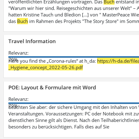
veröffentlichten Erzählungen vortragen. Das
Buch
entstand i
"Warum wir hier sind. Reisegeschichten aus unserer Welt" – A
hatten Kristine Tauch und Bledion [...] von " MasterPeace Wi
das
Buch
im Rahmen des Projekts "The Story Store" im Somm
Travel Information
Relevanz:
79%
Here you find the „Corona-rules“ at h_da:
https://h-da.de/fi
_Hygiene_concept_2022-05-26.pdf
POE: Layout & Formulare mit Word
Relevanz:
79%
beachten Sie aber: der sichere Umgang mit den Inhalten von
Veranstaltungen. Voraussetzungen: PC oder Notebook mit zu
dienstlichen Sinne gilt als Dienst. Nach den Teilhaberichtlin
besonders zu berücksichtigen. Falls dies auf Sie