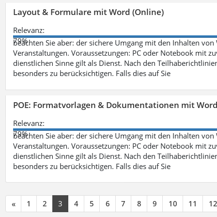
Layout & Formulare mit Word (Online)
Relevanz:
79%
beachten Sie aber: der sichere Umgang mit den Inhalten von
Veranstaltungen. Voraussetzungen: PC oder Notebook mit zu
dienstlichen Sinne gilt als Dienst. Nach den Teilhaberichtlin
besonders zu berücksichtigen. Falls dies auf Sie
POE: Formatvorlagen & Dokumentationen mit Wor
Relevanz:
79%
beachten Sie aber: der sichere Umgang mit den Inhalten von
Veranstaltungen. Voraussetzungen: PC oder Notebook mit zu
dienstlichen Sinne gilt als Dienst. Nach den Teilhaberichtlin
besonders zu berücksichtigen. Falls dies auf Sie
«
1
2
3
4
5
6
7
8
9
10
11
1