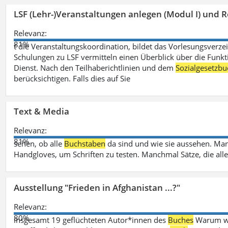
LSF (Lehr-)Veranstaltungen anlegen (Modul I) und R
Relevanz:
81%
t die Veranstaltungskoordination, bildet das Vorlesungsverze
Schulungen zu LSF vermitteln einen Überblick über die Funkt
Dienst. Nach den Teilhaberichtlinien und dem
Sozialgesetzbu
berücksichtigen. Falls dies auf Sie
Text & Media
Relevanz:
81%
sehen, ob alle
Buchstaben
da sind und wie sie aussehen. M
Handgloves, um Schriften zu testen. Manchmal Sätze, die all
Ausstellung "Frieden in Afghanistan ...?"
Relevanz:
80%
insgesamt 19 geflüchteten Autor*innen des
Buches
Warum wir