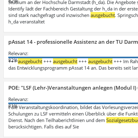
82%
Studium an der Hochschule Darmstadt (h_da). Die Angebote 
Identify lädt der Fachbereich Gestaltung der h_da in der ers
sind stark nachgefragt und inzwischen
ausgebucht
. Springsc
h_da veranstaltet
pAssat 14 - professionelle Assistenz an der TU Dar
Relevanz:
82%
+++
ausgebucht
+++
ausgebucht
+++
ausgebucht
+++ Im Rahm
das Entwicklungsprogramm pAssat 14 an. Das bereits seit l
POE: "LSF (Lehr-)Veranstaltungen anlegen (Modul I)
Relevanz:
81%
t die Veranstaltungskoordination, bildet das Vorlesungsverze
Schulungen zu LSF vermitteln einen Überblick über die Funkt
Dienst. Nach den Teilhaberichtlinien und dem
Sozialgesetzbu
berücksichtigen. Falls dies auf Sie