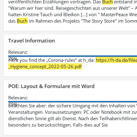
veröffentlichten Erzählungen vortragen. Das
Buch
entstand i
"Warum wir hier sind. Reisegeschichten aus unserer Welt" – A
hatten Kristine Tauch und Bledion [...] von " MasterPeace Wi
das
Buch
im Rahmen des Projekts "The Story Store" im Somm
Travel Information
Relevanz:
79%
Here you find the „Corona-rules“ at h_da:
https://h-da.de/fi
_Hygiene_concept_2022-05-26.pdf
POE: Layout & Formulare mit Word
Relevanz:
79%
beachten Sie aber: der sichere Umgang mit den Inhalten von
Veranstaltungen. Voraussetzungen: PC oder Notebook mit zu
dienstlichen Sinne gilt als Dienst. Nach den Teilhaberichtlin
besonders zu berücksichtigen. Falls dies auf Sie