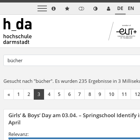
DE
EN
Gesucht nach "bücher".
Es wurden 235 Ergebnisse in 3 Millise
«
1
2
3
4
5
6
7
8
9
10
11
1
Girls‘ & Boys‘ Day am 03.04. – Springschool Identify
April
Relevanz: