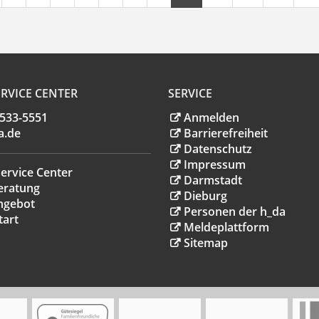
RVICE CENTER
SERVICE
.533-5551
Anmelden
a
.
de
Barrierefreiheit
Datenschutz
Impressum
ervice Center
Darmstadt
eratung
Dieburg
ngebot
Personen der h_da
tart
Meldeplattform
Sitemap