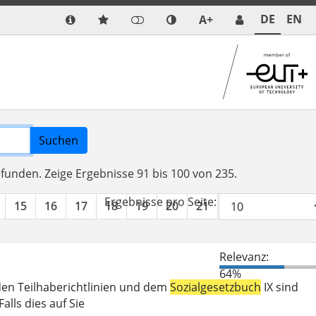
DE
EN
A+
Suchen
efunden.
Zeige Ergebnisse 91 bis 100 von 235.
Ergebnisse pro Seite:
15
16
17
18
19
20
21
22
23
24
Relevanz:
64%
den Teilhaberichtlinien und dem
Sozialgesetzbuch
IX sind
lls dies auf Sie