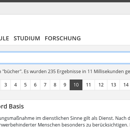
ULE
STUDIUM
FORSCHUNG
 "bücher".
Es wurden 235 Ergebnisse in 11 Millisekunden g
3
4
5
6
7
8
9
10
11
12
13
14
rd Basis
ungsmaßnahme im dienstlichen Sinne gilt als Dienst. Nach 
hwerbehinderter Menschen besonders zu berücksichtigen. Fa