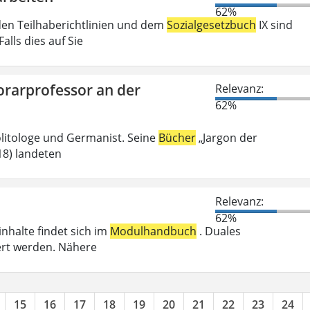
62%
den Teilhaberichtlinien und dem
Sozialgesetzbuch
IX sind
lls dies auf Sie
orarprofessor an der
Relevanz:
62%
olitologe und Germanist. Seine
Bücher
„Jargon der
018) landeten
Relevanz:
62%
inhalte findet sich im
Modulhandbuch
. Duales
ert werden. Nähere
15
16
17
18
19
20
21
22
23
24