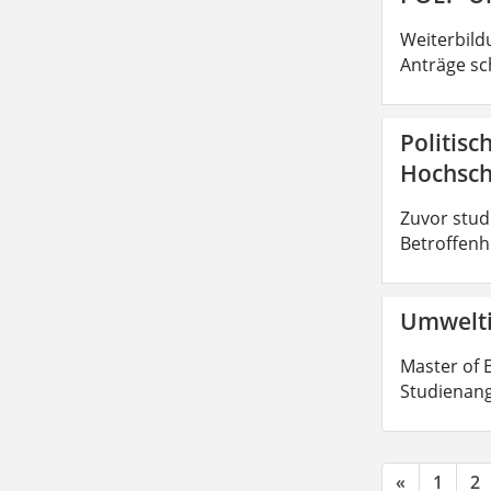
Weiterbild
Anträge sc
Politisc
Hochsch
Zuvor stud
Betroffenhe
Umwelti
Master of E
Studienang
«
1
2