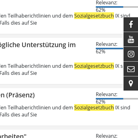
Relevanz:
62%
den Teilhaberichtlinien und dem
Sozialgesetzbuch
IX sind
lls dies auf Sie


gliche Unterstützung im
Relevanz:
62%

den Teilhaberichtlinien und dem
Sozialgesetzbuch
IX sind

lls dies auf Sie

n (Präsenz)
Relevanz:
62%
den Teilhaberichtlinien und dem
Sozialgesetzbuch
IX sind
lls dies auf Sie
rbeiten"
Relevanz: