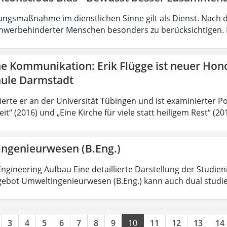
ungsmaßnahme im dienstlichen Sinne gilt als Dienst. Nach 
hwerbehinderter Menschen besonders zu berücksichtigen. Fa
he Kommunikation: Erik Flügge ist neuer Hon
ule Darmstadt
ierte er an der Universität Tübingen und ist examinierter P
it“ (2016) und „Eine Kirche für viele statt heiligem Rest“ (2
ngenieurwesen (B.Eng.)
ngineering Aufbau Eine detaillierte Darstellung der Studien
ebot Umweltingenieurwesen (B.Eng.) kann auch dual studi
3
4
5
6
7
8
9
10
11
12
13
14