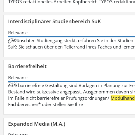
TYPO3 redaktionelles Arbeiten Kopfbereich TYPO3 redaktione
Interdisziplinärer Studienbereich SuK
Relevanz:
71%
gewünschten Studiengang steckt, erfahren Sie in der Studie
SuK: Sie schauen über den Tellerrand Ihres Faches und lern
Barrierefreiheit
Relevanz:
71%
eine barrierefreie Gestaltung sind Vorlagen in Planung zur Er
Bestand wird sukzessive angepasst. Ausgenommen davon sind D
Im Falle nicht barrierefreier Prüfungsordnungen/
Modulhand
Fachbereichen* oder stellen Sie Ihre
Expanded Media (M.A.)