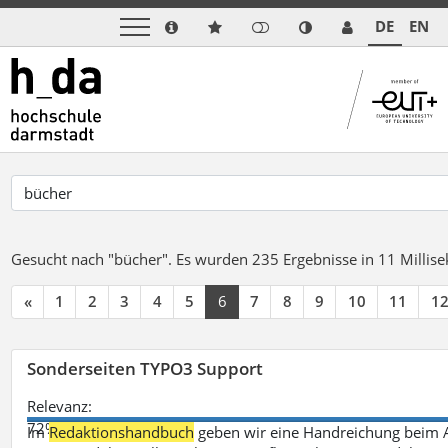
DE
EN
Gesucht nach "bücher".
Es wurden 235 Ergebnisse in 11 Milli
«
1
2
3
4
5
6
7
8
9
10
11
1
Sonderseiten TYPO3 Support
Relevanz:
72%
Im
Redaktionshandbuch
geben wir eine Handreichung beim A