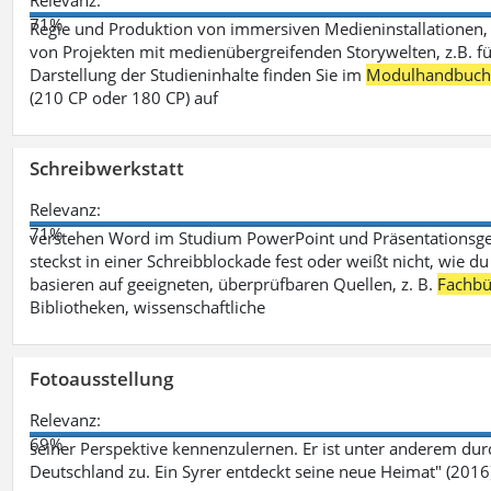
Relevanz:
71%
Regie und Produktion von immersiven Medieninstallationen, 
von Projekten mit medienübergreifenden Storywelten, z.B. für 
Darstellung der Studieninhalte finden Sie im
Modulhandbuc
(210 CP oder 180 CP) auf
Schreibwerkstatt
Relevanz:
71%
verstehen Word im Studium PowerPoint und Präsentationsges
steckst in einer Schreibblockade fest oder weißt nicht, wie du
basieren auf geeigneten, überprüfbaren Quellen, z. B.
Fachbü
Bibliotheken, wissenschaftliche
Fotoausstellung
Relevanz:
69%
seiner Perspektive kennenzulernen. Er ist unter anderem d
Deutschland zu. Ein Syrer entdeckt seine neue Heimat" (2016)