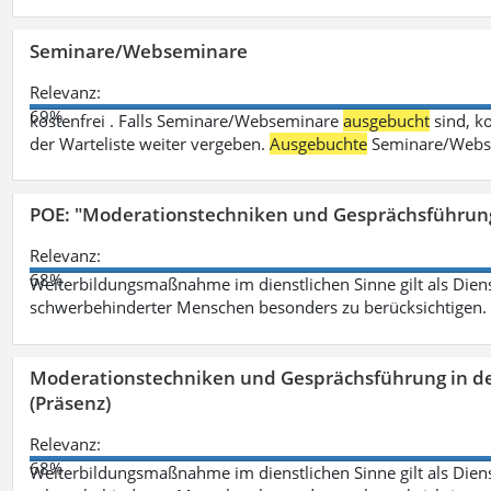
Seminare/Webseminare
Relevanz:
69%
kostenfrei . Falls Seminare/Webseminare
ausgebucht
sind, k
der Warteliste weiter vergeben.
Ausgebuchte
Seminare/Webse
POE: "Moderationstechniken und Gesprächsführung
Relevanz:
68%
Weiterbildungsmaßnahme im dienstlichen Sinne gilt als Dien
schwerbehinderter Menschen besonders zu berücksichtigen. Fa
Moderationstechniken und Gesprächsführung in d
(Präsenz)
Relevanz:
68%
Weiterbildungsmaßnahme im dienstlichen Sinne gilt als Dien