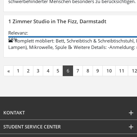
schwerbehinderter Menschen besonders zu berücksichtigen. Fa
1 Zimmer Studio in The Fizz, Darmstadt
Relevanz:
68%
🛋 Komplett möbliert: Bett, Schreibtisch & Schreibtischstuhl,
Lampen), Mikrowelle, Spüle 📝 Weitere Details: -Anmeldung:
«
1
2
3
4
5
6
7
8
9
10
11
1
KONTAKT
STUDENT SERVICE CENTER