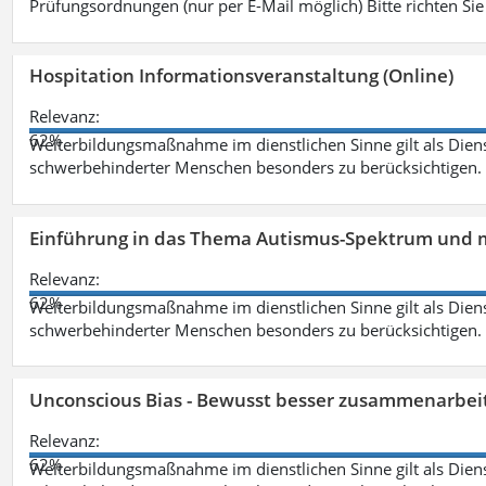
Prüfungsordnungen (nur per E-Mail möglich) Bitte richten Sie
Hospitation Informationsveranstaltung (Online)
Relevanz:
62%
Weiterbildungsmaßnahme im dienstlichen Sinne gilt als Dien
schwerbehinderter Menschen besonders zu berücksichtigen. Fa
Einführung in das Thema Autismus-Spektrum und m
Relevanz:
62%
Weiterbildungsmaßnahme im dienstlichen Sinne gilt als Dien
schwerbehinderter Menschen besonders zu berücksichtigen. Fa
Unconscious Bias - Bewusst besser zusammenarbeit
Relevanz:
62%
Weiterbildungsmaßnahme im dienstlichen Sinne gilt als Dien