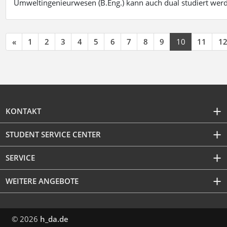
Umweltingenieurwesen (B.Eng.) kann auch dual studiert wer
«
1
2
3
4
5
6
7
8
9
10
11
1
KONTAKT
STUDENT SERVICE CENTER
SERVICE
WEITERE ANGEBOTE
© 2026
h_da.de