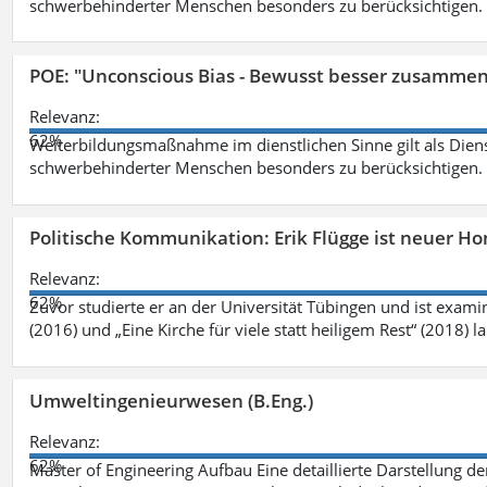
schwerbehinderter Menschen besonders zu berücksichtigen. Fa
POE: "Unconscious Bias - Bewusst besser zusamme
Relevanz:
62%
Weiterbildungsmaßnahme im dienstlichen Sinne gilt als Dien
schwerbehinderter Menschen besonders zu berücksichtigen. Fa
Politische Kommunikation: Erik Flügge ist neuer H
Relevanz:
62%
Zuvor studierte er an der Universität Tübingen und ist exami
(2016) und „Eine Kirche für viele statt heiligem Rest“ (2018) 
Umweltingenieurwesen (B.Eng.)
Relevanz:
62%
Master of Engineering Aufbau Eine detaillierte Darstellung de