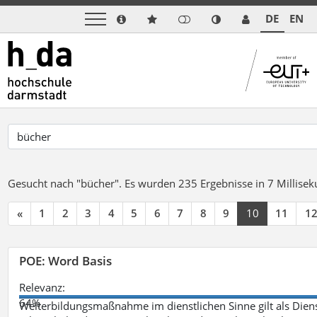
DE
EN
Gesucht nach "bücher".
Es wurden 235 Ergebnisse in 7 Millise
«
1
2
3
4
5
6
7
8
9
10
11
1
POE: Word Basis
Relevanz:
64%
Weiterbildungsmaßnahme im dienstlichen Sinne gilt als Dien