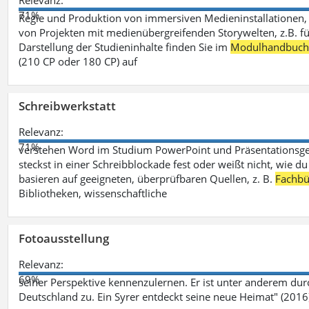
Relevanz:
71%
Regie und Produktion von immersiven Medieninstallationen, 
von Projekten mit medienübergreifenden Storywelten, z.B. für 
Darstellung der Studieninhalte finden Sie im
Modulhandbuc
(210 CP oder 180 CP) auf
Schreibwerkstatt
Relevanz:
71%
verstehen Word im Studium PowerPoint und Präsentationsges
steckst in einer Schreibblockade fest oder weißt nicht, wie du
basieren auf geeigneten, überprüfbaren Quellen, z. B.
Fachbü
Bibliotheken, wissenschaftliche
Fotoausstellung
Relevanz:
69%
seiner Perspektive kennenzulernen. Er ist unter anderem d
Deutschland zu. Ein Syrer entdeckt seine neue Heimat" (2016)