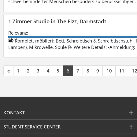
schwerbehinderter Menschen besonders zu berücksichtigen. Fa
1 Zimmer Studio in The Fizz, Darmstadt
Relevanz:
68%
🛋 Komplett möbliert: Bett, Schreibtisch & Schreibtischstuhl,
Lampen), Mikrowelle, Spüle 📝 Weitere Details: -Anmeldung:
«
1
2
3
4
5
6
7
8
9
10
11
1
KONTAKT
STUDENT SERVICE CENTER