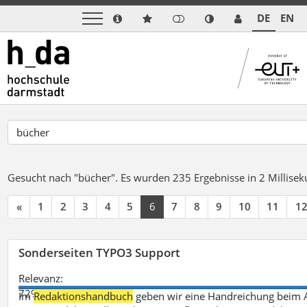
DE
EN
Gesucht nach "bücher".
Es wurden 235 Ergebnisse in 2 Millise
«
1
2
3
4
5
6
7
8
9
10
11
1
Sonderseiten TYPO3 Support
Relevanz:
72%
Im
Redaktionshandbuch
geben wir eine Handreichung beim A