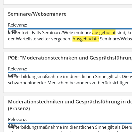
Seminare/Webseminare
Relevanz:
69%
kostenfrei . Falls Seminare/Webseminare
ausgebucht
sind, k
der Warteliste weiter vergeben.
Ausgebuchte
Seminare/Webse
POE: "Moderationstechniken und Gesprächsführung
Relevanz:
68%
Weiterbildungsmaßnahme im dienstlichen Sinne gilt als Dien
schwerbehinderter Menschen besonders zu berücksichtigen. Fa
Moderationstechniken und Gesprächsführung in d
(Präsenz)
Relevanz:
68%
Weiterbildungsmaßnahme im dienstlichen Sinne gilt als Dien