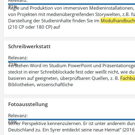
Relevanz:
71%
Regie und Produktion von immersiven Medieninstallationen, 
von Projekten mit medienübergreifenden Storywelten, z.B. für 
Darstellung der Studieninhalte finden Sie im
Modulhandbuc
(210 CP oder 180 CP) auf
Schreibwerkstatt
Relevanz:
71%
verstehen Word im Studium PowerPoint und Präsentationsges
steckst in einer Schreibblockade fest oder weißt nicht, wie du
basieren auf geeigneten, überprüfbaren Quellen, z. B.
Fachbü
Bibliotheken, wissenschaftliche
Fotoausstellung
Relevanz:
69%
seiner Perspektive kennenzulernen. Er ist unter anderem d
Deutschland zu. Ein Syrer entdeckt seine neue Heimat" (2016)