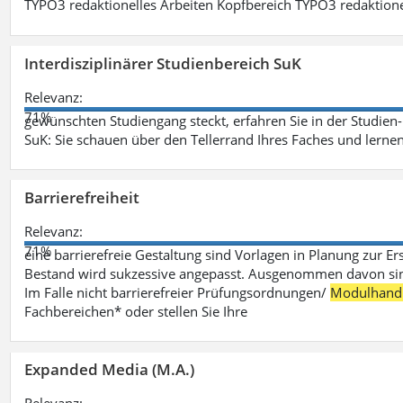
TYPO3 redaktionelles Arbeiten Kopfbereich TYPO3 redaktione
Interdisziplinärer Studienbereich SuK
Relevanz:
71%
gewünschten Studiengang steckt, erfahren Sie in der Studie
SuK: Sie schauen über den Tellerrand Ihres Faches und lern
Barrierefreiheit
Relevanz:
71%
eine barrierefreie Gestaltung sind Vorlagen in Planung zur Er
Bestand wird sukzessive angepasst. Ausgenommen davon sind D
Im Falle nicht barrierefreier Prüfungsordnungen/
Modulhand
Fachbereichen* oder stellen Sie Ihre
Expanded Media (M.A.)