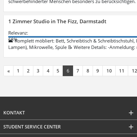
schwerbehinderter Menschen besonders zu berücksichtigen. Fa
1 Zimmer Studio in The Fizz, Darmstadt
Relevanz:
68%
🛋 Komplett möbliert: Bett, Schreibtisch & Schreibtischstuhl,
Lampen), Mikrowelle, Spüle 📝 Weitere Details: -Anmeldung:
«
1
2
3
4
5
6
7
8
9
10
11
1
KONTAKT
STUDENT SERVICE CENTER