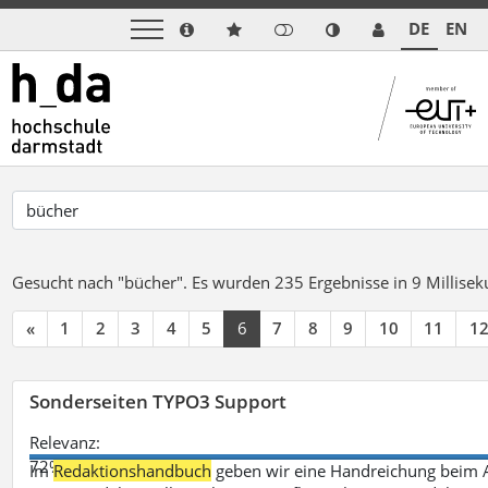
DE
EN
Gesucht nach "bücher".
Es wurden 235 Ergebnisse in 9 Millise
«
1
2
3
4
5
6
7
8
9
10
11
1
Sonderseiten TYPO3 Support
Relevanz:
72%
Im
Redaktionshandbuch
geben wir eine Handreichung beim A