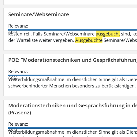
Seminare/Webseminare
Relevanz:
69%
kostenfrei . Falls Seminare/Webseminare
ausgebucht
sind, k
der Warteliste weiter vergeben.
Ausgebuchte
Seminare/Webse
POE: "Moderationstechniken und Gesprächsführung
Relevanz:
68%
Weiterbildungsmaßnahme im dienstlichen Sinne gilt als Dien
schwerbehinderter Menschen besonders zu berücksichtigen. Fa
Moderationstechniken und Gesprächsführung in d
(Präsenz)
Relevanz:
68%
Weiterbildungsmaßnahme im dienstlichen Sinne gilt als Dien