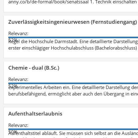
anny.co/b/de-formal/book/senatssaal 1. Technik einschalten 
Zuverlässigkeitsingenieurwesen (Fernstudiengang) 
Relevanz:
52%
Regel die Hochschule Darmstadt. Eine detaillierte Darstellung
erster einschlägiger Hochschulabschluss (Bachelorabschluss)
Chemie - dual (B.Sc.)
Relevanz:
52%
experimentelles Arbeiten ein. Eine detaillierte Darstellung de
berufsbefähigend, ermöglicht aber auch den Übergang in ei
Aufenthaltserlaubnis
Relevanz:
50%
Aufenthaltstitel abläuft. Sie müssen sich selbst an die Aus