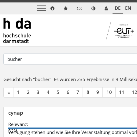
DE
EN
Gesucht nach "bücher".
Es wurden 235 Ergebnisse in 9 Millise
«
1
2
3
4
5
6
7
8
9
10
11
1
cynap
Relevanz:
52%
Verfügung stehen und wie Sie Ihre Veranstaltung optimal vo