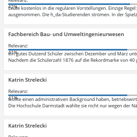
42%
Leute kostenlos in die regulären Vorstellungen. Einzige Regel
ausgenommen. Die h_da-Studierenden strömen. In der Spiel
Fachbereich Bau- und Umweltingenieurwesen
Relevanz:
41%
ein gutes Dutzend Schüler zwischen Dezember und März unt
Nachdem die Schülerzahl 1876 auf die Rekordmarke von 40 
Katrin Strelecki
Relevanz:
41%
wollte einen administrativen Background haben, betriebswir
Die Hochschule Darmstadt wählte sie nicht nur wegen der 
Katrin Strelecki
Relevanz: