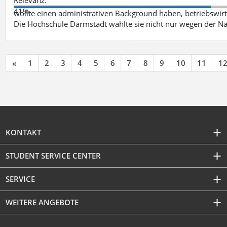
41%
wollte einen administrativen Background haben, betriebswir
Die Hochschule Darmstadt wählte sie nicht nur wegen der 
«
1
2
3
4
5
6
7
8
9
10
11
1
KONTAKT
STUDENT SERVICE CENTER
SERVICE
WEITERE ANGEBOTE