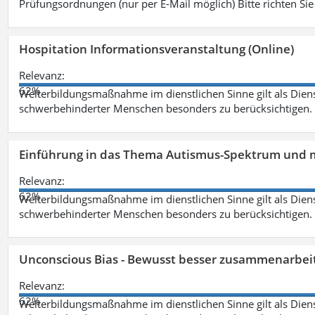
Prüfungsordnungen (nur per E-Mail möglich) Bitte richten Sie
Hospitation Informationsveranstaltung (Online)
Relevanz:
62%
Weiterbildungsmaßnahme im dienstlichen Sinne gilt als Dien
schwerbehinderter Menschen besonders zu berücksichtigen. Fa
Einführung in das Thema Autismus-Spektrum und m
Relevanz:
62%
Weiterbildungsmaßnahme im dienstlichen Sinne gilt als Dien
schwerbehinderter Menschen besonders zu berücksichtigen. Fa
Unconscious Bias - Bewusst besser zusammenarbeit
Relevanz:
62%
Weiterbildungsmaßnahme im dienstlichen Sinne gilt als Dien