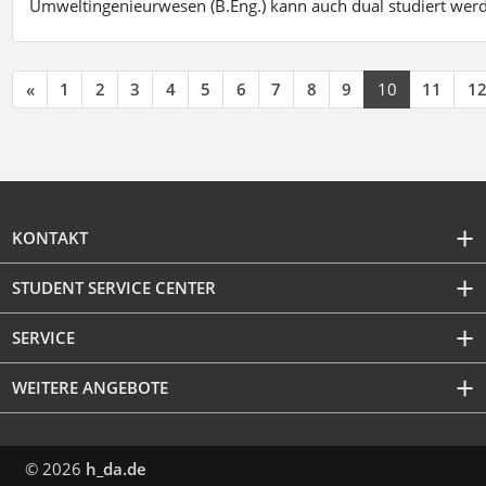
Umweltingenieurwesen (B.Eng.) kann auch dual studiert wer
«
1
2
3
4
5
6
7
8
9
10
11
1
KONTAKT
STUDENT SERVICE CENTER
SERVICE
WEITERE ANGEBOTE
© 2026
h_da.de