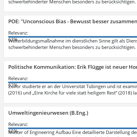
schwerbehinderter Menschen besonders zu berücksichtigen. Fa
POE: "Unconscious Bias - Bewusst besser zusamme
Relevanz:
62%
Weiterbildungsmaßnahme im dienstlichen Sinne gilt als Dien
schwerbehinderter Menschen besonders zu berücksichtigen. Fa
Politische Kommunikation: Erik Flügge ist neuer H
Relevanz:
62%
Zuvor studierte er an der Universität Tübingen und ist exami
(2016) und „Eine Kirche für viele statt heiligem Rest“ (2018) 
Umweltingenieurwesen (B.Eng.)
Relevanz:
62%
Master of Engineering Aufbau Eine detaillierte Darstellung de