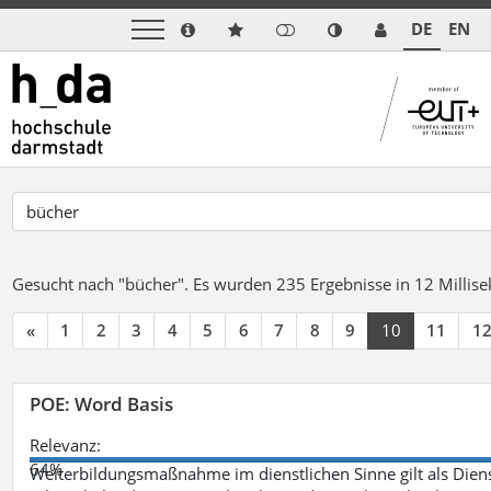
DE
EN
Gesucht nach "bücher".
Es wurden 235 Ergebnisse in 12 Milli
«
1
2
3
4
5
6
7
8
9
10
11
1
POE: Word Basis
Relevanz:
64%
Weiterbildungsmaßnahme im dienstlichen Sinne gilt als Dien