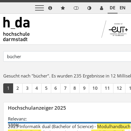
DE
EN
Gesucht nach "bücher".
Es wurden 235 Ergebnisse in 12 Milli
1
2
3
4
5
6
7
8
9
10
11
12
Hochschulanzeiger 2025
Relevanz:
100%
2025 Informatik dual (Bachelor of Science) -
Modulhandbuch