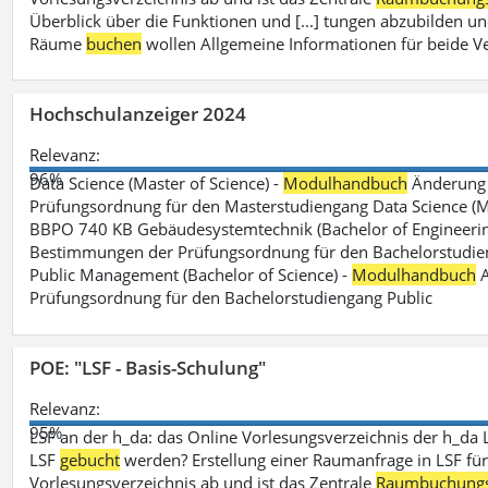
Überblick über die Funktionen und [...] tungen abzubilden un
Räume
buchen
wollen Allgemeine Informationen für beide V
Hochschulanzeiger 2024
Relevanz:
96%
Data Science (Master of Science) -
Modulhandbuch
Änderung 
Prüfungsordnung für den Masterstudiengang Data Science (M.S
BBPO 740 KB Gebäudesystemtechnik (Bachelor of Engineerin
Bestimmungen der Prüfungsordnung für den Bachelorstudien
Public Management (Bachelor of Science) -
Modulhandbuch
A
Prüfungsordnung für den Bachelorstudiengang Public
POE: "LSF - Basis-Schulung"
Relevanz:
95%
LSF an der h_da: das Online Vorlesungsverzeichnis der h_da 
LSF
gebucht
werden? Erstellung einer Raumanfrage in LSF für e
Vorlesungsverzeichnis ab und ist das Zentrale
Raumbuchung