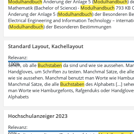
Modulhandbuch
Änderung der Anlage 5 (
Modulhandbuch
) 
Mathematik (Bachelor of Science) -
Modulhandbuch
793 KB O
Änderung der Anlage 5 (
Modulhandbuch
) der Besonderen Bes
Electrical Engineering and Information Technology – internati
(
Modulhandbuch
) der Besonderen Bestimmungen
Standard Layout, Kachellayout
Relevanz:
100%
sehen, ob alle
Buchstaben
da sind und wie sie aussehen. M
Handgloves, um Schriften zu testen. Manchmal Sätze, die all
wie sie aussehen. Manchmal benutzt man Worte wie Hamburg
Manchmal Sätze, die alle
Buchstaben
des Alphabets [...] sehe
man Worte wie Hamburgefonts, Rafgenduks oder Handgloves, 
Alphabets
Hochschulanzeiger 2023
Relevanz:
99%