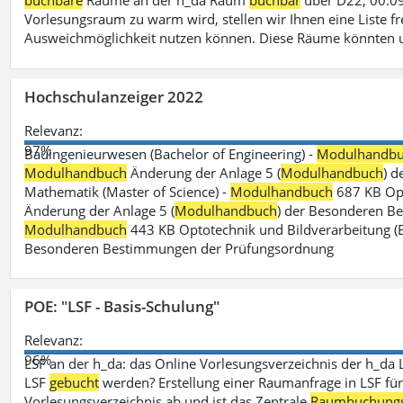
buchbare
Räume an der h_da Raum
buchbar
über D22, 00.09
Vorlesungsraum zu warm wird, stellen wir Ihnen eine Liste fr
Ausweichmöglichkeit nutzen können. Diese Räume könnten 
Hochschulanzeiger 2022
Relevanz:
97%
Bauingenieurwesen (Bachelor of Engineering) -
Modulhandb
Modulhandbuch
Änderung der Anlage 5 (
Modulhandbuch
) 
Mathematik (Master of Science) -
Modulhandbuch
687 KB Opt
Änderung der Anlage 5 (
Modulhandbuch
) der Besonderen Bes
Modulhandbuch
443 KB Optotechnik und Bildverarbeitung (B
Besonderen Bestimmungen der Prüfungsordnung
POE: "LSF - Basis-Schulung"
Relevanz:
96%
LSF an der h_da: das Online Vorlesungsverzeichnis der h_da 
LSF
gebucht
werden? Erstellung einer Raumanfrage in LSF für e
Vorlesungsverzeichnis ab und ist das Zentrale
Raumbuchung