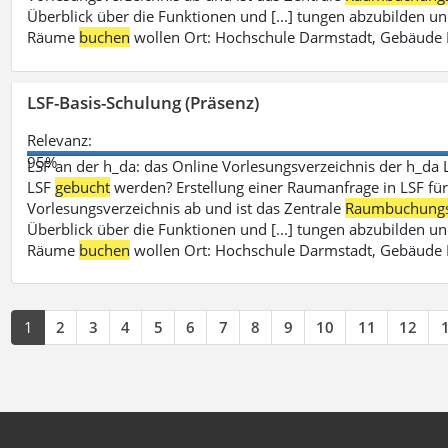
Überblick über die Funktionen und [...] tungen abzubilden un
Räume
buchen
wollen Ort: Hochschule Darmstadt, Gebäude 
LSF-Basis-Schulung (Präsenz)
Relevanz:
95%
LSF an der h_da: das Online Vorlesungsverzeichnis der h_da 
LSF
gebucht
werden? Erstellung einer Raumanfrage in LSF für e
Vorlesungsverzeichnis ab und ist das Zentrale
Raumbuchung
Überblick über die Funktionen und [...] tungen abzubilden un
Räume
buchen
wollen Ort: Hochschule Darmstadt, Gebäude 
1
2
3
4
5
6
7
8
9
10
11
12