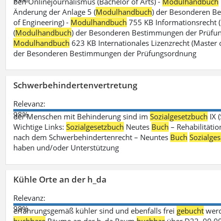
ben Onlinejournalismus (Bachelor of Arts) -
Modulhandbuch
Änderung der Anlage 5 (
Modulhandbuch
) der Besonderen B
of Engineering) -
Modulhandbuch
755 KB Informationsrecht (
(
Modulhandbuch
) der Besonderen Bestimmungen der Prüfungs
Modulhandbuch
623 KB Internationales Lizenzrecht (Master 
der Besonderen Bestimmungen der Prüfungsordnung
Schwerbehindertenvertretung
Relevanz:
98%
der Menschen mit Behinderung sind im
Sozialgesetzbuch
IX 
Wichtige Links:
Sozialgesetzbuch
Neutes
Buch
– Rehabilitätio
nach dem Schwerbehindertenrecht – Neuntes
Buch
Sozialge
haben und/oder Unterstützung
Kühle Orte an der h_da
Relevanz:
98%
erfahrungsgemäß kühler sind und ebenfalls frei
gebucht
werd