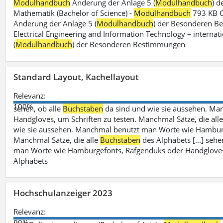
Modulhandbuch
Änderung der Anlage 5 (
Modulhandbuch
) 
Mathematik (Bachelor of Science) -
Modulhandbuch
793 KB O
Änderung der Anlage 5 (
Modulhandbuch
) der Besonderen Bes
Electrical Engineering and Information Technology – internati
(
Modulhandbuch
) der Besonderen Bestimmungen
Standard Layout, Kachellayout
Relevanz:
100%
sehen, ob alle
Buchstaben
da sind und wie sie aussehen. M
Handgloves, um Schriften zu testen. Manchmal Sätze, die all
wie sie aussehen. Manchmal benutzt man Worte wie Hamburg
Manchmal Sätze, die alle
Buchstaben
des Alphabets [...] sehe
man Worte wie Hamburgefonts, Rafgenduks oder Handgloves, 
Alphabets
Hochschulanzeiger 2023
Relevanz:
99%