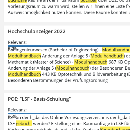
buchbare
Räume an der h_da Raum
buchbar
über D22, 00.09
Vorlesungsraum zu warm wird, stellen wir Ihnen eine Liste fr
Ausweichmöglichkeit nutzen können. Diese Räume könnten 
Hochschulanzeiger 2022
Relevanz:
97%
Bauingenieurwesen (Bachelor of Engineering) -
Modulhandb
Modulhandbuch
Änderung der Anlage 5 (
Modulhandbuch
) 
Mathematik (Master of Science) -
Modulhandbuch
687 KB Opt
Änderung der Anlage 5 (
Modulhandbuch
) der Besonderen Bes
Modulhandbuch
443 KB Optotechnik und Bildverarbeitung (B
Besonderen Bestimmungen der Prüfungsordnung
POE: "LSF - Basis-Schulung"
Relevanz:
96%
LSF an der h_da: das Online Vorlesungsverzeichnis der h_da 
LSF
gebucht
werden? Erstellung einer Raumanfrage in LSF für e
Vorlesungsverzeichnis ab und ist das Zentrale
Raumbuchung