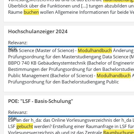
Überblick über die Funktionen und [...] tungen abzubilden un
Räume
buchen
wollen Allgemeine Informationen für beide V
Hochschulanzeiger 2024
Relevanz:
96%
Data Science (Master of Science) -
Modulhandbuch
Änderung 
Prüfungsordnung für den Masterstudiengang Data Science (M.S
BBPO 740 KB Gebäudesystemtechnik (Bachelor of Engineerin
Bestimmungen der Prüfungsordnung für den Bachelorstudien
Public Management (Bachelor of Science) -
Modulhandbuch
A
Prüfungsordnung für den Bachelorstudiengang Public
POE: "LSF - Basis-Schulung"
Relevanz:
95%
LSF an der h_da: das Online Vorlesungsverzeichnis der h_da 
LSF
gebucht
werden? Erstellung einer Raumanfrage in LSF für e
Vorlesungsverzeichnis ab und ist das Zentrale
Raumbuchung