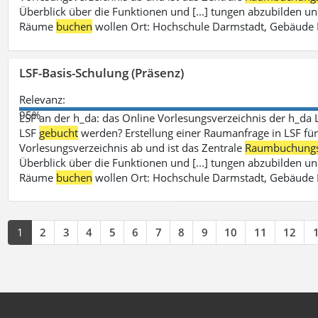
Überblick über die Funktionen und [...] tungen abzubilden un
Räume
buchen
wollen Ort: Hochschule Darmstadt, Gebäude 
LSF-Basis-Schulung (Präsenz)
Relevanz:
95%
LSF an der h_da: das Online Vorlesungsverzeichnis der h_da 
LSF
gebucht
werden? Erstellung einer Raumanfrage in LSF für e
Vorlesungsverzeichnis ab und ist das Zentrale
Raumbuchung
Überblick über die Funktionen und [...] tungen abzubilden un
Räume
buchen
wollen Ort: Hochschule Darmstadt, Gebäude 
1
2
3
4
5
6
7
8
9
10
11
12