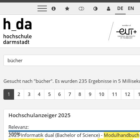
DE
EN
Gesucht nach "bücher".
Es wurden 235 Ergebnisse in 5 Millise
1
2
3
4
5
6
7
8
9
10
11
12
Hochschulanzeiger 2025
Relevanz:
100%
2025 Informatik dual (Bachelor of Science) -
Modulhandbuch