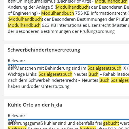
ben Onlinejournalismus (Bachelor of Arts) -
Modulhandbuch
Änderung der Anlage 5 (
Modulhandbuch
) der Besonderen B
of Engineering) -
Modulhandbuch
755 KB Informationsrecht (
(
Modulhandbuch
) der Besonderen Bestimmungen der Prüfungs
Modulhandbuch
623 KB Internationales Lizenzrecht (Master 
der Besonderen Bestimmungen der Prüfungsordnung
Schwerbehindertenvertretung
Relevanz:
98%
der Menschen mit Behinderung sind im
Sozialgesetzbuch
IX 
Wichtige Links:
Sozialgesetzbuch
Neutes
Buch
– Rehabilitätio
nach dem Schwerbehindertenrecht – Neuntes
Buch
Sozialge
haben und/oder Unterstützung
Kühle Orte an der h_da
Relevanz:
98%
erfahrungsgemäß kühler sind und ebenfalls frei
gebucht
werd