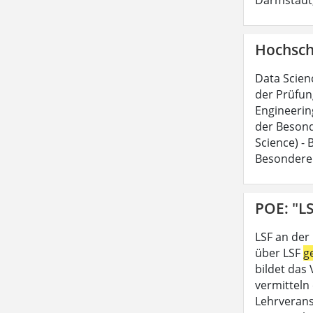
Hochsch
Data Scien
der Prüfun
Engineerin
der Besond
Science) -
Besondere
POE: "LS
LSF an der
über LSF
g
bildet das
vermitteln 
Lehrveran