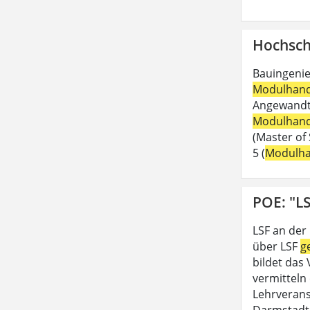
Hochsch
Bauingenie
Modulhan
Angewandte
Modulhan
(Master of 
5 (
Modulh
POE: "LS
LSF an der
über LSF
g
bildet das
vermitteln 
Lehrveran
Darmstadt