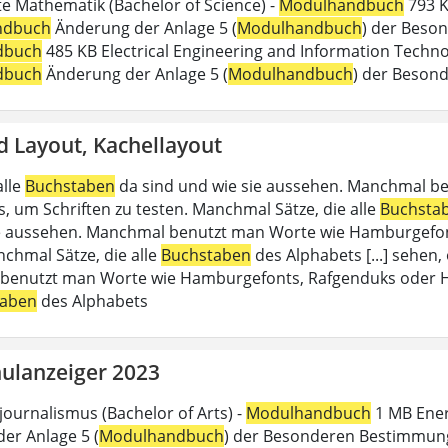
 Mathematik (Bachelor of Science) -
Modulhandbuch
793 K
ndbuch
Änderung der Anlage 5 (
Modulhandbuch
) der Beson
dbuch
485 KB Electrical Engineering and Information Technol
dbuch
Änderung der Anlage 5 (
Modulhandbuch
) der Beson
d Layout, Kachellayout
alle
Buchstaben
da sind und wie sie aussehen. Manchmal b
, um Schriften zu testen. Manchmal Sätze, die alle
Buchsta
e aussehen. Manchmal benutzt man Worte wie Hamburgefon
nchmal Sätze, die alle
Buchstaben
des Alphabets [...] sehen,
enutzt man Worte wie Hamburgefonts, Rafgenduks oder Han
taben
des Alphabets
ulanzeiger 2023
journalismus (Bachelor of Arts) -
Modulhandbuch
1 MB Energ
er Anlage 5 (
Modulhandbuch
) der Besonderen Bestimmung