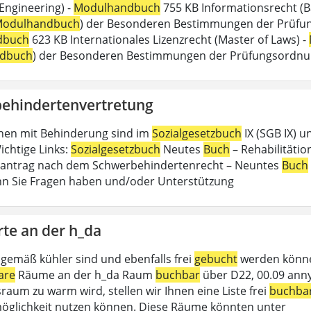
 Engineering) -
Modulhandbuch
755 KB Informationsrecht (B
odulhandbuch
) der Besonderen Bestimmungen der Prüfungs
dbuch
623 KB Internationales Lizenzrecht (Master of Laws) -
dbuch
) der Besonderen Bestimmungen der Prüfungsordn
ehindertenvertretung
hen mit Behinderung sind im
Sozialgesetzbuch
IX (SGB IX) u
ichtige Links:
Sozialgesetzbuch
Neutes
Buch
– Rehabilitätion
antrag nach dem Schwerbehindertenrecht – Neuntes
Buch
n Sie Fragen haben und/oder Unterstützung
rte an der h_da
gemäß kühler sind und ebenfalls frei
gebucht
werden können
are
Räume an der h_da Raum
buchbar
über D22, 00.09 anny
raum zu warm wird, stellen wir Ihnen eine Liste frei
buchba
glichkeit nutzen können. Diese Räume könnten unter