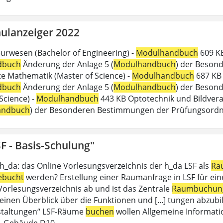
ulanzeiger 2022
urwesen (Bachelor of Engineering) -
Modulhandbuch
609 KB
dbuch
Änderung der Anlage 5 (
Modulhandbuch
) der Beson
 Mathematik (Master of Science) -
Modulhandbuch
687 KB 
dbuch
Änderung der Anlage 5 (
Modulhandbuch
) der Besond
Science) -
Modulhandbuch
443 KB Optotechnik und Bildverar
andbuch
) der Besonderen Bestimmungen der Prüfungsord
F - Basis-Schulung"
 h_da: das Online Vorlesungsverzeichnis der h_da LSF als
Ra
ebucht
werden? Erstellung einer Raumanfrage in LSF für eine 
 Vorlesungsverzeichnis ab und ist das Zentrale
Raumbuchun
einen Überblick über die Funktionen und [...] tungen abzubil
staltungen“ LSF-Räume
buchen
wollen Allgemeine Informati
, Gebäude D10