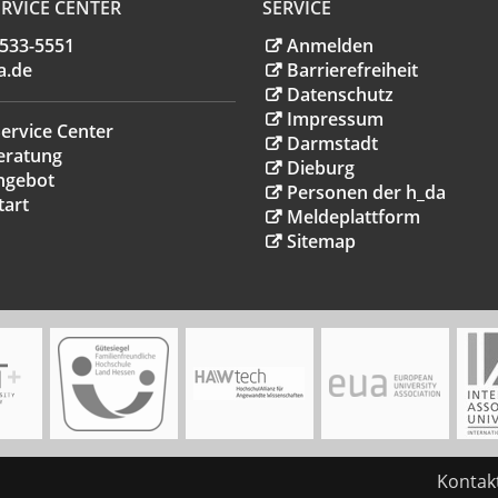
RVICE CENTER
SERVICE
.533-5551
Anmelden
a
.
de
Barrierefreiheit
Datenschutz
Impressum
ervice Center
Darmstadt
eratung
Dieburg
ngebot
Personen der h_da
tart
Meldeplattform
Sitemap
Kontak