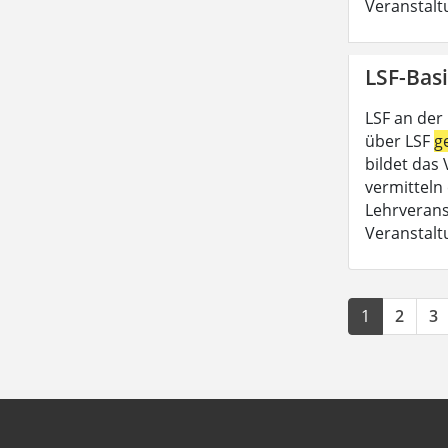
Veranstalt
LSF-Basi
LSF an der
über LSF
g
bildet das
vermitteln 
Lehrveran
Veranstalt
1
2
3