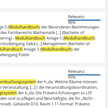
Relevanz:
96%
e 5 (
Modulhandbuch
) der Besonderen Bestimmungen
es Fachbereichs Mathematik [...] (Bachelor of
ering) -
Modulhandbuch
Anlage 5 (
Modulhandbuch
)
studiengang Gebä [...] Management (Bachelor of
ulhandbuch
Anlage 5 (
Modulhandbuch
) der
diengang Public
Relevanz:
95%
umbuchungssystem
der h_da: Welche Räume müssen
Veranstaltung, [...] t die Veranstaltungskoordination,
gssystem
der h_da. Die Präsenz-Schulungen zu LSF
den und zu pflegen und Beschäftigte, die für „Nicht-
mstadt, Gebäude D10, Raum 1.11 Format: Präsenz-