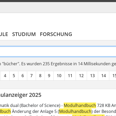
ULE
STUDIUM
FORSCHUNG
 "bücher".
Es wurden 235 Ergebnisse in 14 Millisekunden g
4
5
6
7
8
9
10
11
12
13
14
1
ulanzeiger 2025
atik dual (Bachelor of Science) -
Modulhandbuch
728 KB An
dbuch
Änderung der Anlage 5 (
Modulhandbuch
) der Beson