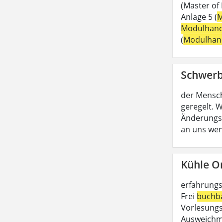
(Master of
Anlage 5 (
M
Modulhan
(
Modulhan
Schwerb
der Mensc
geregelt. W
Änderungs
an uns wen
Kühle O
erfahrungs
Frei
buchb
Vorlesungs
Ausweichmö