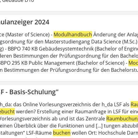
ulanzeiger 2024
ce (Master of Science) -
Modulhandbuch
Änderung der Anlag
gsordnung für den Masterstudiengang Data Science (M.Sc.) d
g) - BBPO 740 KB Gebäudesystemtechnik (Bachelor of Engine
eren Bestimmungen der Prüfungsordnung für den Bachelor
 BBPO 295 KB Public Management (Bachelor of Science) -
Mod
n Bestimmungen der Prüfungsordnung für den Bachelorstu
F - Basis-Schulung"
 h_da: das Online Vorlesungsverzeichnis der h_da LSF als
Ra
ebucht
werden? Erstellung einer Raumanfrage in LSF für eine 
 Vorlesungsverzeichnis ab und ist das Zentrale
Raumbuchun
einen Überblick über die Funktionen und [...] tungen abzubil
staltungen“ LSF-Räume
buchen
wollen Ort: Hochschule Dar