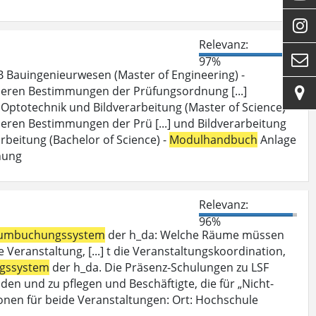

Relevanz:

97%
 Bauingenieurwesen (Master of Engineering) -
deren Bestimmungen der Prüfungsordnung [...]

Optotechnik und Bildverarbeitung (Master of Science) -
eren Bestimmungen der Prü [...] und Bildverarbeitung
beitung (Bachelor of Science) -
Modulhandbuch
Anlage
nung
Relevanz:
96%
umbuchungssystem
der h_da: Welche Räume müssen
Veranstaltung, [...] t die Veranstaltungskoordination,
gssystem
der h_da. Die Präsenz-Schulungen zu LSF
den und zu pflegen und Beschäftigte, die für „Nicht-
onen für beide Veranstaltungen: Ort: Hochschule