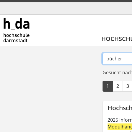
HOCHSCH
Gesucht nach
1
2
3
Hochsch
2025 Inform
Modulhan