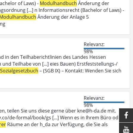
achelor of Laws) -
Modulhandbuch
Änderung der
ordnung [...] n Informationsrecht (Bachelor of Laws) -
Modulhandbuch
Änderung der Anlage 5
ung
Relevanz:
98%
nd in den Teilhaberichtlinien des Landes Hessen
 und Teilhabe von [...] eies Bauen) Erstfeststellungs-/
Sozialgesetzbuch
– (SGB IX) – Kontakt: Wenden Sie sich
Relevanz:
98%
, teilen Sie uns diese gerne über kne@h-da.de mit.

.co/de-formal/book/gs [...] Wenn es in Ihrem Büro oder
rer
Räume an der h_da zur Verfügung, die Sie als
