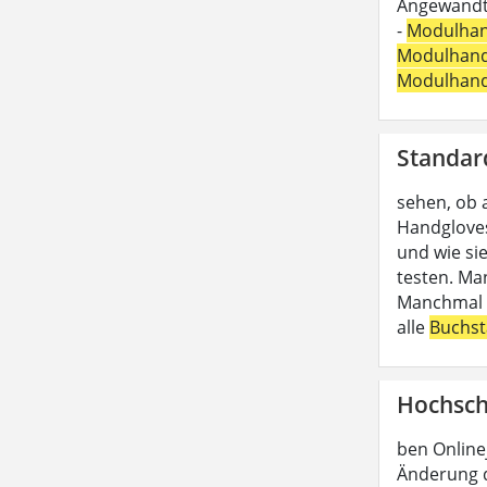
Angewandte
-
Modulha
Modulhan
Modulhan
Standar
sehen, ob 
Handgloves
und wie si
testen. Ma
Manchmal b
alle
Buchs
Hochsch
ben Online
Änderung d