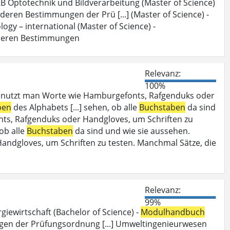
B Optotechnik und Bildverarbeitung (Master of Science)
deren Bestimmungen der Prü [...] (Master of Science) -
ogy – international (Master of Science) -
deren Bestimmungen
Relevanz:
100%
enutzt man Worte wie Hamburgefonts, Rafgenduks oder
ben
des Alphabets [...] sehen, ob alle
Buchstaben
da sind
ts, Rafgenduks oder Handgloves, um Schriften zu
 ob alle
Buchstaben
da sind und wie sie aussehen.
dgloves, um Schriften zu testen. Manchmal Sätze, die
Relevanz:
99%
iewirtschaft (Bachelor of Science) -
Modulhandbuch
en der Prüfungsordnung [...] Umweltingenieurwesen