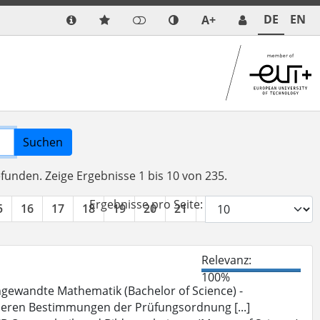
DE
EN
A+
Suchen
efunden.
Zeige Ergebnisse 1 bis 10 von 235.
Ergebnisse pro Seite:
5
16
17
18
19
20
21
22
23
24
»
Relevanz:
100%
gewandte Mathematik (Bachelor of Science) -
deren Bestimmungen der Prüfungsordnung [...]