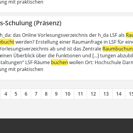
ung mit praktischen
s-Schulung (Präsenz)
 h_da: das Online Vorlesungsverzeichnis der h_da LSF als
Ra
ebucht
werden? Erstellung einer Raumanfrage in LSF für eine 
 Vorlesungsverzeichnis ab und ist das Zentrale
Raumbuchun
einen Überblick über die Funktionen und [...] tungen abzubil
staltungen“ LSF-Räume
buchen
wollen Ort: Hochschule Dar
ung mit praktischen
4
5
6
7
8
9
10
11
12
13
14
1