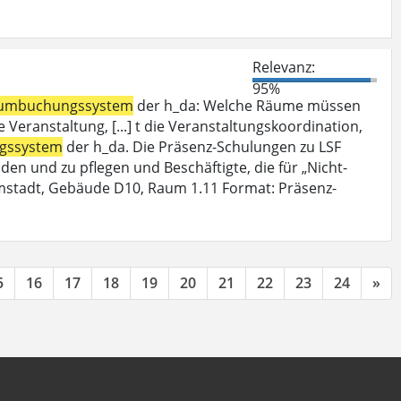
Relevanz:
95%
umbuchungssystem
der h_da: Welche Räume müssen
Veranstaltung, [...] t die Veranstaltungskoordination,
gssystem
der h_da. Die Präsenz-Schulungen zu LSF
den und zu pflegen und Beschäftigte, die für „Nicht-
mstadt, Gebäude D10, Raum 1.11 Format: Präsenz-
5
16
17
18
19
20
21
22
23
24
»