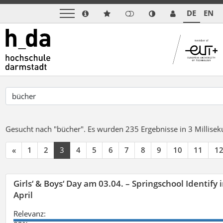
DE
EN
Gesucht nach "bücher".
Es wurden 235 Ergebnisse in 3 Millise
«
1
2
3
4
5
6
7
8
9
10
11
1
Girls‘ & Boys‘ Day am 03.04. – Springschool Identify
April
Relevanz: