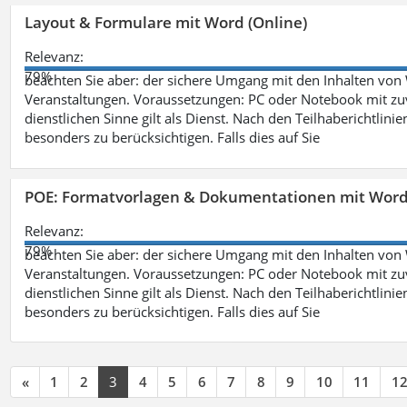
Layout & Formulare mit Word (Online)
Relevanz:
79%
beachten Sie aber: der sichere Umgang mit den Inhalten von
Veranstaltungen. Voraussetzungen: PC oder Notebook mit zu
dienstlichen Sinne gilt als Dienst. Nach den Teilhaberichtlin
besonders zu berücksichtigen. Falls dies auf Sie
POE: Formatvorlagen & Dokumentationen mit Wor
Relevanz:
79%
beachten Sie aber: der sichere Umgang mit den Inhalten von
Veranstaltungen. Voraussetzungen: PC oder Notebook mit zu
dienstlichen Sinne gilt als Dienst. Nach den Teilhaberichtlin
besonders zu berücksichtigen. Falls dies auf Sie
«
1
2
3
4
5
6
7
8
9
10
11
1