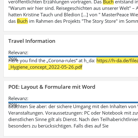
veröffentlichten Erzählungen vortragen. Das
Buch
entstand i
"Warum wir hier sind. Reisegeschichten aus unserer Welt" – A
hatten Kristine Tauch und Bledion [...] von " MasterPeace Wi
das
Buch
im Rahmen des Projekts "The Story Store" im Somm
Travel Information
Relevanz:
79%
Here you find the „Corona-rules“ at h_da:
https://h-da.de/fi
_Hygiene_concept_2022-05-26.pdf
POE: Layout & Formulare mit Word
Relevanz:
79%
beachten Sie aber: der sichere Umgang mit den Inhalten von
Veranstaltungen. Voraussetzungen: PC oder Notebook mit zu
dienstlichen Sinne gilt als Dienst. Nach den Teilhaberichtlin
besonders zu berücksichtigen. Falls dies auf Sie