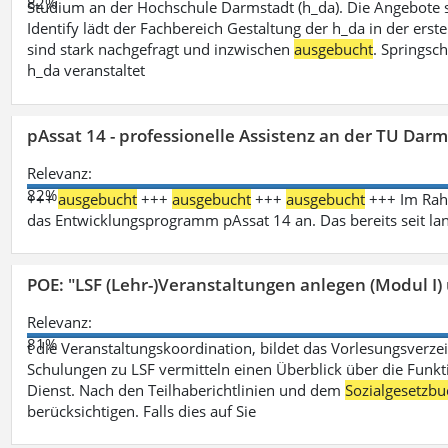
82%
Studium an der Hochschule Darmstadt (h_da). Die Angebote 
Identify lädt der Fachbereich Gestaltung der h_da in der ers
sind stark nachgefragt und inzwischen
ausgebucht
. Springsc
h_da veranstaltet
pAssat 14 - professionelle Assistenz an der TU Dar
Relevanz:
82%
+++
ausgebucht
+++
ausgebucht
+++
ausgebucht
+++ Im Rahm
das Entwicklungsprogramm pAssat 14 an. Das bereits seit l
POE: "LSF (Lehr-)Veranstaltungen anlegen (Modul I)
Relevanz:
81%
t die Veranstaltungskoordination, bildet das Vorlesungsverze
Schulungen zu LSF vermitteln einen Überblick über die Funkt
Dienst. Nach den Teilhaberichtlinien und dem
Sozialgesetzbu
berücksichtigen. Falls dies auf Sie