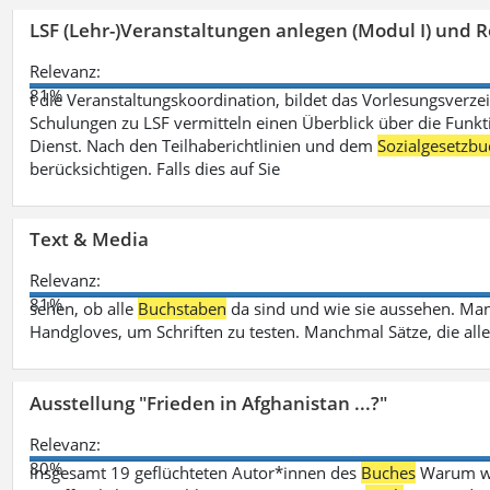
LSF (Lehr-)Veranstaltungen anlegen (Modul I) und R
Relevanz:
81%
t die Veranstaltungskoordination, bildet das Vorlesungsverze
Schulungen zu LSF vermitteln einen Überblick über die Funkt
Dienst. Nach den Teilhaberichtlinien und dem
Sozialgesetzbu
berücksichtigen. Falls dies auf Sie
Text & Media
Relevanz:
81%
sehen, ob alle
Buchstaben
da sind und wie sie aussehen. M
Handgloves, um Schriften zu testen. Manchmal Sätze, die all
Ausstellung "Frieden in Afghanistan ...?"
Relevanz:
80%
insgesamt 19 geflüchteten Autor*innen des
Buches
Warum wir