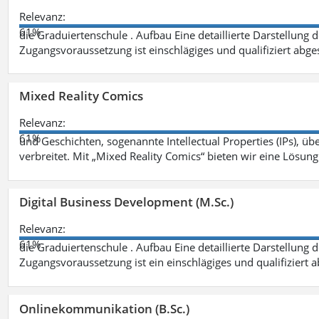
Relevanz:
61%
die Graduiertenschule . Aufbau Eine detaillierte Darstellung 
Zugangsvoraussetzung ist einschlägiges und qualifiziert ab
Mixed Reality Comics
Relevanz:
61%
und Geschichten, sogenannte Intellectual Properties (IPs), üb
verbreitet. Mit „Mixed Reality Comics“ bieten wir eine Lösung
Digital Business Development (M.Sc.)
Relevanz:
61%
die Graduiertenschule . Aufbau Eine detaillierte Darstellung 
Zugangsvoraussetzung ist ein einschlägiges und qualifiziert 
Onlinekommunikation (B.Sc.)