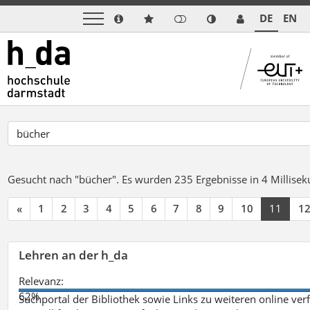
DE
EN
Gesucht nach "bücher".
Es wurden 235 Ergebnisse in 4 Millise
«
1
2
3
4
5
6
7
8
9
10
11
1
Lehren an der h_da
Relevanz:
62%
Suchportal der Bibliothek sowie Links zu weiteren online ve