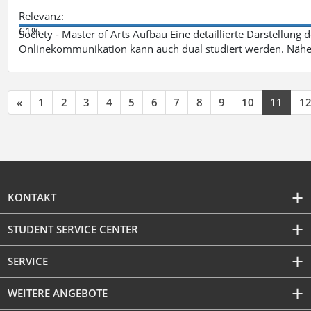
Relevanz:
61%
Society - Master of Arts Aufbau Eine detaillierte Darstellung 
Onlinekommunikation kann auch dual studiert werden. Nähe
«
1
2
3
4
5
6
7
8
9
10
11
1
KONTAKT
STUDENT SERVICE CENTER
SERVICE
WEITERE ANGEBOTE