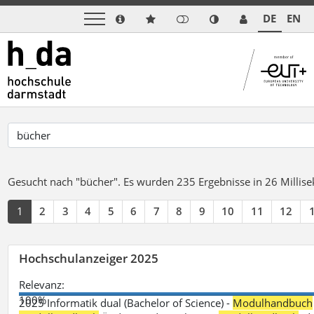
DE
EN
Gesucht nach "bücher".
Es wurden 235 Ergebnisse in 26 Milli
1
2
3
4
5
6
7
8
9
10
11
12
Hochschulanzeiger 2025
Relevanz:
100%
2025 Informatik dual (Bachelor of Science) -
Modulhandbuch