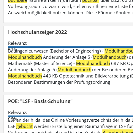
buchbare
Räume an der h_da Raum
buchbar
über D22, 00.09
Vorlesungsraum zu warm wird, stellen wir Ihnen eine Liste fr
Ausweichmöglichkeit nutzen können. Diese Räume könnten 
Hochschulanzeiger 2022
Relevanz:
97%
Bauingenieurwesen (Bachelor of Engineering) -
Modulhandb
Modulhandbuch
Änderung der Anlage 5 (
Modulhandbuch
) 
Mathematik (Master of Science) -
Modulhandbuch
687 KB Opt
Änderung der Anlage 5 (
Modulhandbuch
) der Besonderen Bes
Modulhandbuch
443 KB Optotechnik und Bildverarbeitung (B
Besonderen Bestimmungen der Prüfungsordnung
POE: "LSF - Basis-Schulung"
Relevanz:
96%
LSF an der h_da: das Online Vorlesungsverzeichnis der h_da 
LSF
gebucht
werden? Erstellung einer Raumanfrage in LSF für e
Vorlesungsverzeichnis ab und ist das Zentrale
Raumbuchung