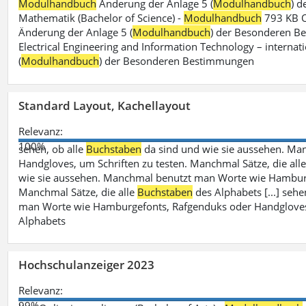
Modulhandbuch
Änderung der Anlage 5 (
Modulhandbuch
) 
Mathematik (Bachelor of Science) -
Modulhandbuch
793 KB O
Änderung der Anlage 5 (
Modulhandbuch
) der Besonderen Bes
Electrical Engineering and Information Technology – internati
(
Modulhandbuch
) der Besonderen Bestimmungen
Standard Layout, Kachellayout
Relevanz:
100%
sehen, ob alle
Buchstaben
da sind und wie sie aussehen. M
Handgloves, um Schriften zu testen. Manchmal Sätze, die all
wie sie aussehen. Manchmal benutzt man Worte wie Hamburg
Manchmal Sätze, die alle
Buchstaben
des Alphabets [...] sehe
man Worte wie Hamburgefonts, Rafgenduks oder Handgloves, 
Alphabets
Hochschulanzeiger 2023
Relevanz:
99%