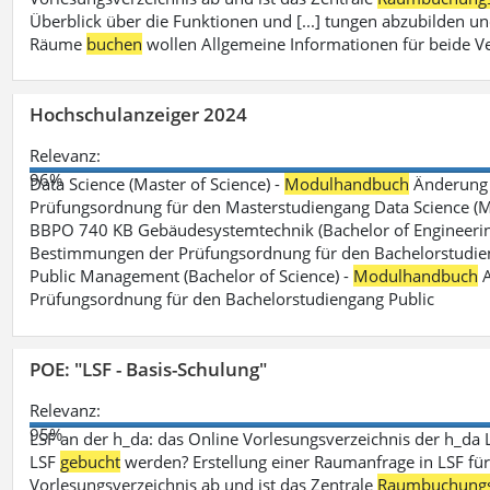
Überblick über die Funktionen und [...] tungen abzubilden un
Räume
buchen
wollen Allgemeine Informationen für beide V
Hochschulanzeiger 2024
Relevanz:
96%
Data Science (Master of Science) -
Modulhandbuch
Änderung 
Prüfungsordnung für den Masterstudiengang Data Science (M.S
BBPO 740 KB Gebäudesystemtechnik (Bachelor of Engineerin
Bestimmungen der Prüfungsordnung für den Bachelorstudien
Public Management (Bachelor of Science) -
Modulhandbuch
A
Prüfungsordnung für den Bachelorstudiengang Public
POE: "LSF - Basis-Schulung"
Relevanz:
95%
LSF an der h_da: das Online Vorlesungsverzeichnis der h_da 
LSF
gebucht
werden? Erstellung einer Raumanfrage in LSF für e
Vorlesungsverzeichnis ab und ist das Zentrale
Raumbuchung