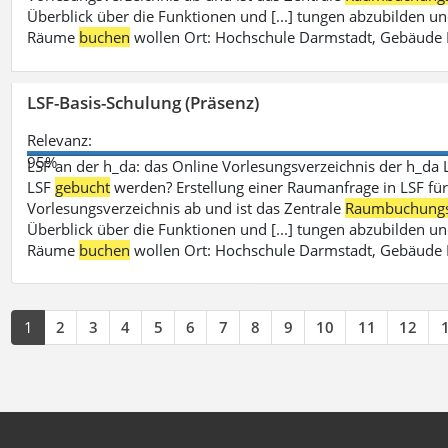
Überblick über die Funktionen und [...] tungen abzubilden un
Räume
buchen
wollen Ort: Hochschule Darmstadt, Gebäude 
LSF-Basis-Schulung (Präsenz)
Relevanz:
95%
LSF an der h_da: das Online Vorlesungsverzeichnis der h_da 
LSF
gebucht
werden? Erstellung einer Raumanfrage in LSF für e
Vorlesungsverzeichnis ab und ist das Zentrale
Raumbuchung
Überblick über die Funktionen und [...] tungen abzubilden un
Räume
buchen
wollen Ort: Hochschule Darmstadt, Gebäude 
1
2
3
4
5
6
7
8
9
10
11
12