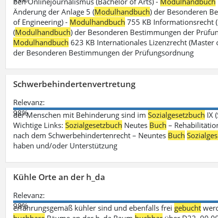
ben Onlinejournalismus (Bachelor of Arts) -
Modulhandbuch
Änderung der Anlage 5 (
Modulhandbuch
) der Besonderen B
of Engineering) -
Modulhandbuch
755 KB Informationsrecht (
(
Modulhandbuch
) der Besonderen Bestimmungen der Prüfungs
Modulhandbuch
623 KB Internationales Lizenzrecht (Master 
der Besonderen Bestimmungen der Prüfungsordnung
Schwerbehindertenvertretung
Relevanz:
98%
der Menschen mit Behinderung sind im
Sozialgesetzbuch
IX 
Wichtige Links:
Sozialgesetzbuch
Neutes
Buch
– Rehabilitätio
nach dem Schwerbehindertenrecht – Neuntes
Buch
Sozialge
haben und/oder Unterstützung
Kühle Orte an der h_da
Relevanz:
98%
erfahrungsgemäß kühler sind und ebenfalls frei
gebucht
werd